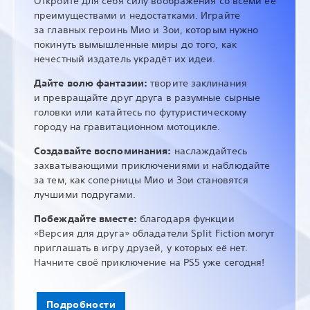
Откройте для себя силу воображения со всеми её
преимуществами и недостатками. Играйте
за главных героинь Мио и Зои, которым нужно
покинуть вымышленные миры до того, как
нечестный издатель украдёт их идеи.
Дайте волю фантазии:
творите заклинания
и превращайте друг друга в разумные сырные
головки или катайтесь по футуристическому
городу на гравитационном мотоцикле.
Создавайте воспоминания:
наслаждайтесь
захватывающими приключениями и наблюдайте
за тем, как соперницы Мио и Зои становятся
лучшими подругами.
Побеждайте вместе:
благодаря функции
«Версия для друга» обладатели Split Fiction могут
приглашать в игру друзей, у которых её нет.
Начните своё приключение на PS5 уже сегодня!
Подробности