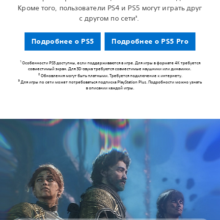
Кроме того, пользователи PS4 и PS5 могут играть друг
с другом по сети
.
3
Подробнее о PS5
Подробнее о PS5 Pro
1
Особенности PS5 доступны, если поддерживаются в игре. Для игры в формате 4K требуется
совместимый экран. Для 3D-звука требуются совместимые наушники или динамики.
2
Обновления могут быть платными. Требуется подключение к интернету.
3
Для игры по сети может потребоваться подписка PlayStation Plus. Подробности можно узнать
в описании каждой игры.