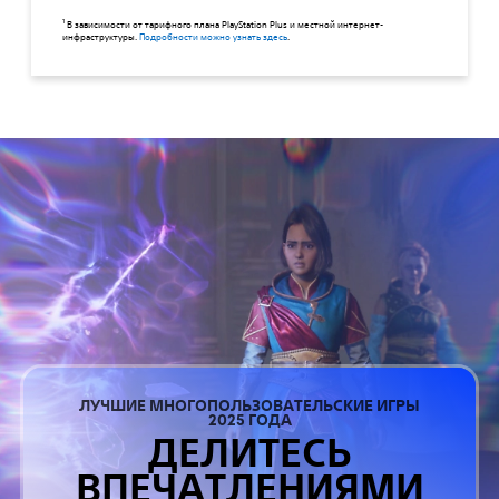
1
В зависимости от тарифного плана PlayStation Plus и местной интернет-
инфраструктуры.
Подробности можно узнать здесь
.
ЛУЧШИЕ МНОГОПОЛЬЗОВАТЕЛЬСКИЕ ИГРЫ
2025 ГОДА
ДЕЛИТЕСЬ
ВПЕЧАТЛЕНИЯМИ