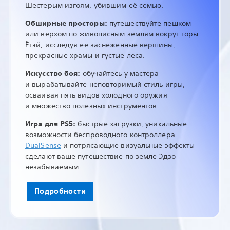
Шестерым изгоям, убившим её семью.
Обширные просторы:
путешествуйте пешком
или верхом по живописным землям вокруг горы
Ётэй, исследуя её заснеженные вершины,
прекрасные храмы и густые леса.
Искусство боя:
обучайтесь у мастера
и вырабатывайте неповторимый стиль игры,
осваивая пять видов холодного оружия
и множество полезных инструментов.
Игра для PS5:
быстрые загрузки, уникальные
возможности беспроводного контроллера
DualSense
и потрясающие визуальные эффекты
сделают ваше путешествие по земле Эдзо
незабываемым.
Подробности