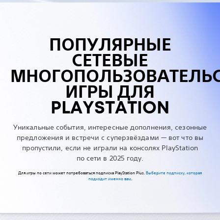
ПОПУЛЯРНЫЕ
СЕТЕВЫЕ
МНОГОПОЛЬЗОВАТЕЛЬ
ИГРЫ ДЛЯ
PLAYSTATION
Уникальные события, интересные дополнения, сезонные
предложения и встречи с суперзвёздами — вот что вы
пропустили, если не играли на консолях PlayStation
по сети в 2025 году.
Для игры по сети может потребоваться подписка PlayStation Plus.
Выберите подписку, которая
подходит именно вам
.