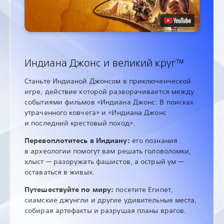
Индиана Джонс и великий круг™
Станьте Индианой Джонсом в приключенческой
игре, действие которой разворачивается между
событиями фильмов «Индиана Джонс: В поисках
утраченного ковчега» и «Индиана Джонс
и последний крестовый поход».
Перевоплотитесь в Индиану:
его познания
в археологии помогут вам решать головоломки,
хлыст — разоружать фашистов, а острый ум —
оставаться в живых.
Путешествуйте по миру:
посетите Египет,
сиамские джунгли и другие удивительные места,
собирая артефакты и разрушая планы врагов.