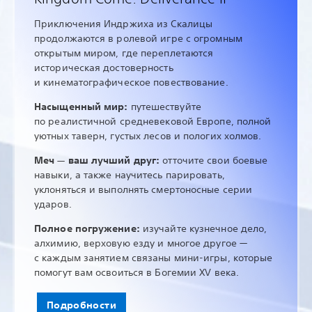
Приключения Индржиха из Скалицы
продолжаются в ролевой игре с огромным
открытым миром, где переплетаются
историческая достоверность
и кинематографическое повествование.
Насыщенный мир:
путешествуйте
по реалистичной средневековой Европе, полной
уютных таверн, густых лесов и пологих холмов.
Меч — ваш лучший друг:
отточите свои боевые
навыки, а также научитесь парировать,
уклоняться и выполнять смертоносные серии
ударов.
Полное погружение:
изучайте кузнечное дело,
алхимию, верховую езду и многое другое —
с каждым занятием связаны мини-игры, которые
помогут вам освоиться в Богемии XV века.
Подробности