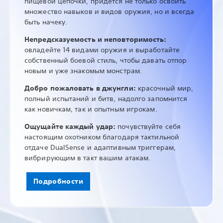
пищевой цепочки, придётся не только освоить
множество навыков и видов оружия, но и всегда
быть начеку.
Непредсказуемость и неповторимость:
овладейте 14 видами оружия и выработайте
собственный боевой стиль, чтобы давать отпор
новым и уже знакомым монстрам.
Добро пожаловать в джунгли:
красочный мир,
полный испытаний и битв, надолго запомнится
как новичкам, так и опытным игрокам.
Ощущайте каждый удар:
почувствуйте себя
настоящим охотником благодаря тактильной
отдаче DualSense и адаптивным триггерам,
вибрирующим в такт вашим атакам.
Подробности