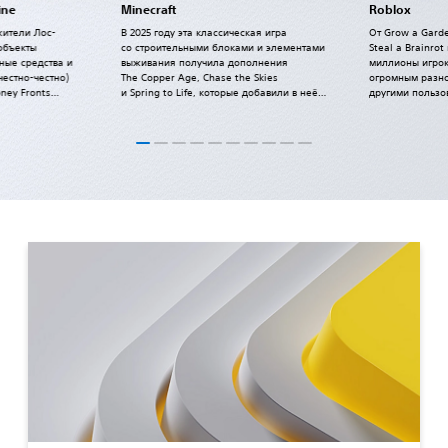
ine
Minecraft
Roblox
жители Лос-
В 2025 году эта классическая игра
От Grow a Gard
объекты
со строительными блоками и элементами
Steal a Brainrot
ные средства и
выживания получила дополнения
миллионы игрок
естно-честно)
The Copper Age, Chase the Skies
огромным разно
ney Fronts
и Spring to Life, которые добавили в неё
другими пользо
ещё больше нового.