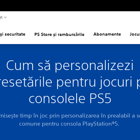
ță
și securitate
Abonamente
Jocu
PS Store și rambursările
Cum să personalizezi
resetările pentru jocuri 
consolele PS5
isește timp în joc prin personalizarea în prealabil a se
comune pentru consola PlayStation®5.