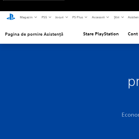
Magazin
PS5
Jocuri
PS Plus
Accesorii
Știri
Asisten
Stare PlayStation
Cont 
Pagina de pornire Asistență
p
Econom