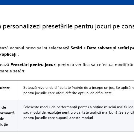
personalizezi presetările pentru jocuri pe con
ează ecranul principal și selectează
Setări
>
Date salvate și setări 
/aplicații
.
tează
Presetări pentru jocuri
pentru a verifica sau efectua modificăr
arele setări:
Setează nivelul de dificultate înainte de a începe un joc. Se aplică
cultate
pentru jocurile care oferă diferite opțiuni de dificultate.
Folosește modul de performanță pentru a obține mișcări mai fluide 
 de
sau modul de rezoluție pentru o calitate grafică mai bună. Se apli
formanță
pentru jocurile care suportă aceste moduri.
 de
luție