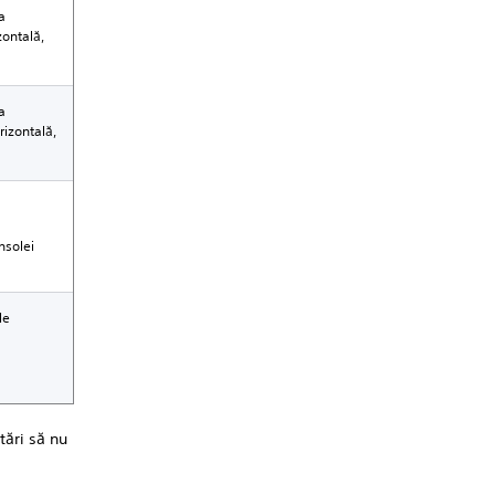
a
zontală,
a
rizontală,
nsolei
le
tări să nu