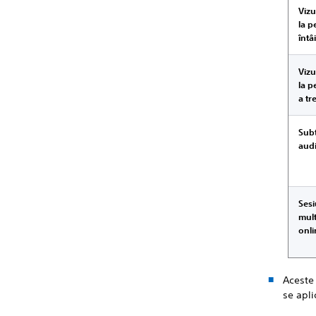
Vizu
la 
întâ
Vizu
la 
a tr
Subt
aud
Sesi
mult
onli
Aceste 
se apli