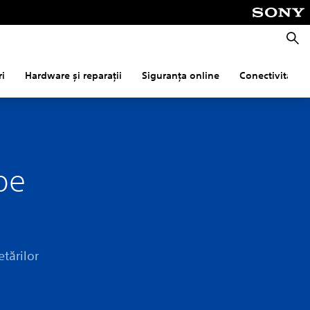
Căuta
ri
Hardware și reparații
Siguranța online
Conectivitate
pe
tărilor