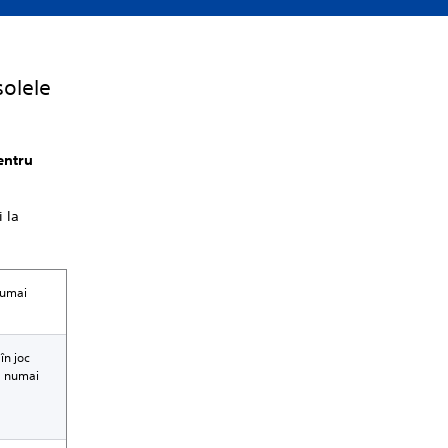
solele
pentru
i la
 numai
în joc
că numai