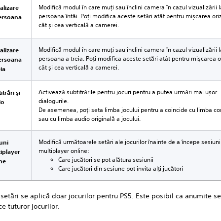
Modifică modul în care muți sau înclini camera în cazul vizualizării l
alizare
persoana întâi. Poți modifica aceste setări atât pentru mișcarea ori
persoana
cât și cea verticală a camerei.
i
Modifică modul în care muți sau înclini camera în cazul vizualizării l
alizare
persoana a treia. Poți modifica aceste setări atât pentru mișcarea o
persoana
cât și cea verticală a camerei.
eia
Activează subtitrările pentru jocuri pentru a putea urmări mai ușor
itrări și
dialogurile.
io
De asemenea, poți seta limba jocului pentru a coincide cu limba co
sau cu limba audio originală a jocului.
Modifică următoarele setări ale jocurilor înainte de a începe sesiuni
uni
multiplayer online:
iplayer
Care jucători se pot alătura sesiunii
ne
Care jucători din sesiune pot invita alți jucători
setări se aplică doar jocurilor pentru PS5. Este posibil ca anumite se
ce tuturor jocurilor.