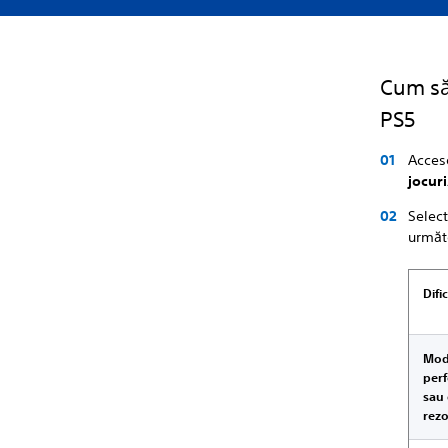
Cum să 
PS5
Acces
jocuri
Selec
următo
Difi
Mod
per
sau
rezo