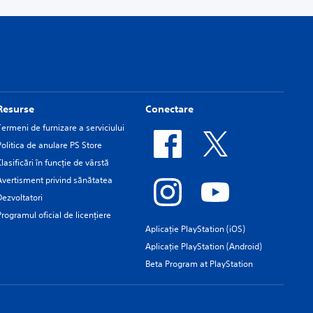
Resurse
Conectare
Termeni de furnizare a serviciului
Politica de anulare PS Store
Clasificări în funcţie de vârstă
Avertisment privind sănătatea
Dezvoltatori
Programul oficial de licențiere
Aplicație PlayStation (iOS)
Aplicație PlayStation (Android)
Beta Program at PlayStation