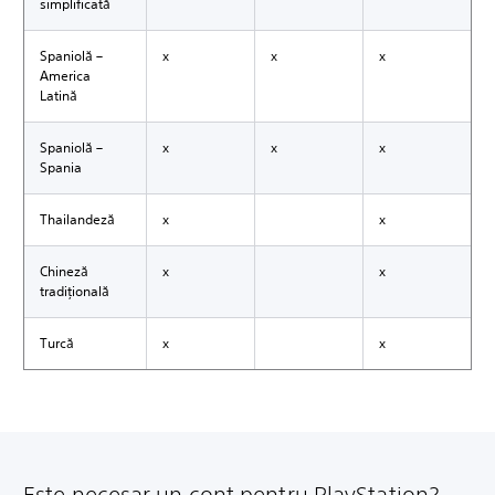
simplificată
Spaniolă –
x
x
x
America
Latină
Spaniolă –
x
x
x
Spania
Thailandeză
x
x
Chineză
x
x
tradițională
Turcă
x
x
Este necesar un cont pentru PlayStation?