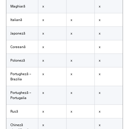
Maghiară
x
x
Italiană
x
x
x
Japoneză
x
x
x
Coreeană
x
x
Poloneză
x
x
x
Portugheză –
x
x
x
Brazilia
Portugheză –
x
x
x
Portugalia
Rusă
x
x
x
Chineză
x
x