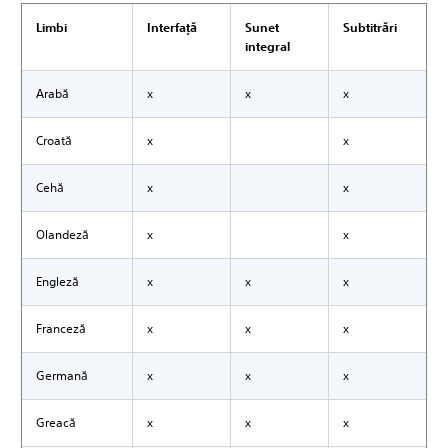
Limbi
Interfață
Sunet
Subtitrări
integral
Arabă
x
x
x
Croată
x
x
Cehă
x
x
Olandeză
x
x
Engleză
x
x
x
Franceză
x
x
x
Germană
x
x
x
Greacă
x
x
x