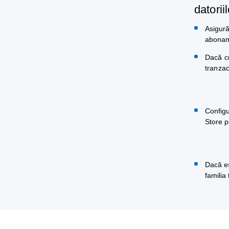
datoriil
Asigură
aboname
Dacă cr
tranzac
Configu
Store p
Dacă eșt
familia 