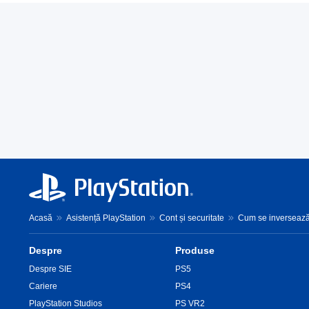
Acasă
Asistență PlayStation
Cont și securitate
Cum se inversează 
Despre
Produse
Despre SIE
PS5
Cariere
PS4
PlayStation Studios
PS VR2