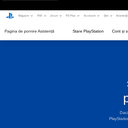
Magazin
PS5
Jocuri
PS Plus
Accesorii
Știri
Asistență
Pagina de pornire Asistență
Stare PlayStation
Cont și s
Dacă
PlayStatio