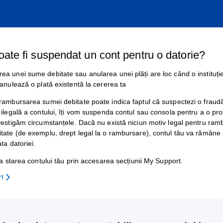
ate fi suspendat un cont pentru o datorie?
a unei sume debitate sau anularea unei plăți are loc când o instituți
 anulează o plată existentă la cererea ta
rambursarea sumei debitate poate indica faptul că suspectezi o fraud
 ilegală a contului, îți vom suspenda contul sau consola pentru a o pro
vestigăm circumstanțele. Dacă nu există niciun motiv legal pentru ra
tate (de exemplu, drept legal la o rambursare), contul tău va rămâne
ta datoriei.
ica starea contului tău prin accesarea secțiunii My Support.
rt