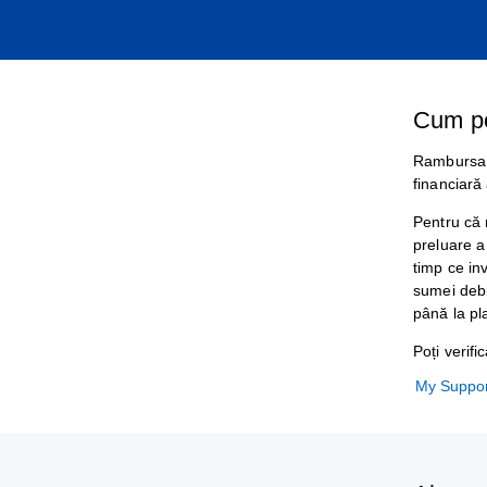
Cum po
Rambursare
financiară
Pentru că 
preluare a
timp ce in
sumei debi
până la pla
Poți verif
My Suppo