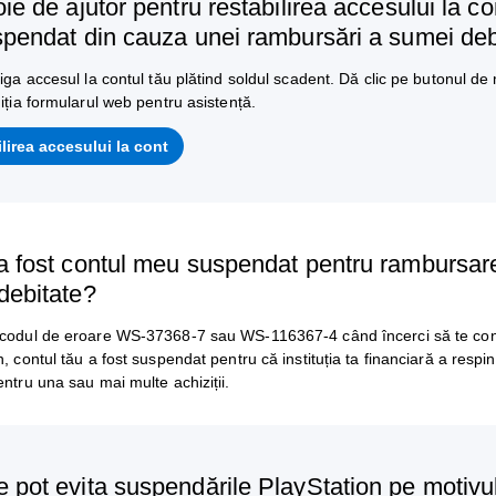
ie de ajutor pentru restabilirea accesului la co
spendat din cauza unei rambursări a sumei deb
tiga accesul la contul tău plătind soldul scadent. Dă clic pe butonul de 
niția formularul web pentru asistență.
lirea accesului la cont
a fost contul meu suspendat pentru rambursar
debitate?
 codul de eroare WS-37368-7 sau WS-116367-4 când încerci să te con
n, contul tău a fost suspendat pentru că instituția ta financiară a resp
entru una sau mai multe achiziții.
 pot evita suspendările PlayStation pe motivu