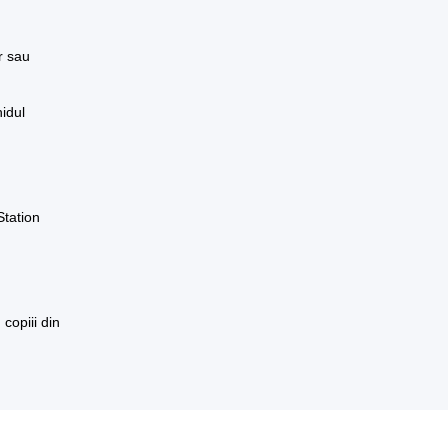
r sau
idul
Station
 copiii din