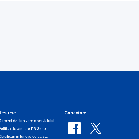
Resurse
Conectare
Termeni de furnizare a serviciului
Politica de anulare PS Store
Clasificări în funcţie de vârstă