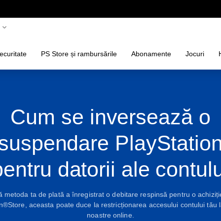
ecuritate
PS Store și rambursările
Abonamente
Jocuri
Cum se inversează o
suspendare PlayStatio
pentru datorii ale contulu
 metoda ta de plată a înregistrat o debitare respinsă pentru o achiziți
n®Store, aceasta poate duce la restricționarea accesului contului tău la
noastre online.