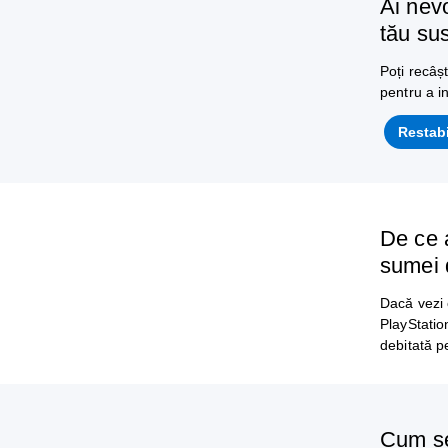
Ai nevo
tău su
Poți recâș
pentru a i
Restabi
De ce 
sumei 
Dacă vezi
PlayStatio
debitată p
Cum se