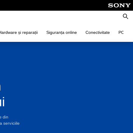
Căuta
Hardware și reparații
Siguranța online
Conectivitate
PC
n
i
e din
 serviciile