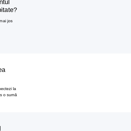
ntul
itate?
mai jos
ea
ectezi la
ins o sumă
l