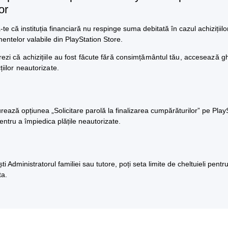
or
-te că instituția financiară nu respinge suma debitată în cazul achizițiilo
ntelor valabile din PlayStation Store.
ezi că achizițiile au fost făcute fără consimțământul tău, accesează gh
țiilor neautorizate.
rează opțiunea „Solicitare parolă la finalizarea cumpărăturilor” pe Play
entru a împiedica plățile neautorizate.
i Administratorul familiei sau tutore, poți seta limite de cheltuieli pentru
ta.