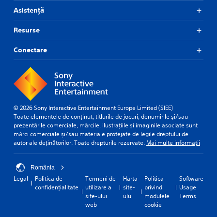
Asistență
Resurse
Conectare
© 2026 Sony Interactive Entertainment Europe Limited (SIEE)
Toate elementele de conținut, titlurile de jocuri, denumirile și/sau
prezentările comerciale, mărcile, ilustrațiile și imaginile asociate sunt
mărci comerciale și/sau materiale protejate de legile dreptului de
autor ale deținătorilor. Toate drepturile rezervate.
Mai multe informații
România
Legal
Politica de
Termeni de
Harta
Politica
Software
confidențialitate
utilizare a
site-
privind
Usage
site-ului
ului
modulele
Terms
web
cookie