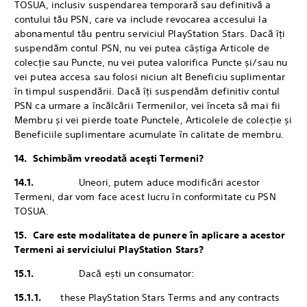
TOSUA, inclusiv suspendarea temporară sau definitivă a
contului tău PSN, care va include revocarea accesului la
abonamentul tău pentru serviciul PlayStation Stars. Dacă îți
suspendăm contul PSN, nu vei putea câștiga Articole de
colecție sau Puncte, nu vei putea valorifica Puncte și/sau nu
vei putea accesa sau folosi niciun alt Beneficiu suplimentar
în timpul suspendării. Dacă îți suspendăm definitiv contul
PSN ca urmare a încălcării Termenilor, vei înceta să mai fii
Membru și vei pierde toate Punctele, Articolele de colecție și
Beneficiile suplimentare acumulate în calitate de membru.
14. ‎Schimbăm vreodată aceşti Termeni?
14.1.
‎Uneori, putem aduce modificări acestor
Termeni, dar vom face acest lucru în conformitate cu PSN
TOSUA.
15. Care este modalitatea de punere în aplicare a acestor
Termeni ai serviciului PlayStation Stars?
15.1.
‎Dacă ești un consumator:
15.1.1.
these PlayStation Stars Terms and any contracts