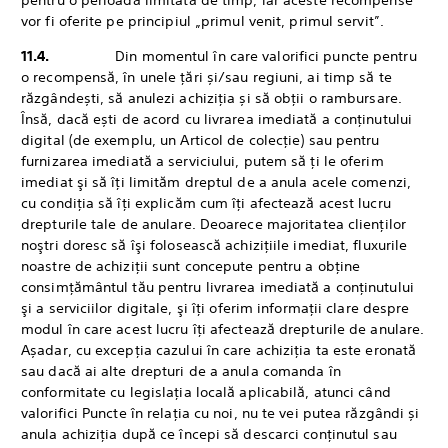
pentru o perioadă limitată de timp, iar aceste recompense
vor fi oferite pe principiul „primul venit, primul servit”.
11.4.
Din momentul în care valorifici puncte pentru
o recompensă, în unele țări și/sau regiuni, ai timp să te
răzgândești, să anulezi achiziția și să obții o rambursare.
Însă, dacă ești de acord cu livrarea imediată a conținutului
digital (de exemplu, un Articol de colecție) sau pentru
furnizarea imediată a serviciului, putem să ţi le oferim
imediat şi să îţi limităm dreptul de a anula acele comenzi,
cu condiţia să îţi explicăm cum îţi afectează acest lucru
drepturile tale de anulare. Deoarece majoritatea clienţilor
noştri doresc să îşi folosească achiziţiile imediat, fluxurile
noastre de achiziţii sunt concepute pentru a obţine
consimţământul tău pentru livrarea imediată a conţinutului
şi a serviciilor digitale, şi îţi oferim informaţii clare despre
modul în care acest lucru îţi afectează drepturile de anulare.
Așadar, cu excepția cazului în care achiziția ta este eronată
sau dacă ai alte drepturi de a anula comanda în
conformitate cu legislația locală aplicabilă, atunci când
valorifici Puncte în relația cu noi, nu te vei putea răzgândi și
anula achiziția după ce începi să descarci conținutul sau