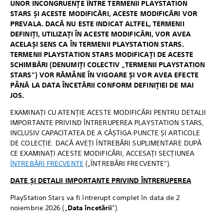
UNOR INCONGRUENȚE ÎNTRE TERMENII PLAYSTATION
STARS ȘI ACESTE MODIFICĂRI, ACESTE MODIFICĂRI VOR
PREVALA. DACĂ NU ESTE INDICAT ALTFEL, TERMENII
DEFINIȚI, UTILIZAȚI ÎN ACESTE MODIFICĂRI, VOR AVEA
ACELAȘI SENS CA ÎN TERMENII PLAYSTATION STARS.
TERMENII PLAYSTATION STARS MODIFICAȚI DE ACESTE
SCHIMBĂRI (DENUMIȚI COLECTIV „TERMENII PLAYSTATION
STARS”) VOR RĂMÂNE ÎN VIGOARE ȘI VOR AVEA EFECTE
PÂNĂ LA DATA ÎNCETĂRII CONFORM DEFINIȚIEI DE MAI
JOS.
EXAMINAȚI CU ATENȚIE ACESTE MODIFICĂRI PENTRU DETALII
IMPORTANTE PRIVIND ÎNTRERUPEREA PLAYSTATION STARS,
INCLUSIV CAPACITATEA DE A CÂȘTIGA PUNCTE ȘI ARTICOLE
DE COLECȚIE. DACĂ AVEȚI ÎNTREBĂRI SUPLIMENTARE DUPĂ
CE EXAMINAȚI ACESTE MODIFICĂRI, ACCESAȚI SECȚIUNEA
ÎNTREBĂRI FRECVENTE
(„ÎNTREBĂRI FRECVENTE”).
DATE ȘI DETALII IMPORTANTE PRIVIND ÎNTRERUPEREA
PlayStation Stars va fi întrerupt complet în data de 2
noiembrie 2026 („
Data încetării
”).