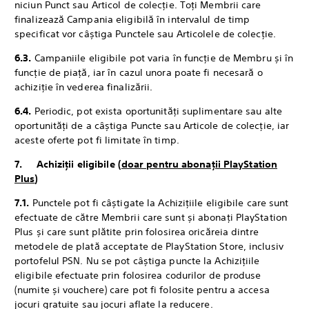
niciun Punct sau Articol de colecție. Toți Membrii care
finalizează Campania eligibilă în intervalul de timp
specificat vor câștiga Punctele sau Articolele de colecție.
6.3.
‎Campaniile eligibile pot varia în funcție de Membru și în
funcție de piață, iar în cazul unora poate fi necesară o
achiziție în vederea finalizării.
6.4.
Periodic, pot exista oportunități suplimentare sau alte
oportunități de a câștiga Puncte sau Articole de colecție, iar
aceste oferte pot fi limitate în timp.
7. Achiziții eligibile (
doar pentru abonații PlayStation
Plus
)
7.1.
Punctele pot fi câștigate la Achizițiile eligibile care sunt
efectuate de către Membrii care sunt și abonați PlayStation
Plus și care sunt plătite prin folosirea oricăreia dintre
metodele de plată acceptate de PlayStation Store, inclusiv
portofelul PSN. Nu se pot câștiga puncte la Achizițiile
eligibile efectuate prin folosirea codurilor de produse
(numite și vouchere) care pot fi folosite pentru a accesa
jocuri gratuite sau jocuri aflate la reducere.