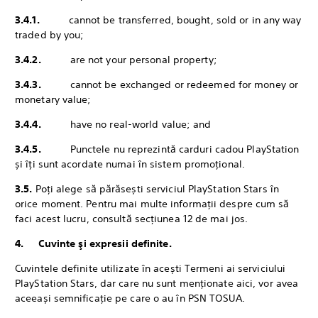
3.4.1.
cannot be transferred, bought, sold or in any way
traded by you;
3.4.2.
are not your personal property;
3.4.3.
cannot be exchanged or redeemed for money or
monetary value;
3.4.4.
have no real-world value; and
3.4.5.
Punctele nu reprezintă carduri cadou PlayStation
și îți sunt acordate numai în sistem promoțional.
3.5.
Poți alege să părăsești serviciul PlayStation Stars în
orice moment. Pentru mai multe informații despre cum să
faci acest lucru, consultă secțiunea 12 de mai jos.
4. Cuvinte şi expresii definite.
Cuvintele definite utilizate în acești Termeni ai serviciului
PlayStation Stars, dar care nu sunt menționate aici, vor avea
aceeași semnificație pe care o au în PSN TOSUA.