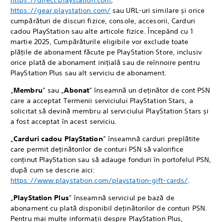
https://direct.playstation.com
,
https://gear.playstation.com/
sau URL-uri similare și orice
cumpărături de discuri fizice, console, accesorii, Carduri
cadou PlayStation sau alte articole fizice. Începând cu 1
martie 2025, Cumpărăturile eligibile vor exclude toate
plățile de abonament făcute pe PlayStation Store, inclusiv
orice plată de abonament inițială sau de reînnoire pentru
PlayStation Plus sau alt serviciu de abonament.
„
Membru
” sau „
Abonat
” înseamnă un deținător de cont PSN
care a acceptat Termenii serviciului PlayStation Stars, a
solicitat să devină membru al serviciului PlayStation Stars și
a fost acceptat în acest serviciu.
„
Carduri cadou PlayStation
” înseamnă carduri preplătite
care permit deținătorilor de conturi PSN să valorifice
conținut PlayStation sau să adauge fonduri în portofelul PSN,
după cum se descrie aici:
https://www.playstation.com/playstation-gift-cards/
.
„
PlayStation Plus
” înseamnă serviciul pe bază de
abonament cu plată disponibil deținătorilor de conturi PSN.
Pentru mai multe informații despre PlayStation Plus,