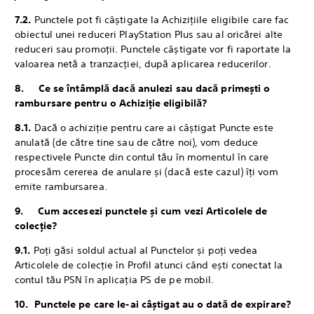
7.2.
Punctele pot fi câștigate la Achizițiile eligibile care fac
obiectul unei reduceri PlayStation Plus sau al oricărei alte
reduceri sau promoții. Punctele câștigate vor fi raportate la
valoarea netă a tranzacției, după aplicarea reducerilor.
8. ‎Ce se întâmplă dacă anulezi sau dacă primești o
rambursare pentru o Achiziție eligibilă?
8.1.
Dacă o achiziție pentru care ai câștigat Puncte este
anulată (de către tine sau de către noi), vom deduce
respectivele Puncte din contul tău în momentul în care
procesăm cererea de anulare și (dacă este cazul) îți vom
emite rambursarea.
9. ‎Cum accesezi punctele și cum vezi Articolele de
colecție?
9.1.
‎Poți găsi soldul actual al Punctelor și poți vedea
Articolele de colecție în Profil atunci când ești conectat la
contul tău PSN în aplicația PS de pe mobil.
10. ‎Punctele pe care le-ai câștigat au o dată de expirare?