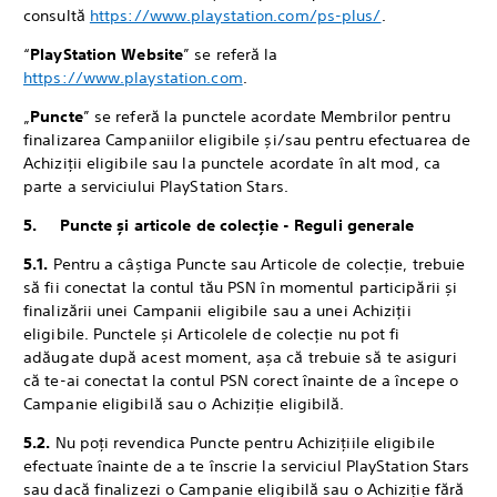
consultă
https://www.playstation.com/ps-plus/
.
“
PlayStation Website
” se referă la
https://www.playstation.com
.
„
Puncte
” se referă la punctele acordate Membrilor pentru
finalizarea Campaniilor eligibile și/sau pentru efectuarea de
Achiziții eligibile sau la punctele acordate în alt mod, ca
parte a serviciului PlayStation Stars.
5. Puncte și articole de colecție - Reguli generale
5.1.
‎Pentru a câștiga Puncte sau Articole de colecție, trebuie
să fii conectat la contul tău PSN în momentul participării și
finalizării unei Campanii eligibile sau a unei Achiziții
eligibile. Punctele și Articolele de colecție nu pot fi
adăugate după acest moment, așa că trebuie să te asiguri
că te-ai conectat la contul PSN corect înainte de a începe o
Campanie eligibilă sau o Achiziție eligibilă.
5.2.
‎Nu poți revendica Puncte pentru Achizițiile eligibile
efectuate înainte de a te înscrie la serviciul PlayStation Stars
sau dacă finalizezi o Campanie eligibilă sau o Achiziție fără