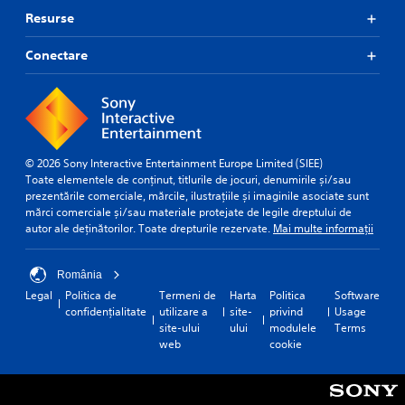
Resurse
Conectare
© 2026 Sony Interactive Entertainment Europe Limited (SIEE)
Toate elementele de conținut, titlurile de jocuri, denumirile și/sau
prezentările comerciale, mărcile, ilustrațiile și imaginile asociate sunt
mărci comerciale și/sau materiale protejate de legile dreptului de
autor ale deținătorilor. Toate drepturile rezervate.
Mai multe informații
România
Legal
Politica de
Termeni de
Harta
Politica
Software
confidențialitate
utilizare a
site-
privind
Usage
site-ului
ului
modulele
Terms
web
cookie