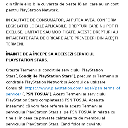
din țările eligibile cu vârsta de peste 18 ani care au un cont
pentru PlayStation Network.
ÎN CALITATE DE CONSUMATOR, AI PUTEA AVEA, CONFORM
LEGISLAŢIEI LOCALE APLICABILE, DREPTURI CARE NU POT FI
EXCLUSE, LIMITATE SAU MODIFICATE. ACESTE DREPTURI AU
ÎNTÂIETATE FAŢĂ DE ORICARE ALTE PREVEDERI DIN ACEŞTI
TERMENI.
ÎNAINTE DE A ÎNCEPE SĂ ACCESEZI SERVICIUL
PLAYSTATION STARS.
Citește Termenii și condițiile serviciului PlayStation
Stars(„
Condițiile PlayStation Stars
”), precum și Termenii și
condițiile PlayStation Network și Acordul de utilizare.
Consultă:
https://www.playstation.com/legal/psn-terms-of-
service/
(„
PSN TOSUA
”). Acești Termeni ai serviciului
PlayStation Stars completează PSN TOSUA. Aceasta
înseamnă că vom face referire la acești Termeni ai
serviciului PlayStation Stars și pe PSN TOSUA în relația cu
tine și în ceea ce privește calitatea ta de membru al
serviciului PlayStation Stars. Când folosim cuvântul