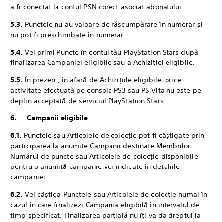
a fi conectat la contul PSN corect asociat abonatului.
5.3.
Punctele nu au valoare de răscumpărare în numerar și
nu pot fi preschimbate în numerar.
5.4.
Vei primi Puncte în contul tău PlayStation Stars după
finalizarea Campaniei eligibile sau a Achiziției eligibile.
5.5.
În prezent, în afară de Achizițiile eligibile, orice
activitate efectuată pe consola PS3 sau PS Vita nu este pe
deplin acceptată de serviciul PlayStation Stars.
6. Campanii eligibile
6.1.
‎Punctele sau Articolele de colecție pot fi câștigate prin
participarea la anumite Campanii destinate Membrilor.
Numărul de puncte sau Articolele de colecție disponibile
pentru o anumită campanie vor indicate în detaliile
campaniei.
6.2.
‎Vei câștiga Punctele sau Articolele de colecție numai în
cazul în care finalizezi Campania eligibilă în intervalul de
timp specificat. Finalizarea parțială nu îți va da dreptul la