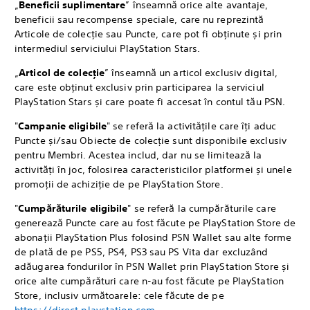
„
Beneficii suplimentare
” înseamnă orice alte avantaje,
beneficii sau recompense speciale, care nu reprezintă
Articole de colecție sau Puncte, care pot fi obținute și prin
intermediul serviciului PlayStation Stars.
„
Articol de colecție
” înseamnă un articol exclusiv digital,
care este obținut exclusiv prin participarea la serviciul
PlayStation Stars și care poate fi accesat în contul tău PSN.
"
Campanie eligibile
" se referă la activitățile care îți aduc
Puncte și/sau Obiecte de colecție sunt disponibile exclusiv
pentru Membri. Acestea includ, dar nu se limitează la
activități în joc, folosirea caracteristicilor platformei și unele
promoții de achiziție de pe PlayStation Store.
"
Cumpărăturile eligibile
" se referă la cumpărăturile care
generează Puncte care au fost făcute pe PlayStation Store de
abonații PlayStation Plus folosind PSN Wallet sau alte forme
de plată de pe PS5, PS4, PS3 sau PS Vita dar excluzând
adăugarea fondurilor în PSN Wallet prin PlayStation Store și
orice alte cumpărături care n-au fost făcute pe PlayStation
Store, inclusiv următoarele: cele făcute de pe