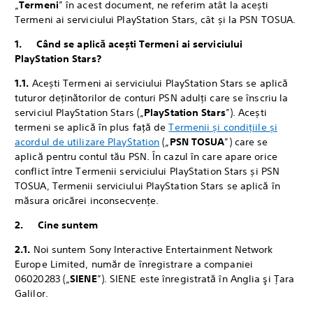
„
Termeni
” în acest document, ne referim atât la acești
Termeni ai serviciului PlayStation Stars, cât și la PSN TOSUA.
1. Când se aplică acești Termeni ai serviciului
PlayStation Stars?
1.1.
‎Acești Termeni ai serviciului PlayStation Stars se aplică
tuturor deținătorilor de conturi PSN adulți care se înscriu la
serviciul PlayStation Stars („
PlayStation Stars
”). Acești
termeni se aplică în plus față de
Termenii și condițiile și
acordul de utilizare PlayStation
(„
PSN TOSUA
”) care se
aplică pentru contul tău PSN. În cazul în care apare orice
conflict între Termenii serviciului PlayStation Stars și PSN
TOSUA, Termenii serviciului PlayStation Stars se aplică în
măsura oricărei inconsecvențe.
2. Cine suntem
2.1.
‎Noi suntem Sony Interactive Entertainment Network
Europe Limited, număr de înregistrare a companiei
06020283 („
SIENE
”). SIENE este înregistrată în Anglia şi Ţara
Galilor.