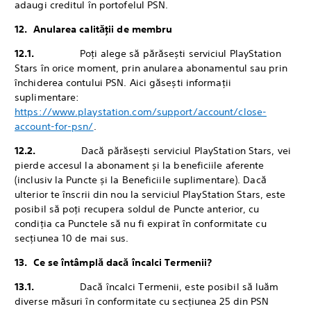
adaugi creditul în portofelul PSN.
12. ‎Anularea calității de membru
12.1.
‎Poți alege să părăsești serviciul PlayStation
Stars în orice moment, prin anularea abonamentul sau prin
închiderea contului PSN. Aici găsești informații
suplimentare:
https://www.playstation.com/support/account/close-
account-for-psn/
.
12.2.
‎Dacă părăsești serviciul PlayStation Stars, vei
pierde accesul la abonament și la beneficiile aferente
(inclusiv la Puncte și la Beneficiile suplimentare). Dacă
ulterior te înscrii din nou la serviciul PlayStation Stars, este
posibil să poți recupera soldul de Puncte anterior, cu
condiția ca Punctele să nu fi expirat în conformitate cu
secțiunea 10 de mai sus.
13. ‎Ce se întâmplă dacă încalci Termenii?
13.1.
‎Dacă încalci Termenii, este posibil să luăm
diverse măsuri în conformitate cu secțiunea 25 din PSN