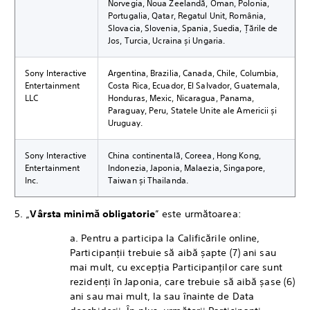
Norvegia, Noua Zeelandă, Oman, Polonia,
Portugalia, Qatar, Regatul Unit, România,
Slovacia, Slovenia, Spania, Suedia, Țările de
Jos, Turcia, Ucraina și Ungaria.
Sony Interactive
Argentina, Brazilia, Canada, Chile, Columbia,
Entertainment
Costa Rica, Ecuador, El Salvador, Guatemala,
LLC
Honduras, Mexic, Nicaragua, Panama,
Paraguay, Peru, Statele Unite ale Americii și
Uruguay.
Sony Interactive
China continentală, Coreea, Hong Kong,
Entertainment
Indonezia, Japonia, Malaezia, Singapore,
Inc.
Taiwan și Thailanda.
5. „
Vârsta minimă obligatorie
” este următoarea:
a. Pentru a participa la Calificările online,
Participanții trebuie să aibă șapte (7) ani sau
mai mult, cu excepția Participanților care sunt
rezidenți în Japonia, care trebuie să aibă șase (6)
ani sau mai mult, la sau înainte de Data