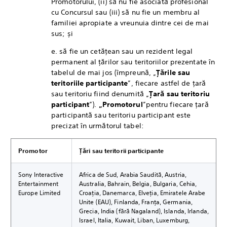
Promotorului, (ii) să nu fie asociată profesional
cu Concursul sau (iii) să nu fie un membru al
familiei apropiate a vreunuia dintre cei de mai
sus; și
e. să fie un cetățean sau un rezident legal
permanent al țărilor sau teritoriilor prezentate în
tabelul de mai jos (împreună, „
Țările sau
teritoriile participante
”, fiecare astfel de țară
sau teritoriu fiind denumită „
Țară sau teritoriu
participant
”).
„Promotorul
”
pentru fiecare țară
participantă sau teritoriu participant este
precizat în următorul tabel:
Promotor
Țări sau teritorii participante
Sony Interactive
Africa de Sud, Arabia Saudită, Austria,
Entertainment
Australia, Bahrain, Belgia, Bulgaria, Cehia,
Europe Limited
Croația, Danemarca, Elveția, Emiratele Arabe
Unite (EAU), Finlanda, Franța, Germania,
Grecia, India (fără Nagaland), Islanda, Irlanda,
Israel, Italia, Kuwait, Liban, Luxemburg,