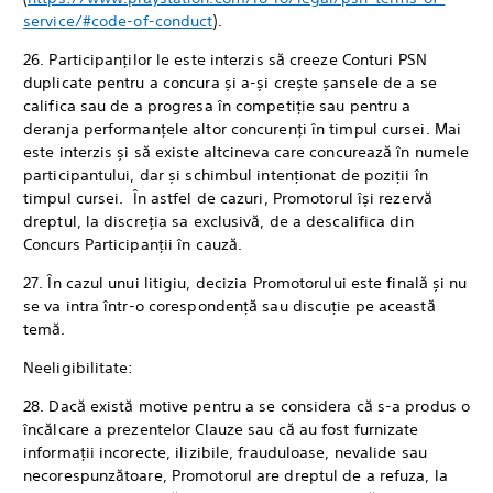
service/#code-of-conduct
).
26. Participanților le este interzis să creeze Conturi PSN
duplicate pentru a concura și a-și crește șansele de a se
califica sau de a progresa în competiție sau pentru a
deranja performanțele altor concurenți în timpul cursei. Mai
este interzis și să existe altcineva care concurează în numele
participantului, dar și schimbul intenționat de poziții în
timpul cursei. În astfel de cazuri, Promotorul își rezervă
dreptul, la discreția sa exclusivă, de a descalifica din
Concurs Participanții în cauză.
27. În cazul unui litigiu, decizia Promotorului este finală și nu
se va intra într-o corespondență sau discuție pe această
temă.
Neeligibilitate:
28. Dacă există motive pentru a se considera că s-a produs o
încălcare a prezentelor Clauze sau că au fost furnizate
informații incorecte, ilizibile, frauduloase, nevalide sau
necorespunzătoare, Promotorul are dreptul de a refuza, la