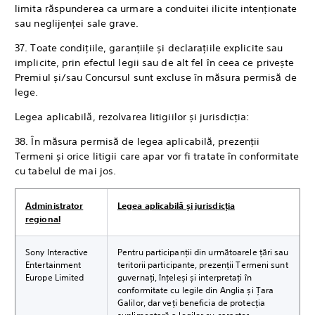
limita răspunderea ca urmare a conduitei ilicite intenționate
sau neglijenței sale grave.
37. Toate condițiile, garanțiile și declarațiile explicite sau
implicite, prin efectul legii sau de alt fel în ceea ce privește
Premiul și/sau Concursul sunt excluse în măsura permisă de
lege.
Legea aplicabilă, rezolvarea litigiilor și jurisdicția:
38. În măsura permisă de legea aplicabilă, prezenții
Termeni și orice litigii care apar vor fi tratate în conformitate
cu tabelul de mai jos.
Administrator
Legea aplicabilă și jurisdicția
regional
Sony Interactive
Pentru participanții din următoarele țări sau
Entertainment
teritorii participante, prezenții Termeni sunt
Europe Limited
guvernați, înțeleși și interpretați în
conformitate cu legile din Anglia și Țara
Galilor, dar veți beneficia de protecția