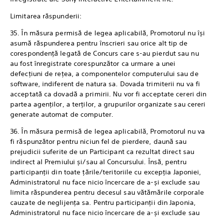
Limitarea răspunderii:
35. În măsura permisă de legea aplicabilă, Promotorul nu își
asumă răspunderea pentru înscrieri sau orice alt tip de
corespondență legată de Concurs care s-au pierdut sau nu
au fost înregistrate corespunzător ca urmare a unei
defecțiuni de rețea, a componentelor computerului sau de
software, indiferent de natura sa. Dovada trimiterii nu va fi
acceptată ca dovadă a primirii. Nu vor fi acceptate cereri din
partea agenților, a terților, a grupurilor organizate sau cereri
generate automat de computer.
36. În măsura permisă de legea aplicabilă, Promotorul nu va
fi răspunzător pentru niciun fel de pierdere, daună sau
prejudicii suferite de un Participant ca rezultat direct sau
indirect al Premiului și/sau al Concursului. Însă, pentru
participanții din toate țările/teritoriile cu excepția Japoniei,
Administratorul nu face nicio încercare de a-și exclude sau
limita răspunderea pentru decesul sau vătămările corporale
cauzate de neglijența sa. Pentru participanții din Japonia,
Administratorul nu face nicio încercare de a-și exclude sau