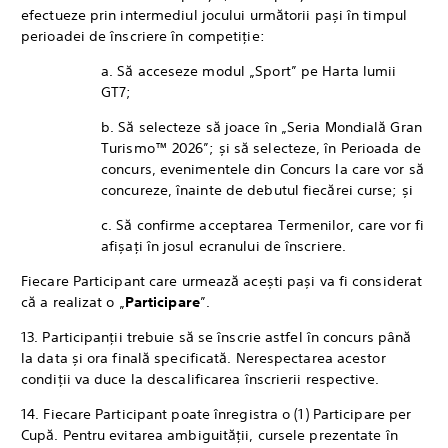
efectueze prin intermediul jocului următorii pași în timpul
perioadei de înscriere în competiție:
a. Să acceseze modul „Sport” pe Harta lumii
GT7;
b. Să selecteze să joace în „Seria Mondială Gran
Turismo™ 2026”; și să selecteze, în Perioada de
concurs, evenimentele din Concurs la care vor să
concureze, înainte de debutul fiecărei curse; și
c. Să confirme acceptarea Termenilor, care vor fi
afișați în josul ecranului de înscriere.
Fiecare Participant care urmează acești pași va fi considerat
că a realizat o „
Participare
”.
13. Participanții trebuie să se înscrie astfel în concurs până
la data și ora finală specificată. Nerespectarea acestor
condiții va duce la descalificarea înscrierii respective.
14. Fiecare Participant poate înregistra o (1) Participare per
Cupă. Pentru evitarea ambiguității, cursele prezentate în