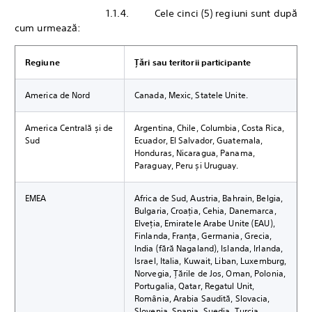
1.1.4. Cele cinci (5) regiuni sunt după
cum urmează:
Regiune
Țări sau teritorii participante
America de Nord
Canada, Mexic, Statele Unite.
America Centrală și de
Argentina, Chile, Columbia, Costa Rica,
Sud
Ecuador, El Salvador, Guatemala,
Honduras, Nicaragua, Panama,
Paraguay, Peru și Uruguay.
EMEA
Africa de Sud, Austria, Bahrain, Belgia,
Bulgaria, Croația, Cehia, Danemarca,
Elveția, Emiratele Arabe Unite (EAU),
Finlanda, Franța, Germania, Grecia,
India (fără Nagaland), Islanda, Irlanda,
Israel, Italia, Kuwait, Liban, Luxemburg,
Norvegia, Țările de Jos, Oman, Polonia,
Portugalia, Qatar, Regatul Unit,
România, Arabia Saudită, Slovacia,
Slovenia, Spania, Suedia, Turcia,