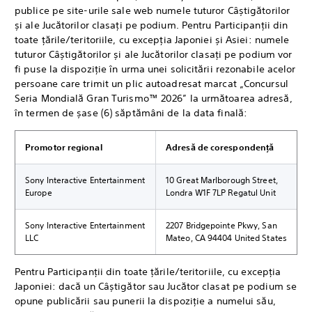
publice pe site-urile sale web numele tuturor Câștigătorilor
și ale Jucătorilor clasați pe podium. Pentru Participanții din
toate țările/teritoriile, cu excepția Japoniei și Asiei: numele
tuturor Câștigătorilor și ale Jucătorilor clasați pe podium vor
fi puse la dispoziție în urma unei solicitării rezonabile acelor
persoane care trimit un plic autoadresat marcat „Concursul
Seria Mondială Gran Turismo™ 2026” la următoarea adresă,
în termen de șase (6) săptămâni de la data finală:
Promotor regional
Adresă de corespondență
Sony Interactive Entertainment
10 Great Marlborough Street,
Europe
Londra W1F 7LP Regatul Unit
Sony Interactive Entertainment
2207 Bridgepointe Pkwy, San
LLC
Mateo, CA 94404 United States
Pentru Participanții din toate țările/teritoriile, cu excepția
Japoniei: dacă un Câștigător sau Jucător clasat pe podium se
opune publicării sau punerii la dispoziție a numelui său,