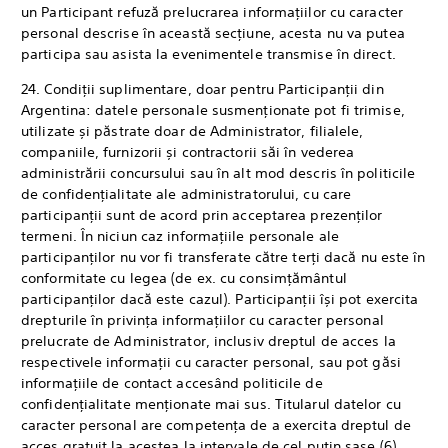
un Participant refuză prelucrarea informațiilor cu caracter
personal descrise în această secțiune, acesta nu va putea
participa sau asista la evenimentele transmise în direct.
24. Condiții suplimentare, doar pentru Participanții din
Argentina: datele personale susmenționate pot fi trimise,
utilizate și păstrate doar de Administrator, filialele,
companiile, furnizorii și contractorii săi în vederea
administrării concursului sau în alt mod descris în politicile
de confidențialitate ale administratorului, cu care
participanții sunt de acord prin acceptarea prezenților
termeni. În niciun caz informațiile personale ale
participanților nu vor fi transferate către terți dacă nu este în
conformitate cu legea (de ex. cu consimțământul
participanților dacă este cazul). Participanții își pot exercita
drepturile în privința informațiilor cu caracter personal
prelucrate de Administrator, inclusiv dreptul de acces la
respectivele informații cu caracter personal, sau pot găsi
informațiile de contact accesând politicile de
confidențialitate menționate mai sus. Titularul datelor cu
caracter personal are competența de a exercita dreptul de
acces gratuit la acestea la intervale de cel puțin șase (6)