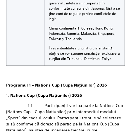
guvernați, înțeleși și interpretați în
conformitate cu legile din Japonia, fără a se
ține cont de regulile privind conflictele de
legi:
China continentală, Coreea, Hong Kong,
Indonezia, Japonia, Malaezia, Singapore,
Taiwan și Thailanda.
În eventualitatea unui litigiu în instanță,
părțile se vor supune jurisdicției exclusive a
curților din Tribunalul Districtual Tokyo.
Programul 1 – Nations Cup (Cupa Națiunilor) 2026
1.
Nations Cup (Cupa Națiunilor) 2026
1.1. Participanții vor lua parte la Nations Cup
(Nations Cup - Cupa Națiunilor) prin intermediul modului
„Sport” din cadrul Jocului. Participanții trebuie să selecteze
și să confirme că doresc să participe la Nations Cup (Cupa
Națiunilor) înaintea de începerea fiecărei curse.