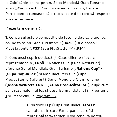
la Calificările online pentru Seria Mondială Gran Turismo
2026 („
Concursul
”). Prin înscrierea la Concurs, fiecare
Participant recunoaște că a citit și este de acord să respecte
aceste Termene.
Prezentare generală:
1. Concursul este o competiție de jocuri video care are loc
online folosind Gran Turismo™7 („
Jocul
”) și o consolă
PlayStation®5 („
PS5
”) sau PlayStation®4 („
PS4
”).
2. Concursul cuprinde două (2) Cupe diferite (fiecare
reprezentând o „
Cupă
”): Nations Cup (Cupa Națiunilor)
aferentă Seriei Mondiale Gran Turismo („
Nations Cup
”
-
„
Cupa Națiunilor
”) și Manufacturers Cup (Cupa
Producătorilor) aferentă Seriei Mondiale Gran Turismo
(„
Manufacturers Cup
”
-
„
Cupa Producătorilor
”), după cum
sunt rezumate mai jos și descrise mai detaliat în
Programul
1
și, respectiv, în
Programul 2
:
a. Nations Cup (Cupa Națiunilor) este un
campionat în care Participanții care își
reprezintă țara/teritoriul vor concura pentru