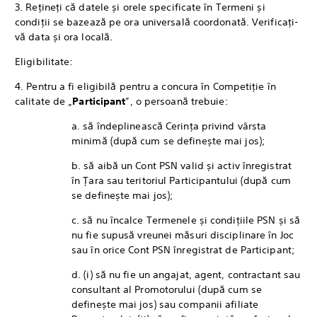
3. Rețineți că datele și orele specificate în Termeni și
condiții se bazează pe ora universală coordonată. Verificați-
vă data și ora locală.
Eligibilitate:
4. Pentru a fi eligibilă pentru a concura în Competiție în
calitate de „
Participant
”, o persoană trebuie:
a. să îndeplinească Cerința privind vârsta
minimă (după cum se definește mai jos);
b. să aibă un Cont PSN valid și activ înregistrat
în Țara sau teritoriul Participantului (după cum
se definește mai jos);
c. să nu încalce Termenele și condițiile PSN și să
nu fie supusă vreunei măsuri disciplinare în Joc
sau în orice Cont PSN înregistrat de Participant;
d. (i) să nu fie un angajat, agent, contractant sau
consultant al Promotorului (după cum se
definește mai jos) sau companii afiliate