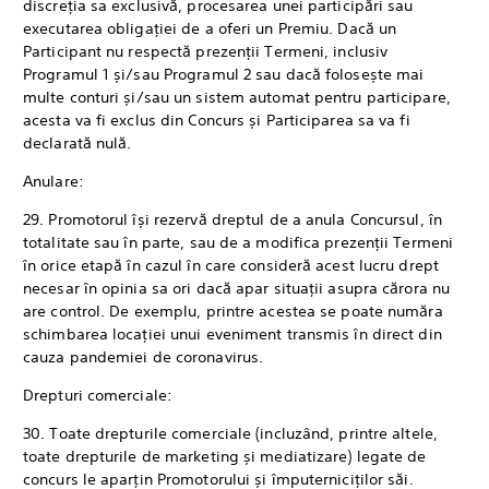
discreția sa exclusivă, procesarea unei participări sau
executarea obligației de a oferi un Premiu. Dacă un
Participant nu respectă prezenții Termeni, inclusiv
Programul 1 și/sau Programul 2 sau dacă folosește mai
multe conturi și/sau un sistem automat pentru participare,
acesta va fi exclus din Concurs și Participarea sa va fi
declarată nulă.
Anulare:
29. Promotorul își rezervă dreptul de a anula Concursul, în
totalitate sau în parte, sau de a modifica prezenții Termeni
în orice etapă în cazul în care consideră acest lucru drept
necesar în opinia sa ori dacă apar situații asupra cărora nu
are control. De exemplu, printre acestea se poate număra
schimbarea locației unui eveniment transmis în direct din
cauza pandemiei de coronavirus.
Drepturi comerciale:
30. Toate drepturile comerciale (incluzând, printre altele,
toate drepturile de marketing și mediatizare) legate de
concurs le aparțin Promotorului și împuterniciților săi.