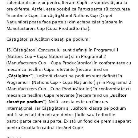
calendarul curselor pentru fiecare Cupă se vor desfășura la
ore diferite. Astfel, este posibil ca Participanții să concureze
în ambele Cupe, iar câștigătorul Nations Cup (Cupei
Națiunilor) poate face parte și din echipa câștigătoare în
Manufacturers Cup (Cupa Producătorilor).
Câștigători și Jucători clasați pe podium:
15. Câștigătorii Concursului sunt definiți în Programul 1
(Nations Cup – Cupa Națiunilor) și în Programul 2
(Manufacturers Cup – Cupa Producătorilor) în conformitate cu
mecanica fiecărei Cupe relevante (fiecare fiind un
„
Câștigător
”). Jucătorii clasați pe podium sunt definiți în
Programul 1 (Nations Cup - Cupa Națiunilor) și în Programul 2
(Manufacturers Cup - Cupa Producătorilor) în conformitate cu
mecanica fiecărei Cupe relevante (fiecare fiind un „
Jucător
clasat pe podium
”). Notă: acesta este un Concurs
internațional, iar Câștigătorii și Jucătorii clasați pe podium
pot fi selectați din oricare dintre Țările sau Teritoriile
participante care iau parte. Există un fond de premii separat
pentru Croația în cadrul fiecărei Cupe.