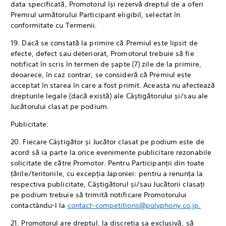
data specificată, Promotorul își rezervă dreptul de a oferi
Premiul următorului Participant eligibil, selectat în
conformitate cu Termenii.
19. Dacă se constată la primire că Premiul este lipsit de
efecte, defect sau deteriorat, Promotorul trebuie să fie
notificat în scris în termen de șapte (7) zile de la primire,
deoarece, în caz contrar, se consideră că Premiul este
acceptat în starea în care a fost primit. Aceasta nu afectează
drepturile legale (dacă există) ale Câștigătorului și/sau ale
Jucătorului clasat pe podium.
Publicitate:
20. Fiecare Câștigător și Jucător clasat pe podium este de
acord să ia parte la orice evenimente publicitare rezonabile
solicitate de către Promotor. Pentru Participanții din toate
țările/teritoriile, cu excepția Japoniei: pentru a renunța la
respectiva publicitate, Câștigătorul și/sau Jucătorii clasați
pe podium trebuie să trimită notificare Promotorului
contactându-l la
contact-competitions@polyphony.co.jp.
21. Promotorul are dreptul, la discreția sa exclusivă, să