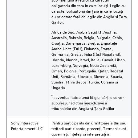
suplimentară a legilor cu caracter
obligatoriu din țara în care locuiți. Legile cu
caracter obligatoriu din țara în care locuiți
au prioritate față de legile din Anglia și Țara
Galilor:
Africa de Sud, Arabia Saudită, Austria,
Australia, Bahrain, Belgia, Bulgaria, Cehia,
Croația, Danemarca, Elveția, Emiratele
Arabe Unite (EAU), Finlanda, Franța,
Germania, Grecia, India (fără Nagaland),
Islanda, Irlanda, Israel, Italia, Kuwait, Liban,
Luxemburg, Norvegia, Noua Zeelandă,
Oman, Polonia, Portugalia, Qatar, Regatul
Unit, România, Slovacia, Slovenia, Spania,
Suedia, Țările de Jos, Turcia, Ucraina și
Ungaria.
În eventualitatea unui litigiu, părțile se vor
supune jurisdicției neexclusive a
tribunalelor din Anglia și Țara Galilor.
Sony Interactive
Pentru participanții din următoarele țări sau
Entertainment LLC
teritorii participante, prezenții Termeni sunt
guvernați, înțeleși și interpretați în