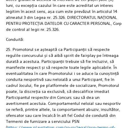
luni, cu excepția cazului în care este acreditat un interes
legitim în acest sens, așa cum este prevăzut în articolul 14
alineatul 3 din Legea nr. 25.326. DIRECTORATUL NAȚIONAL
PENTRU PROTECȚIA DATELOR CU CARACTER PERSONAL, Corp
de control al legii nr. 25.326.
Conduită:
25. Promotorul se așteaptă ca Participanții să respecte
regulile concursului și să aibă spirit de fairplay pe întreaga
durată a acestuia. Participanții trebuie să fie incluzivi, să
manifeste respect și să respecte toate legile aplicabile. În
eventualitatea în care Promotorului i se aduce la cunoștință
conduita nesportivă sau neloială a unui Participant, fie în
cadrul Jocului, fie pe platformele de socializare, Promotorul
poate, la discreția sa exclusivă, să descalifice imediat
Participantul respectiv din Concurs sau să dea un
avertisment acestuia. Comportamentul neloial sau nesportiv
se referă, printre altele, la comportament abuziv, insultător,
ofensator sau care încalcă în alt fel Codul de conduită din
Termenii de furnizare a serviciului PSN
(
https://www.playstation.com/ro-ro/legal/psn-terms-of-