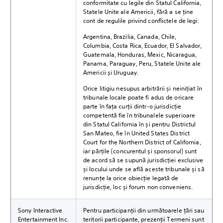
conformitate cu legile din Statul California,
Statele Unite ale Americii, fără a se ține
cont de regulile privind conflictele de legi:
Argentina, Brazilia, Canada, Chile,
Columbia, Costa Rica, Ecuador, El Salvador,
Guatemala, Honduras, Mexic, Nicaragua,
Panama, Paraguay, Peru, Statele Unite ale
Americii și Uruguay.
Orice litigiu nesupus arbitrării și neinițiat în
tribunale locale poate fi adus de oricare
parte în fața curții dintr-o jurisdicție
competentă fie în tribunalele superioare
din Statul California în și pentru Districtul
San Mateo, fie în United States District
Court for the Northern District of California,
iar părțile (concurentul și sponsorul) sunt
de acord să se supună jurisdicției exclusive
și locului unde se află aceste tribunale și să
renunțe la orice obiecție legată de
jurisdicție, loc și forum non conveniens.
Sony Interactive
Pentru participanții din următoarele țări sau
Entertainment Inc.
teritorii participante, prezenții Termeni sunt