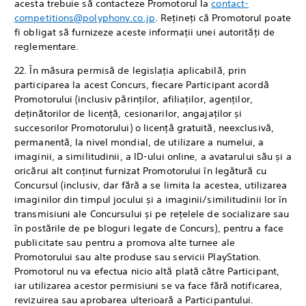
acesta trebuie să contacteze Promotorul la
contact-
competitions@polyphony.co.jp
. Rețineți că Promotorul poate
fi obligat să furnizeze aceste informații unei autorități de
reglementare.
22. În măsura permisă de legislația aplicabilă, prin
participarea la acest Concurs, fiecare Participant acordă
Promotorului (inclusiv părinților, afiliaților, agenților,
deținătorilor de licență, cesionarilor, angajaților și
succesorilor Promotorului) o licență gratuită, neexclusivă,
permanentă, la nivel mondial, de utilizare a numelui, a
imaginii, a similitudinii, a ID-ului online, a avatarului său și a
oricărui alt conținut furnizat Promotorului în legătură cu
Concursul (inclusiv, dar fără a se limita la acestea, utilizarea
imaginilor din timpul jocului și a imaginii/similitudinii lor în
transmisiuni ale Concursului și pe rețelele de socializare sau
în postările de pe bloguri legate de Concurs), pentru a face
publicitate sau pentru a promova alte turnee ale
Promotorului sau alte produse sau servicii PlayStation.
Promotorul nu va efectua nicio altă plată către Participant,
iar utilizarea acestor permisiuni se va face fără notificarea,
revizuirea sau aprobarea ulterioară a Participantului.