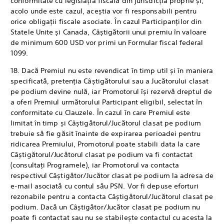
conformitate cu legislația fiscală din jurisdicția proprie și,
acolo unde este cazul, aceștia vor fi responsabili pentru
orice obligații fiscale asociate. În cazul Participanților din
Statele Unite și Canada, Câștigătorii unui premiu în valoare
de minimum 600 USD vor primi un Formular fiscal federal
1099.
18. Dacă Premiul nu este revendicat în timp util și în maniera
specificată, pretenția Câștigătorului sau a Jucătorului clasat
pe podium devine nulă, iar Promotorul își rezervă dreptul de
a oferi Premiul următorului Participant eligibil, selectat în
conformitate cu Clauzele. În cazul în care Premiul este
limitat în timp și Câștigătorul/Jucătorul clasat pe podium
trebuie să fie găsit înainte de expirarea perioadei pentru
ridicarea Premiului, Promotorul poate stabili data la care
Câștigătorul/Jucătorul clasat pe podium va fi contactat
(consultați Programele), iar Promotorul va contacta
respectivul Câștigător/Jucător clasat pe podium la adresa de
e-mail asociată cu contul său PSN. Vor fi depuse eforturi
rezonabile pentru a contacta Câștigătorul/Jucătorul clasat pe
podium. Dacă un Câștigător/Jucător clasat pe podium nu
poate fi contactat sau nu se stabilește contactul cu acesta la