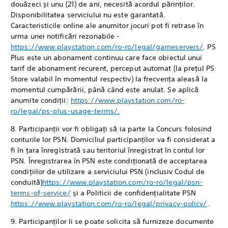
douăzeci și unu (21) de ani, necesită acordul părinților.
Disponibilitatea serviciului nu este garantată.
Caracteristicile online ale anumitor jocuri pot fi retrase în
urma unei notificări rezonabile -
https://www.playstation.com/ro-ro/legal/gameservers/
. PS
Plus este un abonament continuu care face obiectul unui
tarif de abonament recurent, perceput automat (la prețul PS
Store valabil în momentul respectiv) la frecvența aleasă la
momentul cumpărării, până când este anulat. Se aplică
anumite condiții:
https://www.playstation.com/ro-
ro/legal/ps-plus-usage-terms/.
8. Participanții vor fi obligați să ia parte la Concurs folosind
conturile lor PSN. Domiciliul participanților va fi considerat a
fi în țara înregistrată sau teritoriul înregistrat în contul lor
PSN. Înregistrarea în PSN este condiționată de acceptarea
condițiilor de utilizare a serviciului PSN (inclusiv Codul de
conduită)
https://www.playstation.com/ro-ro/legal/psn-
terms-of-service/
și a Politicii de confidențialitate PSN
https://www.playstation.com/ro-ro/legal/privacy-policy/
.
9. Participanților li se poate solicita să furnizeze documente