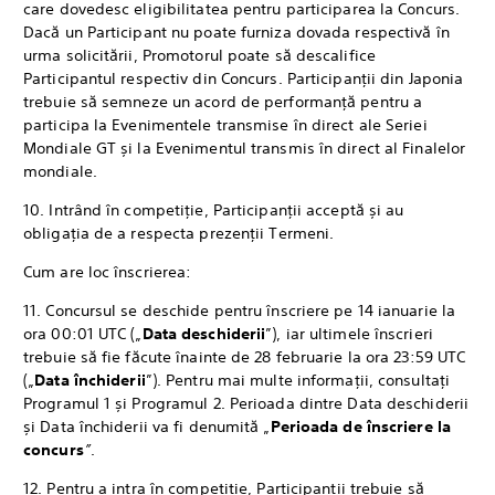
care dovedesc eligibilitatea pentru participarea la Concurs.
Dacă un Participant nu poate furniza dovada respectivă în
urma solicitării, Promotorul poate să descalifice
Participantul respectiv din Concurs. Participanții din Japonia
trebuie să semneze un acord de performanță pentru a
participa la Evenimentele transmise în direct ale Seriei
Mondiale GT și la Evenimentul transmis în direct al Finalelor
mondiale.
10. Intrând în competiție, Participanții acceptă și au
obligația de a respecta prezenții Termeni.
Cum are loc înscrierea:
11. Concursul se deschide pentru înscriere pe 14 ianuarie la
ora 00:01 UTC („
Data deschiderii
”), iar ultimele înscrieri
trebuie să fie făcute înainte de 28 februarie la ora 23:59 UTC
(„
Data închiderii
”). Pentru mai multe informații, consultați
Programul 1 și Programul 2. Perioada dintre Data deschiderii
și Data închiderii va fi denumită „
Perioada de înscriere la
concurs
”
.
12. Pentru a intra în competiție, Participanții trebuie să