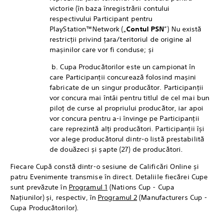
victorie (în baza înregistrării contului
respectivului Participant pentru
PlayStation™Network („
Contul PSN
”) Nu există
restricții privind țara/teritoriul de origine al
mașinilor care vor fi conduse; și
b. Cupa Producătorilor este un campionat în
care Participanții concurează folosind mașini
fabricate de un singur producător. Participanții
vor concura mai întâi pentru titlul de cel mai bun
piloț de curse al propriului producător, iar apoi
vor concura pentru a-i învinge pe Participanții
care reprezintă alți producători. Participanții își
vor alege producătorul dintr-o listă prestabilită
de douăzeci și șapte (27) de producători.
Fiecare Cupă constă dintr-o sesiune de Calificări Online și
patru Evenimente transmise în direct. Detaliile fiecărei Cupe
sunt prevăzute în
Programul 1
(Nations Cup - Cupa
Națiunilor) și, respectiv, în
Programul 2
(Manufacturers Cup -
Cupa Producătorilor).