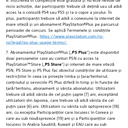
6. Înscrierea în competiție este gratuită și nu este nevoie de
nicio achiziție, dar participanții trebuie să dețină sau să aibă
acces la o consolă PS4 sau PS5 și la o copie a jocului. În
plus, participanții trebuie să aibă o conexiune la internet de
mare viteză și un abonament PlayStation®Plus pe parcursul
perioadei de concurs. Se aplică Termenele și condițiile
PlayStation®Plus:
https://www.playstation.com/ro-
ro/legal/ps-plus-usage-terms/.
7. Abonamentul PlayStation®Plus („
PS Plus
”) este disponibil
doar persoanelor care au conturi PSN cu acces la
PlayStation™Store („
PS Store
”) și internet de mare viteză.
PSN, PS Store și PS Plus fac obiectul condițiilor de utilizare și
restricțiilor în ceea ce privește limba și țara/teritoriul;
conținutul și serviciile PS Plus diferă în timp și în funcție de
țară/teritoriu, abonament și vârsta abonatului. Utilizatorii
trebuie să aibă vârsta de cel puțin șapte (7) ani, exceptând
utilizatorii din Japonia, care trebuie să aibă vârsta de cel
puțin șase (6) ani. Utilizatorii cu vârsta sub optsprezece (18)
ani, cu excepția Participanților care locuiesc în Coreea și
care au sub nouăsprezece (19) ani și a Participanților care
locuiesc în Arabia Saudită, Kuwait și EAU care au sub