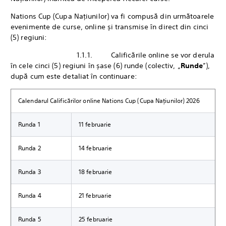
Nations Cup (Cupa Națiunilor) va fi compusă din următoarele
evenimente de curse, online și transmise în direct din cinci
(5) regiuni:
1.1.1. Calificările online se vor derula
în cele cinci (5) regiuni în șase (6) runde (colectiv, „
Runde
”),
după cum este detaliat în continuare:
Calendarul Calificărilor online Nations Cup (Cupa Națiunilor) 2026
Runda 1
11 februarie
Runda 2
14 februarie
Runda 3
18 februarie
Runda 4
21 februarie
Runda 5
25 februarie