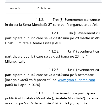
Runda 6
28 februarie
1.1.2. Trei (3) Evenimente transmise
în direct la Seria Mondială GT care vor fi organizate astfel:
1.1.2.1. Un (1) eveniment cu
participare publică care se va desfășura pe 28 martie în Abu
Dhabi, Emiratele Arabe Unite (EAU).
1.1.2.2. Un (1) eveniment cu
participare publică care se va desfășura pe 23 mai în
Milano, Italia;
1.1.2.3. Un (1) eveniment cu
participare publică care se va desfășura pe 3 octombrie
(locația exactă va fi precizată pe
www.gran-turismo.com
până la 1 aprilie 2026).
1.1.3. Evenimentul cu participare
publică al Finalelor Mondiale („Finalele Mondiale"), care va
avea loc pe 5 și 6 decembrie 2026 în Tokyo, Japonia.