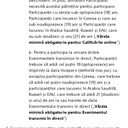
deschiderii. În plus, următorii Participanți
necesită acordul părinților pentru participare:
Participanții cu vârsta sub optsprezece (18) ani,
Participanții care locuiesc în Coreea și care au
sub nouăsprezece (19) ani și Participanții care
locuiesc în Arabia Saudită, Kuwait și EAU, care
au sub douăzeci și unu (21) de ani („
Vârsta
minimă obligatorie pentru Calificările online
”).
b. Pentru a participa la oricare dintre
Evenimentele transmise în direct, Participanții
trebuie să aibă cel puțin 18 (optsprezece) ani
împliniți la data începerii (definită mai jos), cu
excepția participanților din Coreea, care trebuie
să aibă cel puțin nouăsprezece (19) ani și a
participanților care locuiesc în Arabia Saudită,
Kuwait și EAU, care trebuie să aibă 21 (douăzeci
și unu) de ani la sau înainte de data
Evenimentului transmis în direct („
Vârsta
minimă obligatorie pentru Evenimentul
transmis în direct
”).