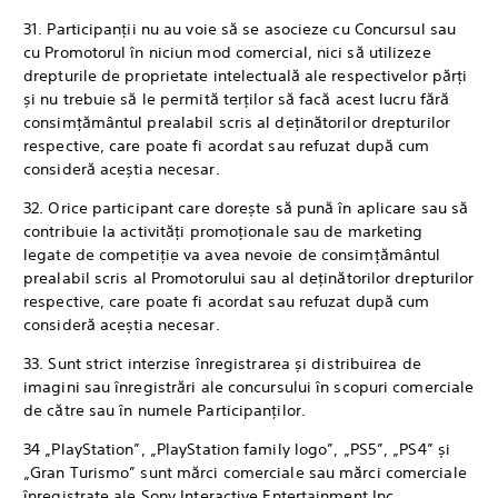
31. Participanții nu au voie să se asocieze cu Concursul sau
cu Promotorul în niciun mod comercial, nici să utilizeze
drepturile de proprietate intelectuală ale respectivelor părți
și nu trebuie să le permită terților să facă acest lucru fără
consimțământul prealabil scris al deținătorilor drepturilor
respective, care poate fi acordat sau refuzat după cum
consideră aceștia necesar.
32. Orice participant care dorește să pună în aplicare sau să
contribuie la activități promoționale sau de marketing
legate de competiție va avea nevoie de consimțământul
prealabil scris al Promotorului sau al deținătorilor drepturilor
respective, care poate fi acordat sau refuzat după cum
consideră aceștia necesar.
33. Sunt strict interzise înregistrarea și distribuirea de
imagini sau înregistrări ale concursului în scopuri comerciale
de către sau în numele Participanților.
34 „PlayStation”, „PlayStation family logo”, „PS5”, „PS4” și
„Gran Turismo” sunt mărci comerciale sau mărci comerciale
înregistrate ale Sony Interactive Entertainment Inc.