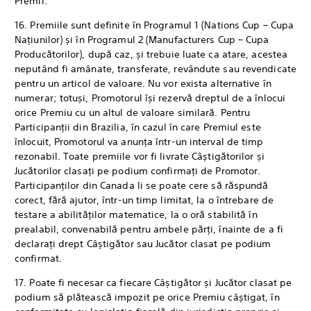
Premii:
16. Premiile sunt definite în Programul 1 (Nations Cup – Cupa
Națiunilor) și în Programul 2 (Manufacturers Cup – Cupa
Producătorilor), după caz, și trebuie luate ca atare, acestea
neputând fi amânate, transferate, revândute sau revendicate
pentru un articol de valoare. Nu vor exista alternative în
numerar; totuși, Promotorul își rezervă dreptul de a înlocui
orice Premiu cu un altul de valoare similară. Pentru
Participanții din Brazilia, în cazul în care Premiul este
înlocuit, Promotorul va anunța într-un interval de timp
rezonabil. Toate premiile vor fi livrate Câștigătorilor și
Jucătorilor clasați pe podium confirmați de Promotor.
Participanților din Canada li se poate cere să răspundă
corect, fără ajutor, într-un timp limitat, la o întrebare de
testare a abilităților matematice, la o oră stabilită în
prealabil, convenabilă pentru ambele părți, înainte de a fi
declarați drept Câștigător sau Jucător clasat pe podium
confirmat.
17. Poate fi necesar ca fiecare Câștigător și Jucător clasat pe
podium să plătească impozit pe orice Premiu câștigat, în