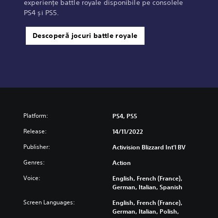
experiențe battle royale disponibile pe consolele
PS4 și PS5.
Descoperă jocuri battle royale
Platform:
PS4, PS5
Release:
14/11/2022
Publisher:
Activision Blizzard Int'l BV
Genres:
Action
Voice:
English, French (France),
German, Italian, Spanish
Screen Languages:
English, French (France),
German, Italian, Polish,