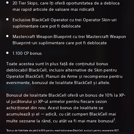
20 Tier Skips, care îți oferă oportunitatea de a debloca
mai rapid articole de valoare mai ridicată
Exclusive BlackCell Operator cu trei Operator Skin-uri
suplimentare care pot fi deblocate
Mastercraft Weapon Blueprint cu trei Mastercraft Weapon
Blueprint-uri suplimentare care pot fi deblocate
1.100 CP bonus
Toate acestea sunt în plus față de conținutul bonus
deblocabil BlackCell, inclusiv alternative de Skin pentru
Operator BlackCell, Planuri de Arme și recompense pentru
evenimente, bonusul de loialitate BlackCell și altele.
Bonusul de loialitate BlackCell oferă un bonus de 10% la XP-
ul jucătorului și XP-ul armelor pentru fiecare sezon
achiziționat din nou. Acest bonus de loialitate se
acumulează și el — adică, cu cât cumperi BlackCell mai
1
multe sezoane la rând, cu atât va fi mai mare bonusul
.
1
Bonus de fidelitate de până la 50% pentru reachiziționarea BlackCell, exclusiv pentru sezoanele BO7.