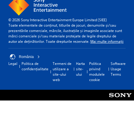
© 2026 Sony Interactive Entertainment Europe Limited (SIEE)
Toate elementele de conținut, titlurile de jocuri, denumirile și/sau
prezentările comerciale, mărcile, ilustrațiile și imaginile asociate sunt
mărci comerciale și/sau materiale protejate de legile dreptului de
autor ale deținătorilor. Toate drepturile rezervate.
Mai multe informații
România
Legal
Politica de
Termeni de
Harta
Politica
Software
confidențialitate
utilizare a
site-
privind
Usage
site-ului
ului
modulele
Terms
web
cookie