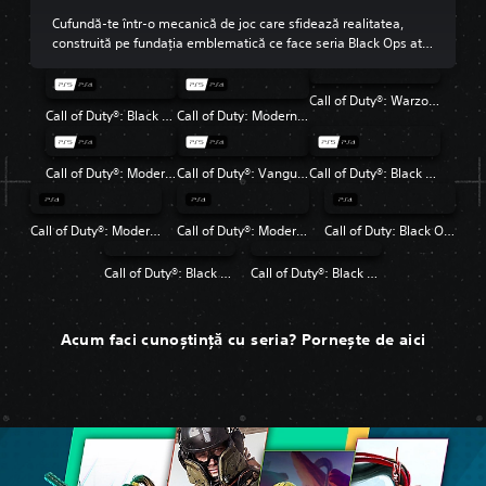
Cufundă-te într-o mecanică de joc care sfidează realitatea,
construită pe fundația emblematică ce face seria Black Ops atât
de îndrăgită.
Call of Duty®: Warzone™
Call of Duty®: Black Ops 6
Call of Duty: Modern Warfare III
Call of Duty®: Modern Warfare® II
Call of Duty®: Vanguard
Call of Duty®: Black Ops Cold War
Call of Duty®: Modern Warfare®
Call of Duty®: Modern Warfare® 2 Campaign Remastered
Call of Duty: Black Ops 4
Call of Duty®: Black Ops
Call of Duty®: Black Ops II
Acum faci cunoștință cu seria? Pornește de aici