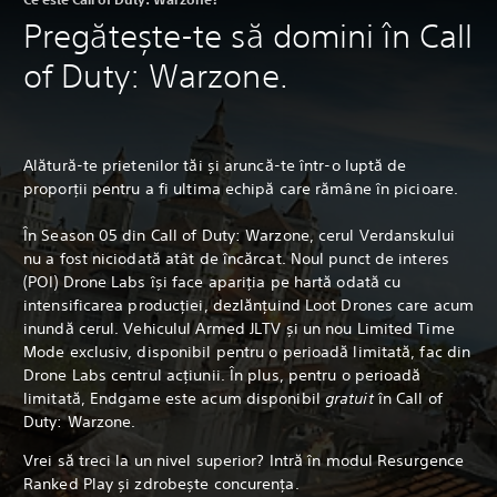
Pregătește-te să domini în Call
of Duty: Warzone.
Alătură-te prietenilor tăi și aruncă-te într-o luptă de
proporții pentru a fi ultima echipă care rămâne în picioare.
În Season 05 din Call of Duty: Warzone, cerul Verdanskului
nu a fost niciodată atât de încărcat. Noul punct de interes
(POI) Drone Labs își face apariția pe hartă odată cu
intensificarea producției, dezlănțuind Loot Drones care acum
inundă cerul. Vehiculul Armed JLTV și un nou Limited Time
Mode exclusiv, disponibil pentru o perioadă limitată, fac din
Drone Labs centrul acțiunii. În plus, pentru o perioadă
limitată, Endgame este acum disponibil
gratuit
în Call of
Duty: Warzone.
Vrei să treci la un nivel superior? Intră în modul Resurgence
Ranked Play și zdrobește concurența.