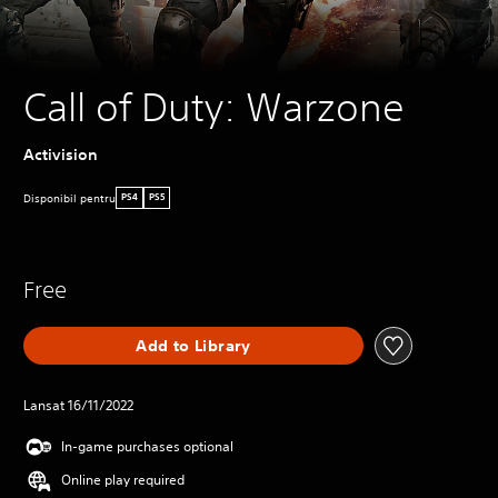
Call of Duty: Warzone
Activision
Disponibil pentru
PS4
PS5
Free
Add to Library
Lansat 16/11/2022
In-game purchases optional
Online play required