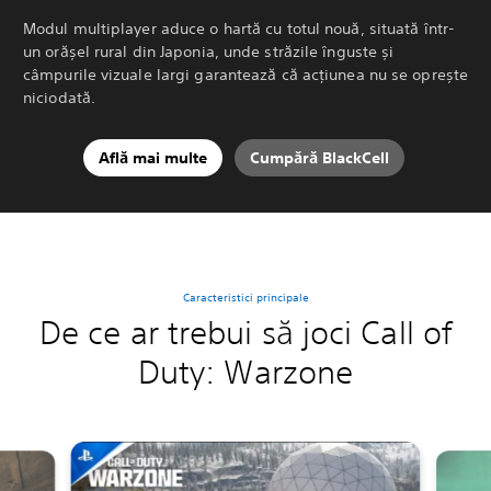
Modul multiplayer aduce o hartă cu totul nouă, situată într-
un orășel rural din Japonia, unde străzile înguste și
câmpurile vizuale largi garantează că acțiunea nu se oprește
niciodată.
Află mai multe
Cumpără BlackCell
Caracteristici principale
De ce ar trebui să joci Call of
Duty: Warzone