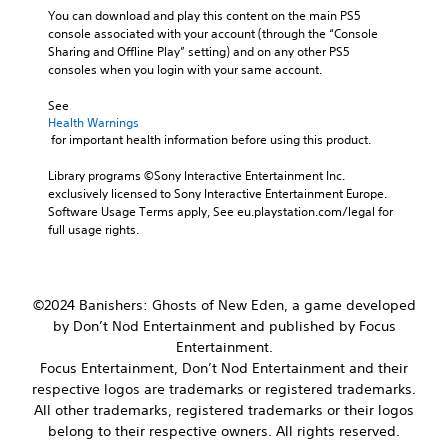
c
t
o
You can download and play this content on the main PS5 
b
h
h
l
console associated with your account (through the “Console 
e
a
e
u
Sharing and Offline Play” setting) and on any other PS5 
c
l
g
m
consoles when you login with your same account.
a
l
a
e
u
e
m
s
See 
s
n
e
Health Warnings
.
e
g
c
 for important health information before using this product.
t
e
o
h
o
3
n
Library programs ©Sony Interactive Entertainment Inc. 
e
f
t
D
exclusively licensed to Sony Interactive Entertainment Europe. 
g
t
r
A
Software Usage Terms apply, See eu.playstation.com/legal for 
a
h
o
full usage rights.
u
m
e
l
d
e
g
s
d
i
a
.
o
o
m
©2024 Banishers: Ghosts of New Eden, a game developed
e
e
Y
s
by Don’t Nod Entertainment and published by Focus
P
b
o
n
l
Entertainment.
y
u
o
c
a
Focus Entertainment, Don’t Nod Entertainment and their
c
t
h
y
a
respective logos are trademarks or registered trademarks.
i
o
n
a
All other trademarks, registered trademarks or their logos
n
o
s
b
belong to their respective owners. All rights reserved.
c
s
e
l