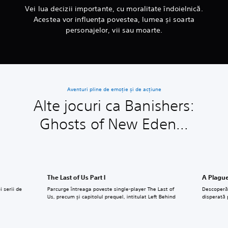
Vei lua decizii importante, cu moralitate îndoielnică.
Acestea vor influența povestea, lumea și soarta
personajelor, vii sau moarte.
Aventuri pline de emoție și de acțiune
Alte jocuri ca Banishers:
Ghosts of New Eden...
The Last of Us Part I
A Plague
i serii de
Parcurge întreaga poveste single-player The Last of
Descoperă 
a
Us, precum și capitolul prequel, intitulat Left Behind
disperată 