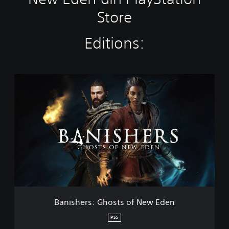
Store
Editions:
B
a
n
i
s
h
e
r
s
:
G
h
o
Banishers: Ghosts of New Eden
s
t
PS5
s