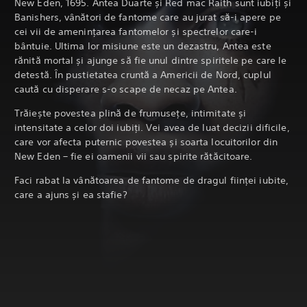
New Eden, 1695. Antea Duarte și Red mac Raith sunt iubiți și
Banishers, vânători de fantome care au jurat să-i apere pe
cei vii de amenințarea fantomelor și spectrelor care-i
bântuie. Ultima lor misiune este un dezastru, Antea este
rănită mortal și ajunge să fie unul dintre spiritele pe care le
detestă. În pustietatea cruntă a Americii de Nord, cuplul
caută cu disperare s-o scape de necaz pe Antea.
Trăiește povestea plină de frumusețe, intimitate și
intensitate a celor doi iubiți. Vei avea de luat decizii dificile,
care vor afecta puternic povestea și soarta locuitorilor din
New Eden – fie ei oamenii vii sau spirite rătăcitoare.
Faci rabat la vânătoarea de fantome de dragul ființei iubite,
care a ajuns și ea stafie?