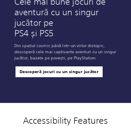
Cele mai bune jocuri de
aventură cu un singur
jucător pe
PS4 și PS5
Din spațiul cosmic până într-un viitor distopic,
descoperă cele mai captivante aventuri cu un singur
jucător, bazate pe povești, pe PlayStation.
Descoperă jocuri cu un singur jucător
Accessibility Features
V
P
C
A
o
l
o
d