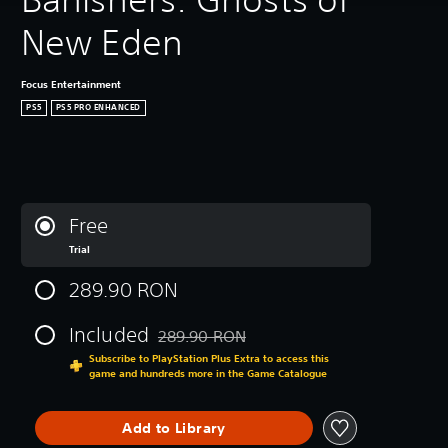
New Eden
Focus Entertainment
PS5
PS5 PRO ENHANCED
Free
Trial
289.90 RON
Included
289.90 RON
Discounted from original price of 289.90 R
Subscribe to PlayStation Plus Extra to access this
game and hundreds more in the Game Catalogue
Add to Library