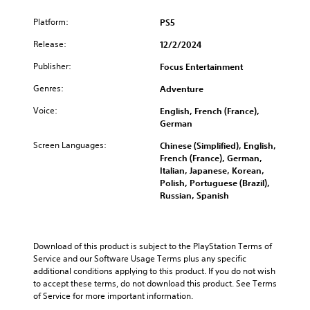
c
c
w
o
n
Platform:
e
)
PS5
u
a
c
d
Y
Release:
12/2/2024
n
a
)
o
d
n
u
Publisher:
Focus Entertainment
Y
m
p
c
o
u
l
Genres:
Adventure
a
u
t
a
n
c
e
y
Voice:
English, French (France),
r
a
i
w
German
e
n
n
i
d
f
Screen Languages:
Chinese (Simplified), English,
d
t
u
u
French (France), German,
i
h
c
l
Italian, Japanese, Korean,
v
o
e
l
Polish, Portuguese (Brazil),
i
u
t
y
Russian, Spanish
d
t
h
c
u
s
e
u
a
u
o
s
l
b
v
t
a
Download of this product is subject to the PlayStation Terms of 
t
e
o
u
Service and our Software Usage Terms plus any specific 
i
r
m
d
additional conditions applying to this product. If you do not wish 
t
a
i
i
to accept these terms, do not download this product. See Terms 
l
l
s
o
of Service for more important information.
e
l
e
v
s