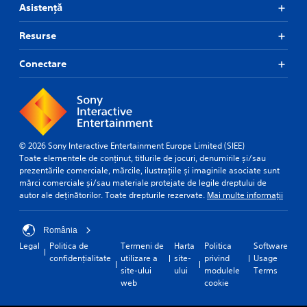
i
f
a
Asistență
d
t
i
t
s
l
c
c
i
Resurse
u
e
a
o
l
s
n
n
Conectare
t
b
(
Y
y
e
B
o
l
h
a
u
e
e
s
c
v
a
i
a
e
r
c
n
l
d
© 2026 Sony Interactive Entertainment Europe Limited (SIEE)
p
)
.
f
Toate elementele de conținut, titlurile de jocuri, denumirile și/sau
l
r
prezentările comerciale, mărcile, ilustrațiile și imaginile asociate sunt
T
a
o
mărci comerciale și/sau materiale protejate de legile dreptului de
h
y
m
autor ale deținătorilor. Toate drepturile rezervate.
Mai multe informații
e
t
a
g
h
l
a
e
l
România
m
g
a
e
Legal
Politica de
Termeni de
Harta
Politica
Software
a
r
i
confidențialitate
utilizare a
site-
privind
Usage
m
o
n
site-ului
ului
modulele
Terms
e
u
c
web
cookie
w
n
l
i
d
u