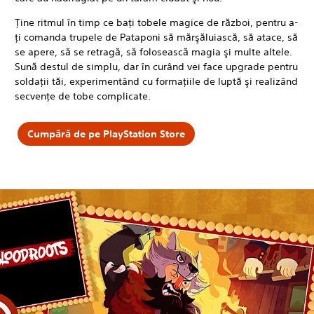
Ţine ritmul în timp ce baţi tobele magice de război, pentru a-
ţi comanda trupele de Pataponi să mărşăluiască, să atace, să
se apere, să se retragă, să folosească magia şi multe altele.
Sună destul de simplu, dar în curând vei face upgrade pentru
soldaţii tăi, experimentând cu formaţiile de luptă şi realizând
secvenţe de tobe complicate.
Cumpără de pe PlayStation Store