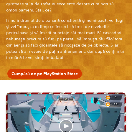
gustoase şi îţi dau sfaturi excelente despre cum poţi să
omori oameni. Stai, ce?
Fiind îndrumat de o banană conştientă şi nemiloasă, vei fugi
şi vei împuşca în timp ce încerci să treci de nivelurile
periculoase şi să înscrii punctaje cât mai mari. Fă cascadorii
nebuneşti precum să fugi pe pereţi, să împuşti rău-făcătorii
din aer şi să faci gloanţele să ricoşeze de pe obiecte. S-ar
putea să ai nevoie de puţin antrenament, dar după ce îţi intri
în mână te vei simţi imbatabil.
Cumpără de pe PlayStation Store