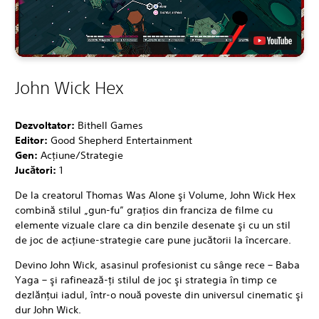
John Wick Hex
Dezvoltator:
Bithell Games
Editor:
Good Shepherd Entertainment
Gen:
Acţiune/Strategie
Jucători:
1
De la creatorul Thomas Was Alone şi Volume, John Wick Hex
combină stilul „gun-fu” graţios din franciza de filme cu
elemente vizuale clare ca din benzile desenate şi cu un stil
de joc de acţiune-strategie care pune jucătorii la încercare.
Devino John Wick, asasinul profesionist cu sânge rece – Baba
Yaga – şi rafinează-ţi stilul de joc şi strategia în timp ce
dezlănţui iadul, într-o nouă poveste din universul cinematic şi
dur John Wick.