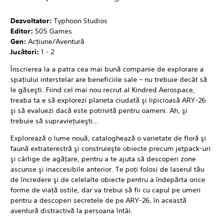
Dezvoltator:
Typhoon Studios
Editor:
505 Games
Gen:
Acţiune/Aventură
Jucători:
1 - 2
Înscrierea la a patra cea mai bună companie de explorare a
spaţiului interstelar are beneficiile sale – nu trebuie decât să
le găseşti. Fiind cel mai nou recrut al Kindred Aerospace,
treaba ta e să explorezi planeta ciudată şi lipicioasă ARY-26
şi să evaluezi dacă este potrivită pentru oameni. Ah, şi
trebuie să supravieţuieşti…
Explorează o lume nouă, cataloghează o varietate de floră şi
faună extraterestră şi construieşte obiecte precum jetpack-uri
şi cârlige de agăţare, pentru a te ajuta să descoperi zone
ascunse şi inaccesibile anterior. Te poţi folosi de laserul tău
de încredere şi de celelalte obiecte pentru a îndepărta orice
forme de viaţă ostile, dar va trebui să fii cu capul pe umeri
pentru a descoperi secretele de pe ARY-26, în această
aventură distractivă la persoana întâi.