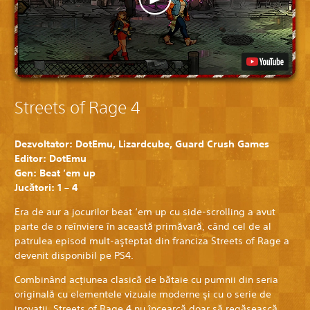
Streets of Rage 4
Dezvoltator: DotEmu, Lizardcube, Guard Crush Games
Editor: DotEmu
Gen: Beat ‘em up
Jucători: 1 – 4
Era de aur a jocurilor beat ‘em up cu side-scrolling a avut
parte de o reînviere în această primăvară, când cel de al
patrulea episod mult-aşteptat din franciza Streets of Rage a
devenit disponibil pe PS4.
Combinând acţiunea clasică de bătaie cu pumnii din seria
originală cu elementele vizuale moderne şi cu o serie de
inovaţii, Streets of Rage 4 nu încearcă doar să regăsească