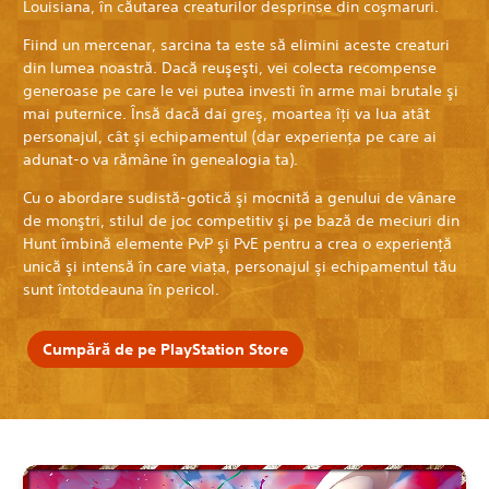
Louisiana, în căutarea creaturilor desprinse din coşmaruri.
Fiind un mercenar, sarcina ta este să elimini aceste creaturi
din lumea noastră. Dacă reuşeşti, vei colecta recompense
generoase pe care le vei putea investi în arme mai brutale şi
mai puternice. Însă dacă dai greş, moartea îţi va lua atât
personajul, cât şi echipamentul (dar experienţa pe care ai
adunat-o va rămâne în genealogia ta).
Cu o abordare sudistă-gotică şi mocnită a genului de vânare
de monştri, stilul de joc competitiv şi pe bază de meciuri din
Hunt îmbină elemente PvP şi PvE pentru a crea o experienţă
unică şi intensă în care viaţa, personajul şi echipamentul tău
sunt întotdeauna în pericol.
Cumpără de pe PlayStation Store