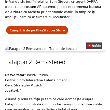
În Vanquish, joci în rolul lui Sam Gideon, un agent DARPA
dotat cu un costum AR puternic şi poţi experimenta bucuria
de a zbura cu racheta prin teritoriile ostile, în timp ce îţi
împuşti inamicii în filmare cu încetinitorul.
Cumpără de pe PlayStation Store
Patapon 2 Remastered
Dezvoltator:
JAPAN Studio
Editor:
Sony Interactive Entertainment
Gen:
Strategie/Muzică
Jucători:
1
Asumă-ţi rolul zeităţii puternice care domneşte asupra
Pataponilor, un trib de globi oculari voioşi cu membre subţiri,
care au naufragiat pe un tărâm ciudat şi nou.