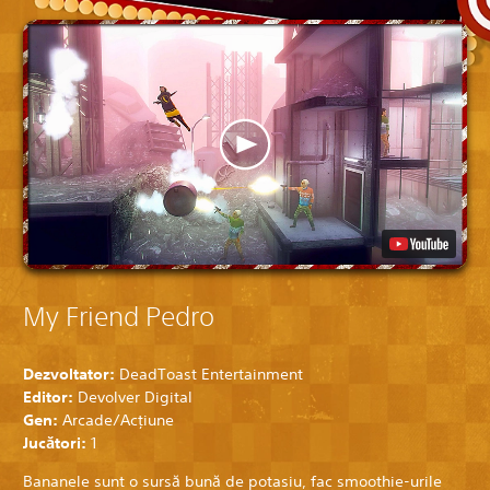
My Friend Pedro
Dezvoltator:
DeadToast Entertainment
Editor:
Devolver Digital
Gen:
Arcade/Acţiune
Jucători:
1
Bananele sunt o sursă bună de potasiu, fac smoothie-urile