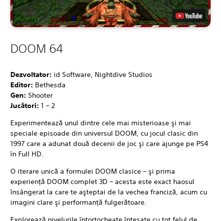
DOOM 64
Dezvoltator:
id Software, Nightdive Studios
Editor:
Bethesda
Gen:
Shooter
Jucători:
1 – 2
Experimentează unul dintre cele mai misterioase şi mai
speciale episoade din universul DOOM, cu jocul clasic din
1997 care a adunat două decenii de joc şi care ajunge pe PS4
în Full HD.
O iterare unică a formulei DOOM clasice – şi prima
experienţă DOOM complet 3D – acesta este exact haosul
însângerat la care te aşteptai de la vechea franciză, acum cu
imagini clare şi performanţă fulgerătoare.
Explorează nivelurile întortocheate înţesate cu tot felul de