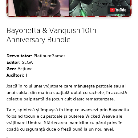
Bayonetta & Vanquish 10th
Anniversary Bundle
Dezvoltator:
PlatinumGames
Editor:
SEGA
Gen:
Acţiune
Jucători:
1
Joacă în rolul unei vrăjitoare care mânuieşte pistoale sau al
unui soldat din marina spaţială dotat cu rachete, în această
colecţie palpitantă de jocuri cult clasic remasterizate.
Taie, spintecă şi împuşcă în timp ce avansezi prin Bayonetta
folosind tocurile cu pistoale şi puterea Wicked Weave ale
vrăjitoarei Umbra. Sfârtecarea inamicilor cu părul prins în
coadă cu siguranţă duce o freză bună la un nou nivel.