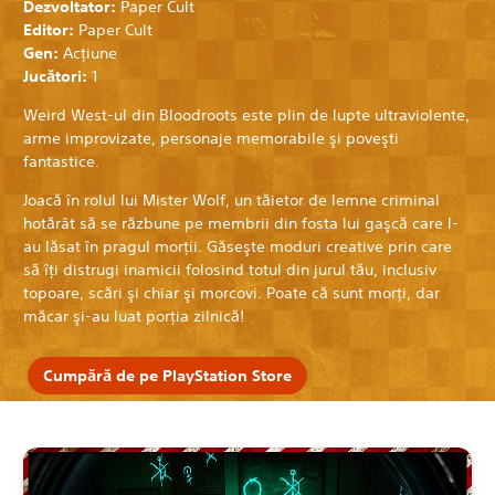
Dezvoltator:
Paper Cult
Editor:
Paper Cult
Gen:
Acţiune
Jucători:
1
Weird West-ul din Bloodroots este plin de lupte ultraviolente,
arme improvizate, personaje memorabile şi poveşti
fantastice.
Joacă în rolul lui Mister Wolf, un tăietor de lemne criminal
hotărât să se răzbune pe membrii din fosta lui gaşcă care l-
au lăsat în pragul morţii. Găseşte moduri creative prin care
să îţi distrugi inamicii folosind totul din jurul tău, inclusiv
topoare, scări şi chiar şi morcovi. Poate că sunt morţi, dar
măcar şi-au luat porţia zilnică!
Cumpără de pe PlayStation Store