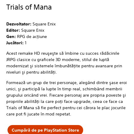
Trials of Mana
Dezvoltator:
Square Enix
Editor:
Square Enix
Gen:
RPG de acţiune
Jucători:
1
Acest remake HD reuşeşte să îmbine cu succes rădăcinile
JRPG clasice cu graficele 3D moderne, stilul de luptă
modernizat şi sistemele îmbunătăţite pentru avansare prin
niveluri şi pentru abilităţi.
Formează un grup de trei personaje, alegând dintre şase eroi
unici, şi participă la lupte în timp real, schimbând membrii
grupului oricând vrei. Fiecare personaj are propria poveste şi
propriile abilităţi la care poţi face upgrade, ceea ce face ca
Trials of Mana să fie perfect pentru cei cărora le plac jocurile
care pot fi jucate în mod repetat.
Cumpără de pe PlayStation Store