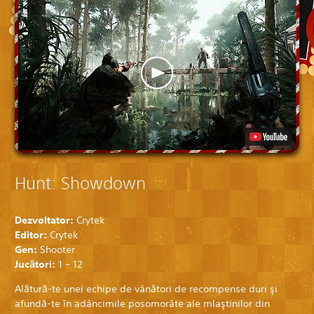
Hunt: Showdown
Dezvoltator:
Crytek
Editor:
Crytek
Gen:
Shooter
Jucători:
1 – 12
Alătură-te unei echipe de vânători de recompense duri şi
afundă-te în adâncimile posomorâte ale mlaştinilor din