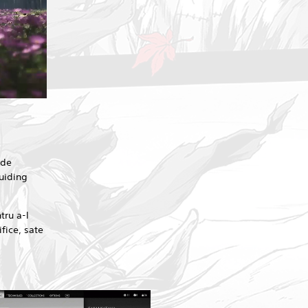
 de
Guiding
tru a-l
fice, sate