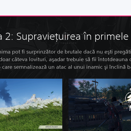
a 2: Supravieţuirea în primele
ima pot fi surprinzător de brutale dacă nu eşti pregăti
 doar câteva lovituri, aşadar trebuie să fii întotdeauna c
io care semnalizează un atac al unui inamic şi înclină 