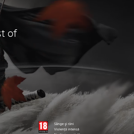
t of
Sânge şi răni
Violenţă intensă