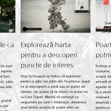
le ca
Explorează harta
Poar
pentru a descoperi
potri
puncte de interes
le aurii
În timp c
e repere
costume, 
Deşi la început va trebui să explorezi
 de fum
scopul de
pentru a găsi noi părţi din Tsushima, după
or, sate,
armură of
ce ai descoperit o zonă sau un punct de
sau alte
aşadar me
interes, vei putea să te întorci în acest loc
la o vest
cu Fast Travel. Merită să vorbeşti cu
moment. C
e piatră
negustorii pe care îi întâlneşti, deoarece
anumită a
u ştii
unul dintre aceştia îţi poate oferi un
pentru a-