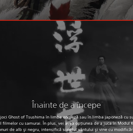
Înainte de a începe
 joci Ghost of Tsushima în limba engleză sau în limba japoneză cu su
ul filmelor cu samurai. În plus, vei avea opţiunea de a juca în Modul
nuri de alb şi negru, intensifică sunetul vântului şi vine cu modificăr