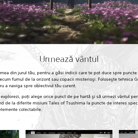
Urmează vântul
umea din jurul tău, pentru a găsi indicii care te pot duce spre puncte
recum fumul de la orizont sau copacii misterioşi. Foloseşte tehnica 
u a naviga spre obiectivul tău curent.
 explorezi, poţi alege orice punct de pe hartă şi să urmezi vântul pen
ind de la diferite misiuni Tales of Tsushima la puncte de interes speci
elemente colectabile.