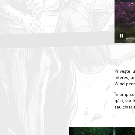
Priveşte l
interes, p
Wind pentr
În timp ce
găsi, vari
sau chiar 