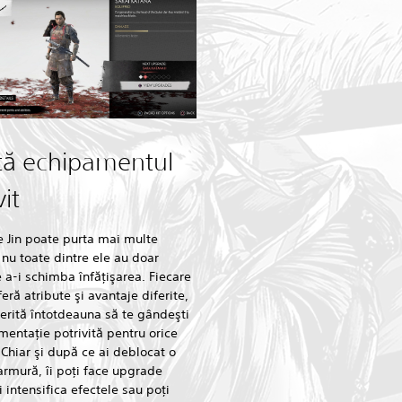
tă echipamentul
vit
e Jin poate purta mai multe
nu toate dintre ele au doar
 a-i schimba înfăţişarea. Fiecare
eră atribute şi avantaje diferite,
rită întotdeauna să te gândeşti
imentaţie potrivită pentru orice
hiar şi după ce ai deblocat o
rmură, îi poţi face upgrade
i intensifica efectele sau poţi