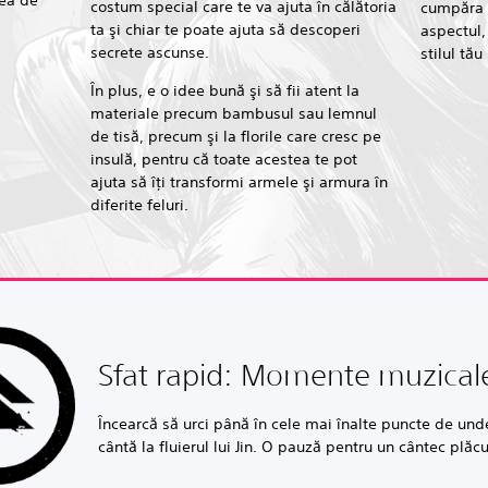
tea de
costum special care te va ajuta în călătoria
cumpăra 
ta şi chiar te poate ajuta să descoperi
aspectul,
secrete ascunse.
stilul tău
În plus, e o idee bună şi să fii atent la
materiale precum bambusul sau lemnul
de tisă, precum şi la florile care cresc pe
insulă, pentru că toate acestea te pot
ajuta să îţi transformi armele şi armura în
diferite feluri.
Sfat rapid: Momente muzical
Încearcă să urci până în cele mai înalte puncte de unde
cântă la fluierul lui Jin. O pauză pentru un cântec plă