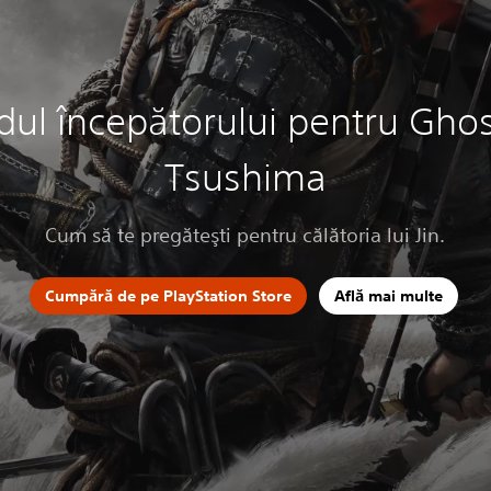
dul începătorului pentru Ghos
Tsushima
Cum să te pregăteşti pentru călătoria lui Jin.
Cumpără de pe PlayStation Store
Află mai multe