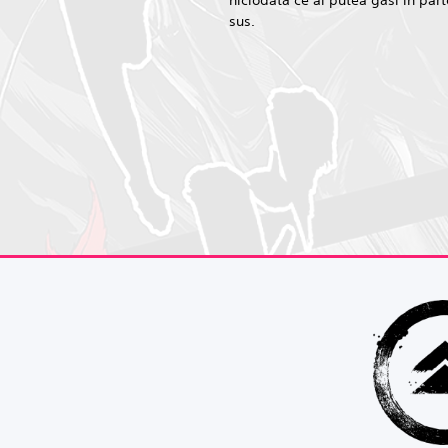
niciodată ce ai putea găsi în par
sus.