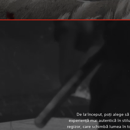
De la început, poţi alege să
experienţă mai autentică în stil
regizor, care schimbă lumea în to