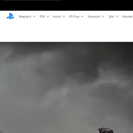
Magazin
PS5
Jocuri
PS Plus
Accesorii
Știri
Asisten