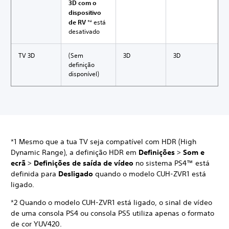
3D com o
dispositivo
de RV
*
está
4
desativado
TV 3D
(Sem
3D
3D
definição
disponível)
*1 Mesmo que a tua TV seja compatível com HDR (High
Dynamic Range), a definição HDR em
Definições
>
Som e
ecrã
>
Definições de saída de vídeo
no sistema PS4™ está
definida para
Desligado
quando o modelo CUH-ZVR1 está
ligado.
*2 Quando o modelo CUH-ZVR1 está ligado, o sinal de vídeo
de uma consola PS4 ou consola PS5 utiliza apenas o formato
de cor YUV420.