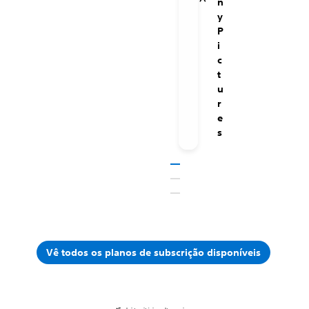
n
y
P
i
c
t
u
r
e
s
Vê todos os planos de subscrição disponíveis