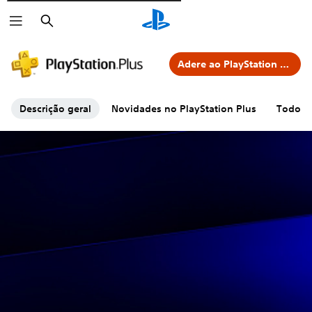
Pesquisar
Adere ao PlayStation Plus
Descrição geral
Novidades no PlayStation Plus
Todos o