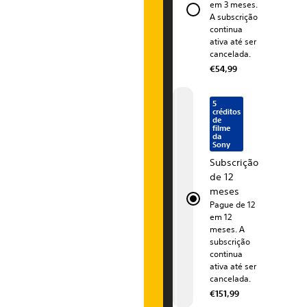
u
em 3 meses.
c
g
c
g
A subscrição
o
o
o
o
s
continua
.
d
.
d
e
e
ativa até ser
P
c
c
cancelada.
l
l
€54,99
á
á
r
s
s
s
s
e
i
i
5
créditos
c
c
de
m
o
o
filme
s
s
da
.
.
Sony
i
Subscrição
u
de 12
meses
m
Pague de 12
em 12
meses. A
D
subscrição
e
continua
s
ativa até ser
f
cancelada.
r
€151,99
u