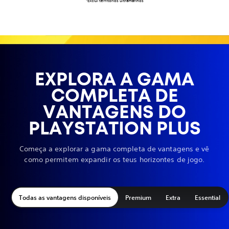
*Exclui territórios ultramarinos
EXPLORA A GAMA
COMPLETA DE
VANTAGENS DO
PLAYSTATION PLUS
Começa a explorar a gama completa de vantagens e vê
como permitem expandir os teus horizontes de jogo.
Todas as vantagens disponíveis
Premium
Extra
Essential