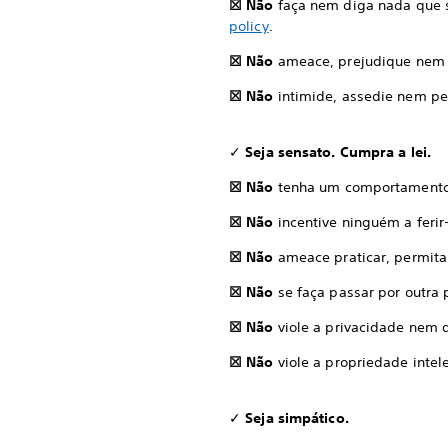
☒ Não
faça nem diga nada que s
policy
.
☒ Não
ameace, prejudique nem a
☒ Não
intimide, assedie nem pe
✓
Seja sensato. Cumpra a lei.
☒ Não
tenha um comportamento 
☒ Não
incentive ninguém a ferir-
☒ Não
ameace praticar, permita
☒ Não
se faça passar por outra 
☒ Não
viole a privacidade nem 
☒ Não
viole a propriedade inte
✓
Seja simpático.