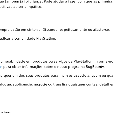
ue também já foi criança. Pode ajudar a fazer com que as primeira
itivas ao ser simpático.
pre estão em sintonia. Discorde respeitosamente ou afaste-se.
udicar a comunidade PlayStation.
vulnerabilidade em produtos ou serviços da PlayStation, informe-no
on
para obter informações sobre o nosso programa BugBounty.
qualquer um dos seus produtos para, nem os associe a, spam ou qua
alugue, sublicencie, negocie ou transfira quaisquer contas, detalhe
o jogo.