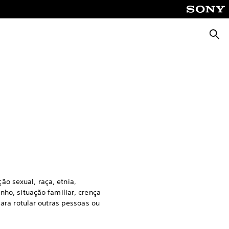
Pesqu
.
o sexual, raça, etnia,
nho, situação familiar, crença
para rotular outras pessoas ou