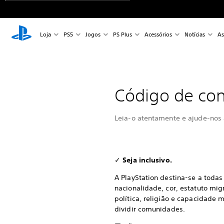
Loja
PS5
Jogos
PS Plus
Acessórios
Notícias
As
Código de co
Leia-o atentamente e ajude-nos 
✓
Seja inclusivo.
A PlayStation destina-se a toda
nacionalidade, cor, estatuto mig
política, religião e capacidade m
dividir comunidades.