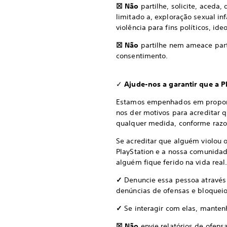
☒ Não
partilhe, solicite, aceda,
limitado a, exploração sexual in
violência para fins políticos, ide
☒ Não
partilhe nem ameace par
consentimento.
✓
Ajude-nos a garantir que a P
Estamos empenhados em proporcio
nos der motivos para acreditar
qualquer medida, conforme razoa
Se acreditar que alguém violou
PlayStation e a nossa comunidad
alguém fique ferido na vida re
✓
Denuncie essa pessoa através 
denúncias de ofensas e bloqueio
✓
Se interagir com elas, manten
☒ Não
envie relatórios de ofen