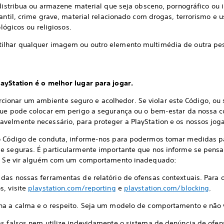
 distribua ou armazene material que seja obsceno, pornográfico ou i
fantil, crime grave, material relacionado com drogas, terrorismo e
ológicos ou religiosos.
tilhar qualquer imagem ou outro elemento multimédia de outra pe
layStation é o melhor lugar para jogar.
nar um ambiente seguro e acolhedor. Se violar este Código, ou s
 que pode colocar em perigo a segurança ou o bem-estar da noss
velmente necessário, para proteger a PlayStation e os nossos jog
 o Código de conduta, informe-nos para podermos tomar medidas p
e seguras. É particularmente importante que nos informe se pensa
al. Se vir alguém com um comportamento inadequado:
das nossas ferramentas de relatório de ofensas contextuais. Para 
s, visite
playstation.com/reporting
e
playstation.com/blocking
.
ha a calma e o respeito. Seja um modelo de comportamento e não v
sas falsos nem utilize indevidamente o sistema de denúncia de ofen