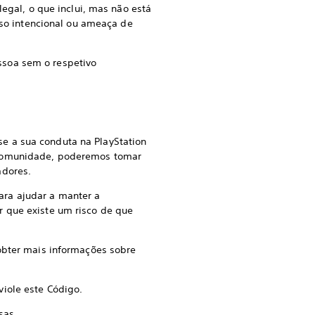
legal, o que inclui, mas não está
 uso intencional ou ameaça de
ssoa sem o respetivo
e a sua conduta na PlayStation
a comunidade, poderemos tomar
adores.
ara ajudar a manter a
r que existe um risco de que
obter mais informações sobre
iole este Código.
sas.