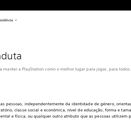
sistência
nduta
a manter a PlayStation como o melhor lugar para jogar, para todos
s as pessoas, independentemente da identidade de género, orientaçã
ratório, classe social e económica, nível de educação, forma e tama
ental e física, ou qualquer outro atributo que as pessoas utilizem 