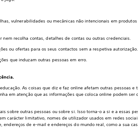
falhas, vulnerabilidades ou mecânicas não intencionais em produtos 
er nem recolha contas, detalhes de contas ou outras credenciais.
s ou ofertas para os seus contactos sem a respetiva autorização
ações que induzam outras pessoas em erro.
cência.
educação. As coisas que diz e faz online afetam outras pessoas e 
Tenha em atenção que as informações que coloca online podem ser d
is sobre outras pessoas ou sobre si. Isso torna-o a si e a essas pe
m carácter limitativo, nomes de utilizador usados em redes sociai
 endereços de e-mail e endereços do mundo real, como a sua casa