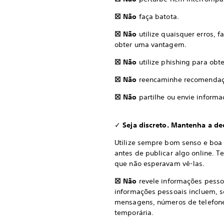
☒ Não
faça batota.
☒ Não
utilize quaisquer erros, 
obter uma vantagem.
☒ Não
utilize phishing para obt
☒ Não
reencaminhe recomendaçõe
☒ Não
partilhe ou envie inform
✓
Seja discreto. Mantenha a de
Utilize sempre bom senso e boa 
antes de publicar algo online. 
que não esperavam vê-las.
☒ Não
revele informações pessoa
informações pessoais incluem, se
mensagens, números de telefone,
temporária.