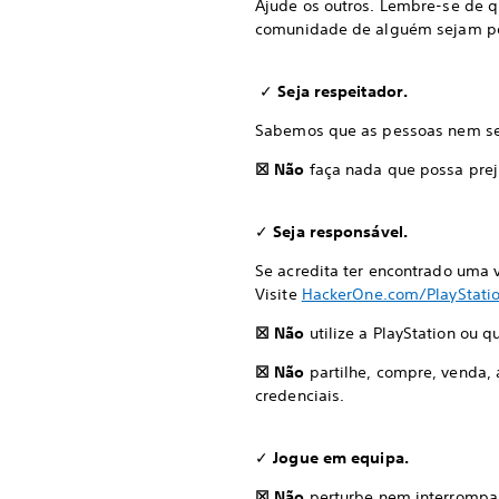
Ajude os outros. Lembre-se de q
comunidade de alguém sejam pos
✓
Seja respeitador.
Sabemos que as pessoas nem sem
☒ Não
faça nada que possa prej
✓
Seja responsável.
Se acredita ter encontrado uma 
Visite
HackerOne.com/PlayStati
☒ Não
utilize a PlayStation ou 
☒ Não
partilhe, compre, venda, 
credenciais.
✓
Jogue em equipa.
☒ Não
perturbe nem interrompa 