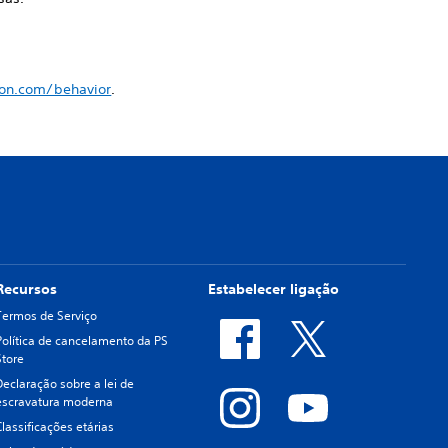
ion.com/behavior
.
Recursos
Estabelecer ligação
Termos de Serviço
Política de cancelamento da PS
Store
Declaração sobre a lei de
escravatura moderna
Classificações etárias