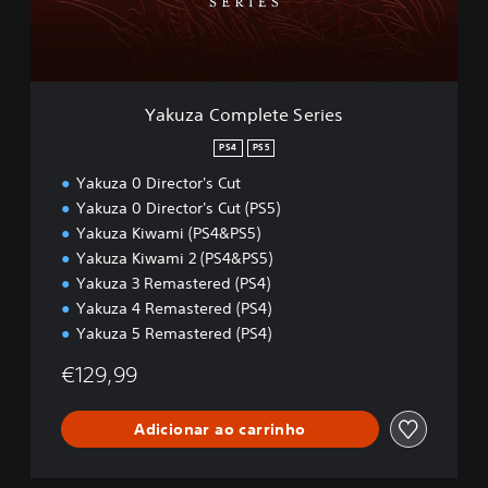
m
p
l
e
t
Yakuza Complete Series
e
S
PS4
PS5
e
Yakuza 0 Director's Cut
r
i
Yakuza 0 Director's Cut (PS5)
e
Yakuza Kiwami (PS4&PS5)
s
Yakuza Kiwami 2 (PS4&PS5)
Yakuza 3 Remastered (PS4)
Yakuza 4 Remastered (PS4)
Yakuza 5 Remastered (PS4)
€129,99
Adicionar ao carrinho