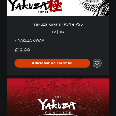
w
a
m
i
P
Yakuza Kiwami PS4 e PS5
S
4
PS4
PS5
e
YAKUZA KIWAMI
P
S
€19,99
5
Adicionar ao carrinho
Y
a
k
u
z
a
C
o