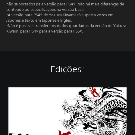
não suportados pela versão para PS4®. Não há mais diferenças de
conteúdo ou especificações na versão base.
*A versão para PS4® de Yakuza Kiwami só suporta vozes em
Japonês e texto em Japonês e Inglês.
*Não é possível transferir os dados guardados da versão de Yakuza
Kiwami para PS4® para a versão para PS5®.
Edições:
Y
a
k
u
z
a
K
i