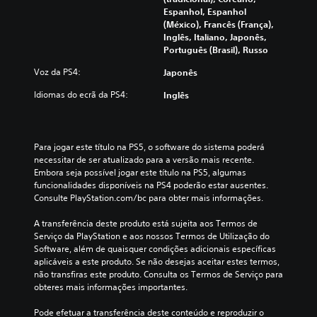
u
S
o
Espanhol, Espanhol
i
ã
s
(México), Francês (França),
l
o
d
Inglês, Italiano, Japonês,
e
f
o
Português (Brasil), Russo
g
o
j
e
r
Voz da PS4:
o
Japonês
n
n
g
d
Idiomas do ecrã da PS4:
e
Inglês
o
a
c
e
s
i
m
d
d
q
e
a
Para jogar este título na PS5, o software do sistema poderá 
u
t
s
necessitar de ser atualizado para a versão mais recente. 
a
r
a
Embora seja possível jogar este título na PS5, algumas 
l
a
l
funcionalidades disponíveis na PS4 poderão estar ausentes. 
q
d
g
Consulte PlayStation.com/bc para obter mais informações.
u
u
u
e
ç
m
A transferência deste produto está sujeita aos Termos de 
r
ã
a
Serviço da PlayStation e aos nossos Termos de Utilização do 
a
o
s
Software, além de quaisquer condições adicionais específicas 
l
p
o
aplicáveis a este produto. Se não desejas aceitar estes termos, 
t
a
p
não transfiras este produto. Consulta os Termos de Serviço para 
u
r
ç
obteres mais informações importantes.
r
a
õ
a
a
e
Pode efetuar a transferência deste conteúdo e reproduzir o 
.