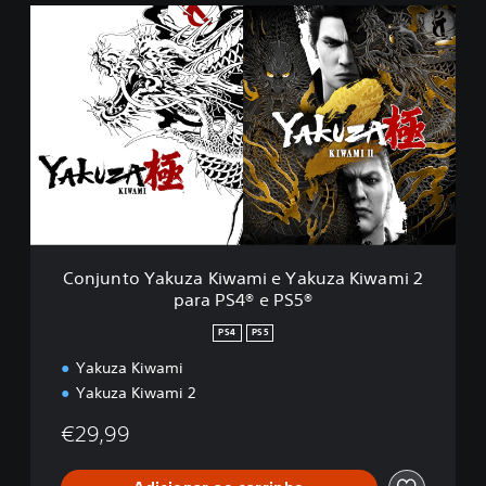
C
o
n
j
u
n
t
o
Y
a
k
u
z
Conjunto Yakuza Kiwami e Yakuza Kiwami 2
a
para PS4® e PS5®
K
i
PS4
PS5
w
a
Yakuza Kiwami
m
Yakuza Kiwami 2
i
e
€29,99
Y
a