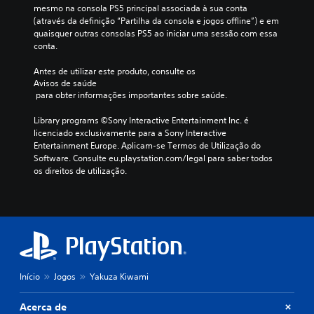
h
s
mesmo na consola PS5 principal associada à sua conta 
i
p
(através da definição “Partilha da consola e jogos offline”) e em 
L
s
a
quaisquer outras consolas PS5 ao iniciar uma sessão com essa 
t
e
r
conta.
ó
a
m
r
i
Antes de utilizar este produto, consulte os 
b
i
n
Avisos de saúde
r
a
 para obter informações importantes sobre saúde.
v
e
p
e
t
r
Library programs ©Sony Interactive Entertainment Inc. é 
r
e
i
licenciado exclusivamente para a Sony Interactive 
t
s
n
Entertainment Europe. Aplicam-se Termos de Utilização do 
e
d
c
Software. Consulte eu.playstation.com/legal para saber todos 
r
i
e
os direitos de utilização.
o
p
s
t
a
m
u
l
a
t
e
n
o
a
í
r
s
p
i
p
u
a
e
l
Início
Jogos
Yakuza Kiwami
i
r
o
s
s
s
Acerca de
o
.