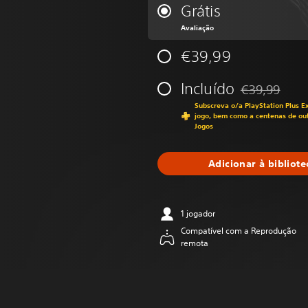
Grátis
Avaliação
€39,99
Incluído
€39,99
Com desconto e
Subscreva o/a PlayStation Plus Ex
jogo, bem como a centenas de out
Jogos
Adicionar à bibliote
1 jogador
Compatível com a Reprodução
remota