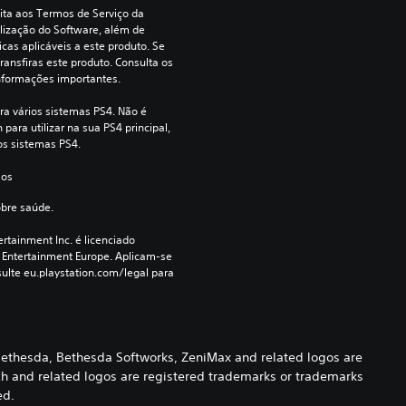
ita aos Termos de Serviço da 
lização do Software, além de 
cas aplicáveis a este produto. Se 
ransfiras este produto. Consulta os 
nformações importantes.
ra vários sistemas PS4. Não é 
para utilizar na sua PS4 principal, 
os sistemas PS4.
 os 
obre saúde.
rtainment Inc. é licenciado 
 Entertainment Europe. Aplicam-se 
ulte eu.playstation.com/legal para 
ethesda, Bethesda Softworks, ZeniMax and related logos are
ech and related logos are registered trademarks or trademarks
ed.