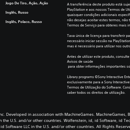
Jogo De Tiro, Ação, Ação
A transferência deste produto está suje
PlayStation e aos nossos Termos de Uti
Inglês, Russo
quaisquer condições adicionais específi
não desejas aceitar estes termos, não t
Inglês, Polaco, Russo
Termos de Serviço para obteres mais i
Taxa única de licença para transferir pa
necessário iniciar sessão na PlayStation 
mas é necessário para utilizar nos outr
Antes de utilizar este produto, consulte
Avisos de saúde
 para obter informações importantes s
Library programs ©Sony Interactive Ente
exclusivamente para a Sony Interactive
Termos de Utilização do Software. Cons
saber todos os direitos de utilização.
nc. Developed in association with MachineGames. MachineGames, B
 the U.S. and/or other countries. Wolfenstein, id, id Software, id T
 id Software LLC in the U.S. and/or other countries. All Rights Reserv