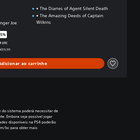
• The Diaries of Agent Silent Death
• The Amazing Deeds of Captain
Wilkins
inger Joe
85%
elação ao preço original de €59,99
M UTC
 €59,99
Adicionar ao carrinho
re do sistema poderá necessitar de 
te. Embora seja possível jogar 
dades disponíveis na PS4 poderão 
om/bc para obter mais 