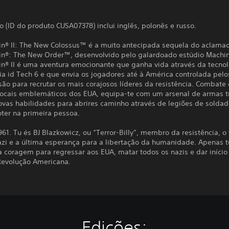
o (ID do produto CUSA07378) inclui inglês, polonês e russo.
in® II: The New Colossus™ é a muito antecipada sequela do aclama
in®: The New Order™, desenvolvido pelo galardoado estúdio Mach
in® II é uma aventura emocionante que ganha vida através da tecnol
ia id Tech 6 e que envia os jogadores até à América controlada pelo
o para recrutar os mais corajosos líderes da resistência. Combate 
locais emblemáticos dos EUA, equipa-te com um arsenal de armas 
novas habilidades para abrires caminho através de legiões de soldad
oter na primeira pessoa.
61. Tu és BJ Blazkowicz, ou “Terror-Billy”, membro da resistência, o
azi e a última esperança para a libertação da humanidade. Apenas t
a coragem para regressar aos EUA, matar todos os nazis e dar início
evolução Americana.
Edições: