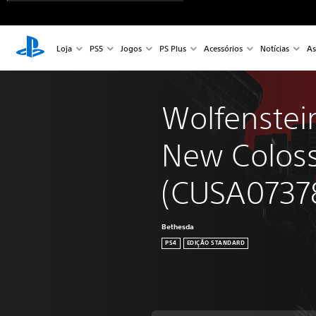
Loja
PS5
Jogos
PS Plus
Acessórios
Notícias
As
Wolfenstein
New Colos
(CUSA0737
Bethesda
PS4
EDIÇÃO STANDARD