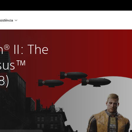
sistência
® II: The 
sus™ 
8)