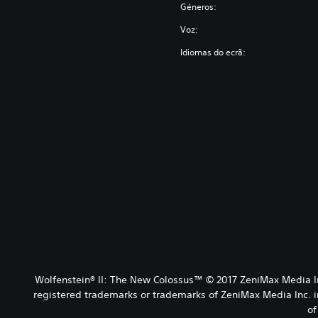
Géneros:
Voz:
Idiomas do ecrã:
Wolfenstein® II: The New Colossus™ © 2017 ZeniMax Media I
registered trademarks or trademarks of ZeniMax Media Inc. in
of