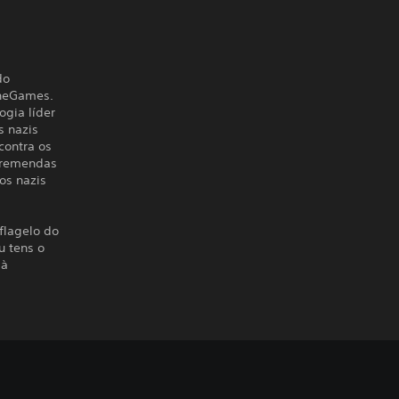
do
ineGames.
ogia líder
s nazis
contra os
tremendas
os nazis
 flagelo do
u tens o
 à