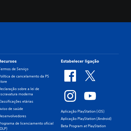
Recursos
Estabelecer ligação
Termos de Serviço
Política de cancelamento da PS
Store
Declaração sobre a lei de
escravatura moderna
Classificações etárias
Aviso de saúde
Aplicação PlayStation (iOS)
Desenvolvedores
Aplicação PlayStation (Android)
Programa de licenciamento oficial
Beta Program at PlayStation
(OLP)