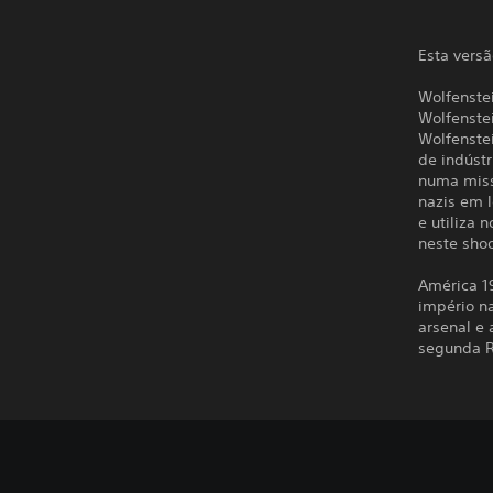
Esta versã
Wolfenste
Wolfenste
Wolfenste
de indústr
numa missã
nazis em 
e utiliza 
neste sho
América 19
império n
arsenal e 
segunda R