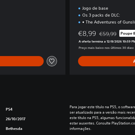
Jogo de base
Os 3 packs de DLC:
• The Adventures of Gunsl
€8,99
€59,99
Poupe 
Com desconto em r
A oferta termina a 12/8/2026 10:59 P
Preço mais baixo nos últimos 30 dias:
Para jogar este título na PS5, o softwa
PS4
ser atualizado para a versão mais recen
este título na PS5, algumas funcionali
26/10/2017
estar ausentes. Consulte PlayStation.c
Bethesda
informações.