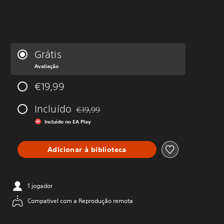
Grátis
Avaliação
€19,99
Incluído
€19,99
Com desconto em relação ao preço original 
Incluído no EA Play
Adicionar à biblioteca
1 jogador
Compatível com a Reprodução remota