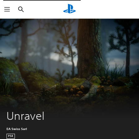
Pesquisar
Unravel
EA Swiss Sarl
PS4