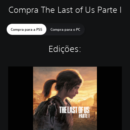
Compra The Last of Us Parte I
Compra para a PS5
Compra para o PC
Edições:
E
d
i
ç
ã
o
S
t
a
n
d
a