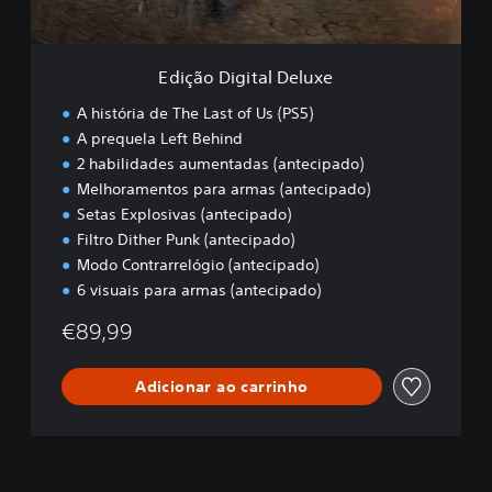
i
t
a
l
Edição Digital Deluxe
D
e
A história de The Last of Us (PS5)
l
A prequela Left Behind
u
2 habilidades aumentadas (antecipado)
x
e
Melhoramentos para armas (antecipado)
Setas Explosivas (antecipado)
Filtro Dither Punk (antecipado)
Modo Contrarrelógio (antecipado)
6 visuais para armas (antecipado)
€89,99
Adicionar ao carrinho