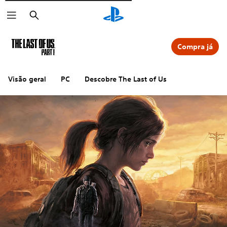
Pesquisar
Compra já
Visão geral
PC
Descobre The Last of Us