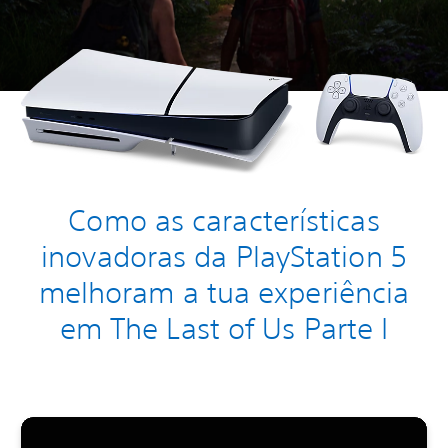
Como as características
inovadoras da PlayStation 5
melhoram a tua experiência
em The Last of Us Parte I