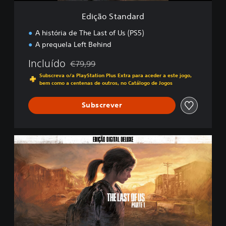
r
Edição Standard
d
A história de The Last of Us (PS5)
A prequela Left Behind
Incluído
€79,99
Com desconto em relação ao preço original de
Subscreva o/a PlayStation Plus Extra para aceder a este jogo,
bem como a centenas de outros, no Catálogo de Jogos
Subscrever
E
d
i
ç
ã
o
D
i
g