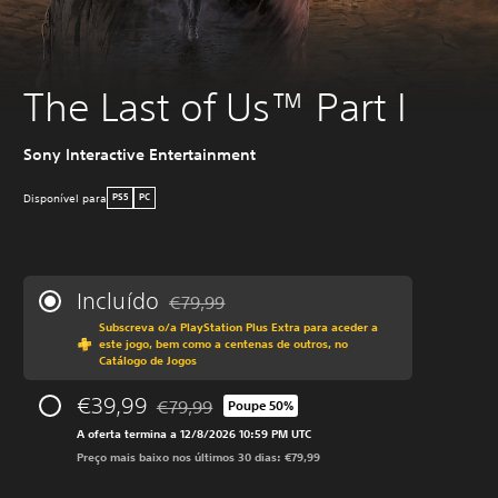
The Last of Us™ Part I
Sony Interactive Entertainment
Disponível para
PS5
PC
Incluído
€79,99
Com desconto em relação ao preço original 
Subscreva o/a PlayStation Plus Extra para aceder a
este jogo, bem como a centenas de outros, no
Catálogo de Jogos
€39,99
€79,99
Poupe 50%
Com desconto em relação ao preço original de
A oferta termina a 12/8/2026 10:59 PM UTC
Preço mais baixo nos últimos 30 dias: €79,99