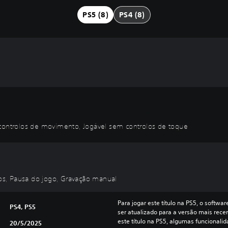
PS5 (8)
PS4 (8)
ontrolos de movimento, Jogável sem controlos de toque
olos, Pausa do jogo, Gravação manual
Para jogar este título na PS5, o softwa
PS4, PS5
ser atualizado para a versão mais recen
este título na PS5, algumas funcionali
20/5/2025