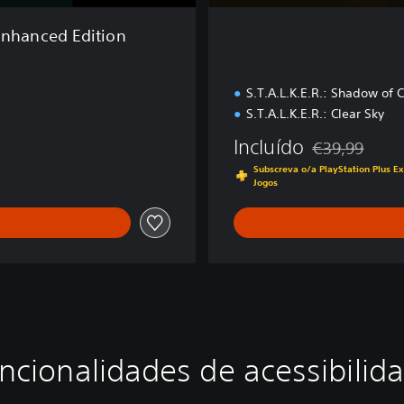
 Enhanсed Edition
S.T.A.L.K.E.R.: Shadow of 
S.T.A.L.K.E.R.: Clear Sky
Incluído
€39,99
Com desconto e
Subscreva o/a PlayStation Plus Ex
Jogos
ncionalidades de acessibilid