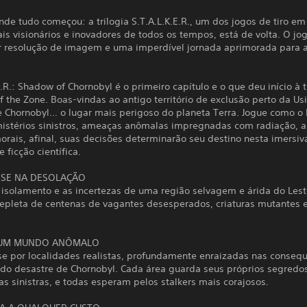
nde tudo começou: a trilogia S.T.A.L.K.E.R., um dos jogos de tiro em
s visionários e inovadores de todos os tempos, está de volta. O jog
 resolução de imagem e uma imperdível jornada aprimorada para 
E.R.: Shadow of Chornobyl é o primeiro capítulo e o que deu início à t
 the Zone. Boas-vindas ao antigo território de exclusão perto da Us
e Chornobyl… o lugar mais perigoso do planeta Terra. Jogue como o
mistérios sinistros, ameaças anômalas impregnadas com radiação, 
rais, afinal, suas decisões determinarão seu destino nesta imersiv
 ficção científica.
SE NA DESOLAÇÃO
o isolamento e as incertezas de uma região selvagem e árida do Les
repleta de centenas de vagantes desesperados, criaturas mutantes 
 UM MUNDO ANÔMALO
se por localidades realistas, profundamente enraizadas nas conseq
do desastre de Chornobyl. Cada área guarda seus próprios segredo
s sinistras, e todas esperam pelos stalkers mais corajosos.