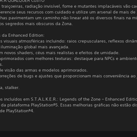
A A QUALQUER CUSTO
traiçoeiras, radiação invisível, fome e mutantes implacáveis vão ca
Gerencie seus recursos com cuidado e utilize um arsenal de mais de
lhas pavimentam um caminho não linear até os diversos finais na m
 os segredos mais obscuros da Zona.
 da Enhanced Edition:
s visuais atmosféricas incluindo: raios crepusculares, reflexos dinâ
e iluminação global mais avançada.
m novos shaders, céus mais realistas e efeitos de umidade.
 aprimorados com melhores texturas: destaque para NPCs e ambient
s.
e visão das armas e modelos aprimorados.
correções de bugs e ajustes que proporcionam mais conveniência ao 
, stalker.
s incluídos em S.T.A.L.K.E.R.: Legends of the Zone – Enhanced Editi
 da plataforma PlayStation®5. Essas melhorias gráficas não estão di
de PlayStation®4.