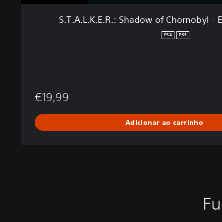
h
a
S.T.A.L.K.E.R.: Shadow of Chornobyl -
d
o
PS4
PS5
w
o
f
C
h
€19,99
o
r
n
Adicionar ao carrinho
o
b
y
l
-
E
n
Fu
h
L
R
D
a
e
e
i
n