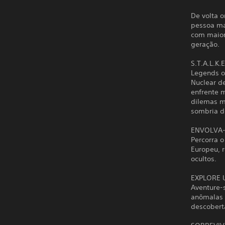
De volta o
pessoa mai
com maior
geração.
S.T.A.L.K.
Legends of
Nuclear d
enfrente 
dilemas mo
sombria de
ENVOLVA-
Percorra 
Europeu, 
ocultos.
EXPLORE
Aventure-
anômalas 
descoberta