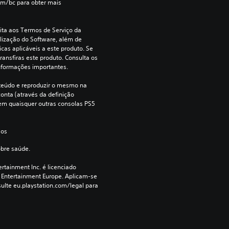
om/bc para obter mais 
ita aos Termos de Serviço da 
lização do Software, além de 
cas aplicáveis a este produto. Se 
ransfiras este produto. Consulta os 
nformações importantes.
teúdo e reproduzir o mesmo na 
onta (através da definição 
e em quaisquer outras consolas PS5 
 os 
obre saúde.
rtainment Inc. é licenciado 
 Entertainment Europe. Aplicam-se 
ulte eu.playstation.com/legal para 