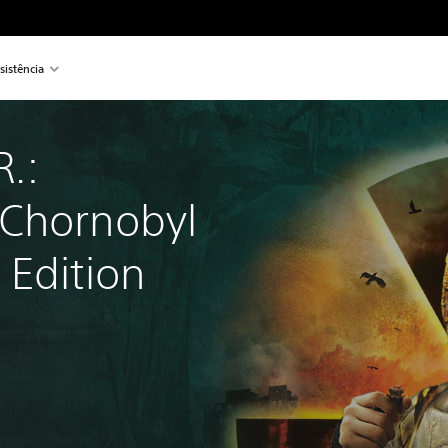
sistência
R.: 
Chornobyl 
 Edition