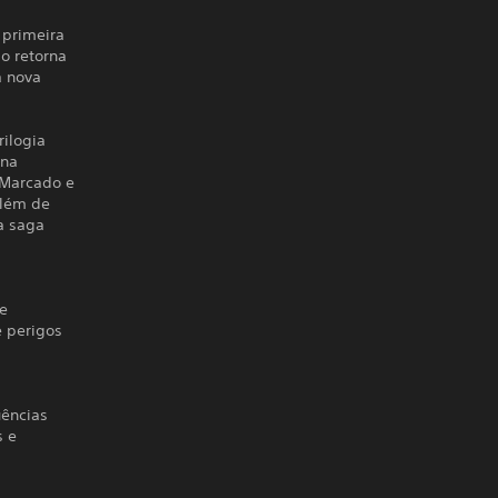
 primeira
o retorna
a nova
rilogia
ina
 Marcado e
além de
a saga
te
e perigos
uências
s e