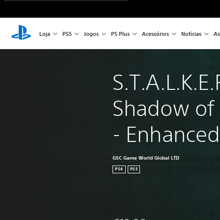
Loja
PS5
Jogos
PS Plus
Acessórios
Notícias
As
S.T.A.L.K.E.
Shadow of 
- Enhanсed
GSC Game World Global LTD
PS4
PS5