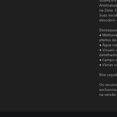
SOBREVIV
Anomalias 
na Zona. 
Suas esco
descobrir
Destaques
● Melhoria
efeitos d
● Água co
● Visuais
detalhado
● Campo d
● Várias 
Boa caçada
Os recurso
exclusivos
na versão 