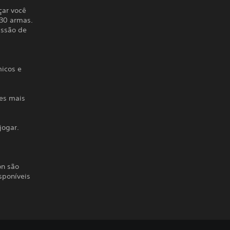
çar você
 30 armas.
issão de
micos e
es mais
jogar.
on são
sponíveis