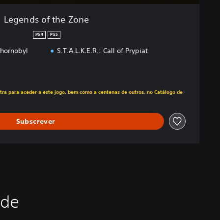
Legends of the Zone
PS4
PS5
Chornobyl
S.T.A.L.K.E.R.: Call of Prypiat
m relação ao preço original de €39,99
tra para aceder a este jogo, bem como a centenas de outros, no Catálogo de
Subscrever
ade