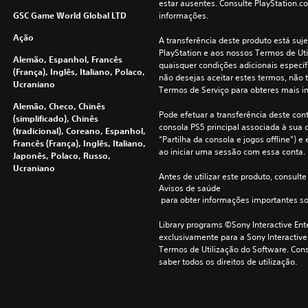
estar ausentes. Consulte PlayStation.c
GSC Game World Global LTD
informações.
Ação
A transferência deste produto está suje
PlayStation e aos nossos Termos de Uti
Alemão, Espanhol, Francês
quaisquer condições adicionais específi
(França), Inglês, Italiano, Polaco,
não desejas aceitar estes termos, não t
Ucraniano
Termos de Serviço para obteres mais i
Alemão, Checo, Chinês
Pode efetuar a transferência deste con
(simplificado), Chinês
consola PS5 principal associada à sua c
(tradicional), Coreano, Espanhol,
“Partilha da consola e jogos offline”) 
Francês (França), Inglês, Italiano,
ao iniciar uma sessão com essa conta.
Japonês, Polaco, Russo,
Ucraniano
Antes de utilizar este produto, consulte
Avisos de saúde
 para obter informações importantes s
Library programs ©Sony Interactive Ente
exclusivamente para a Sony Interactive
Termos de Utilização do Software. Cons
saber todos os direitos de utilização.