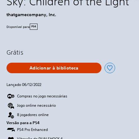
Sky: Children of the Light
thatgamecompany, Inc.
Disponível para
PS4
Grátis
Adicionar à biblioteca
Lançado 06/12/2022
Compras no jogo necessárias
Jogo online necessário
8 jogadores online
Versão para a PS4
PS4 Pro Enhanced
Vibração do DUALSHOCK 4