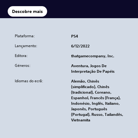
Descobre mais
Plataforma:
PS4
Lançamento:
6/12/2022
Editora:
thatgamecompany, Inc.
Géneros:
Aventura, Jogos De
Interpretação De Papéis
Idiomas do ecrã:
Alemão, Chinês
(simplificado), Chinês
(tradicional), Coreano,
Espanhol, Francês (França),
Indonésio, Inglês, Italiano,
Japonês, Português
(Portugal), Russo, Tailandês,
Vietnamita