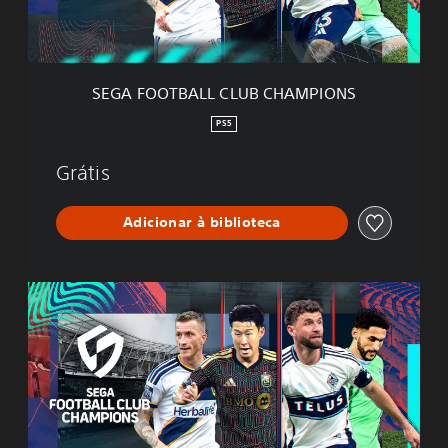
B
A
L
L
C
SEGA FOOTBALL CLUB CHAMPIONS
L
U
PS5
B
C
Grátis
H
A
M
Adicionar à biblioteca
P
I
O
N
S
S
E
G
A
F
O
O
T
B