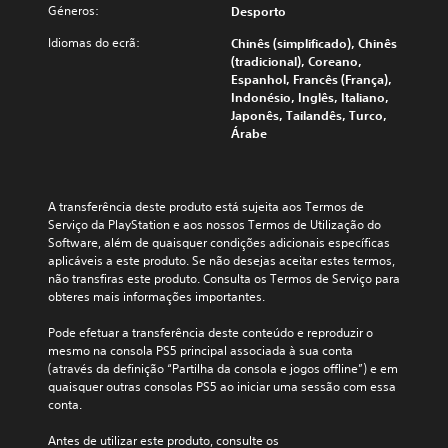
Géneros:
Desporto
Idiomas do ecrã:
Chinês (simplificado), Chinês
(tradicional), Coreano,
Espanhol, Francês (França),
Indonésio, Inglês, Italiano,
Japonês, Tailandês, Turco,
Árabe
A transferência deste produto está sujeita aos Termos de 
Serviço da PlayStation e aos nossos Termos de Utilização do 
Software, além de quaisquer condições adicionais específicas 
aplicáveis a este produto. Se não desejas aceitar estes termos, 
não transfiras este produto. Consulta os Termos de Serviço para 
obteres mais informações importantes.
Pode efetuar a transferência deste conteúdo e reproduzir o 
mesmo na consola PS5 principal associada à sua conta 
(através da definição “Partilha da consola e jogos offline”) e em 
quaisquer outras consolas PS5 ao iniciar uma sessão com essa 
conta.
Antes de utilizar este produto, consulte os 