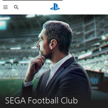
Pesquisar
SEGA Football Club