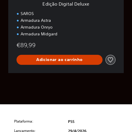
Edição Digital Deluxe
D
e
SAROS
l
Armadura Astra
u
Armadura Onryo
x
e
Armadura Midgard
€89,99
Adicionar ao carrinho
Plataforma:
PS5
Lançamento:
29/4/2026