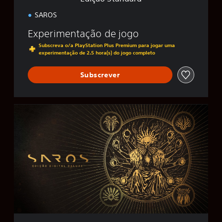
d
SAROS
Experimentação de jogo
Subscreva o/a PlayStation Plus Premium para jogar uma
experimentação de 2.5 hora(s) do jogo completo
Subscrever
E
d
i
ç
ã
o
D
i
g
i
t
a
l