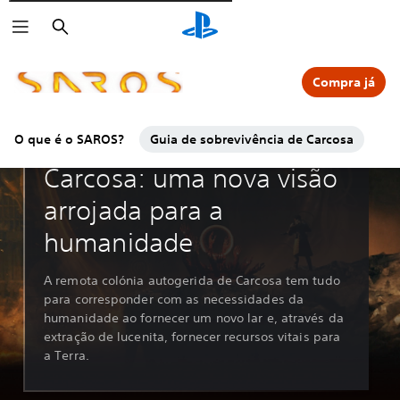
Pesquisar
Compra já
O que é o SAROS?
Guia de sobrevivência de Carcosa
Transmissão oficial da Soltari
Carcosa: uma nova visão
arrojada para a
humanidade
A remota colónia autogerida de Carcosa tem tudo
para corresponder com as necessidades da
humanidade ao fornecer um novo lar e, através da
extração de lucenita, fornecer recursos vitais para
a Terra.