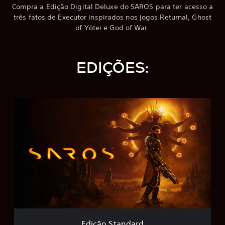
Compra a Edição Digital Deluxe do SAROS para ter acesso a
três fatos de Executor inspirados nos jogos Returnal, Ghost
of Yōtei e God of War.
EDIÇÕES:
E
d
i
ç
ã
o
S
t
a
n
d
a
r
Edição Standard