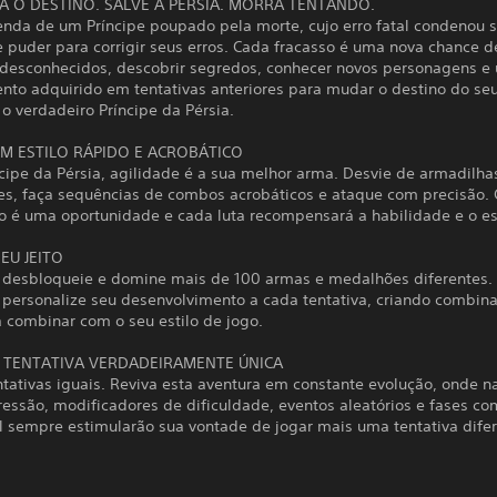
A O DESTINO. SALVE A PÉRSIA. MORRA TENTANDO.
lenda de um Príncipe poupado pela morte, cujo erro fatal condenou 
 puder para corrigir seus erros. Cada fracasso é uma nova chance d
desconhecidos, descobrir segredos, conhecer novos personagens e 
nto adquirido em tentativas anteriores para mudar o destino do se
 o verdadeiro Príncipe da Pérsia.
M ESTILO RÁPIDO E ACROBÁTICO
ipe da Pérsia, agilidade é a sua melhor arma. Desvie de armadilhas
es, faça sequências de combos acrobáticos e ataque com precisão.
 é uma oportunidade e cada luta recompensará a habilidade e o est
EU JEITO
 desbloqueie e domine mais de 100 armas e medalhões diferentes.
 personalize seu desenvolvimento a cada tentativa, criando combin
a combinar com o seu estilo de jogo.
 TENTATIVA VERDADEIRAMENTE ÚNICA
tativas iguais. Reviva esta aventura em constante evolução, onde n
essão, modificadores de dificuldade, eventos aleatórios e fases c
l sempre estimularão sua vontade de jogar mais uma tentativa difer