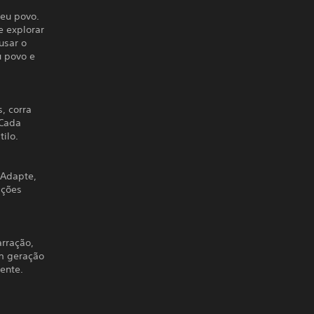
seu povo.
e explorar
usar o
u povo e
, corra
 Cada
ilo.
 Adapte,
ações
arração,
om geração
ente.