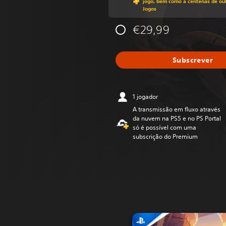
jogo, bem como a centenas de out
Jogos
€29,99
Subscrever
1 jogador
A transmissão em fluxo através
da nuvem na PS5 e no PS Portal
só é possível com uma
subscrição do Premium