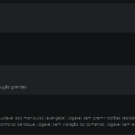
dução grandes
stável dos manípulos (avançada), Jogável sem premir botões rapid
ntrolos de toque, Jogável sem vibração do comando, Jogável sem efe