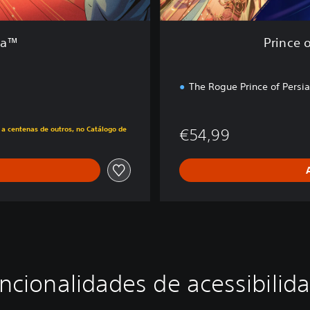
-
C
o
sia™
Prince 
n
j
u
The Rogue Prince of Persi
n
t
 de €29,99
o
 a centenas de outros, no Catálogo de
€54,99
N
o
v
a
E
r
a
ncionalidades de acessibilid