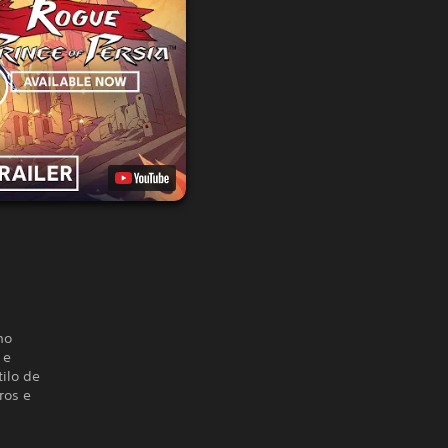
mo
 e
ilo de
ros e