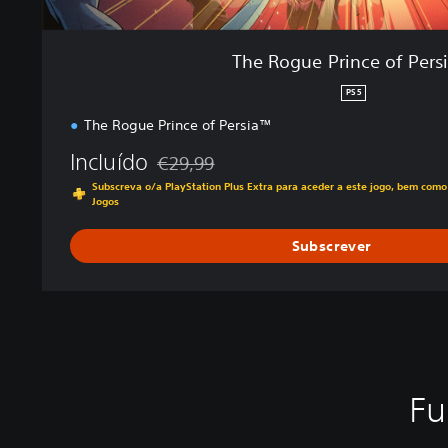
f
P
e
The Rogue Prince of Per
r
s
PS5
i
The Rogue Prince of Persia™
a
™
Incluído
€29,99
Com desconto em relação ao preço original
Subscreva o/a PlayStation Plus Extra para aceder a este jogo, bem como
Jogos
Subscrever
Fu
T
C
L
R
L
e
o
e
e
e