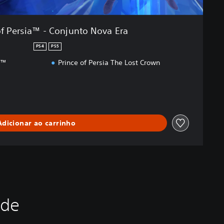
of Persia™ - Conjunto Nova Era
PS4
PS5
a™
Prince of Persia The Lost Crown
Adicionar ao carrinho
ade