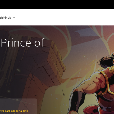
sistência
Prince of 
m relação ao preço original de €29,99
tra para aceder a este