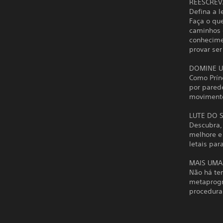
REESCREV
Defina a 
Faça o que
caminhos 
conhecime
provar ser
DOMINE U
Como Prínc
por pared
movimento
LUTE DO S
Descubra,
melhore e
letais par
MAIS UMA
Não há ten
metaprogr
procedura