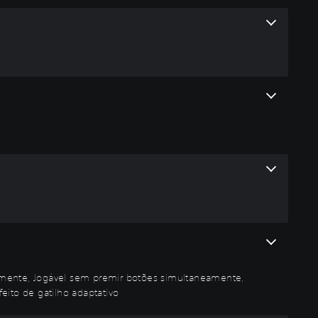
amente, Jogável sem premir botões simultaneamente,
ito de gatilho adaptativo