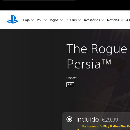
Loja
PS5
Jogos
PS Plus
Acessórios
Notícias
As
The Rogue 
Persia™
Ubisoft
PS5
Incluído
€29,99
Com desconto e
Subscreva o/a PlayStation Plus Ex