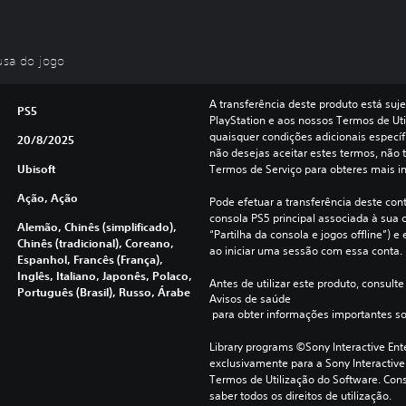
usa do jogo
A transferência deste produto está suje
PS5
PlayStation e aos nossos Termos de Uti
quaisquer condições adicionais específi
20/8/2025
não desejas aceitar estes termos, não t
Ubisoft
Termos de Serviço para obteres mais i
Ação, Ação
Pode efetuar a transferência deste con
consola PS5 principal associada à sua c
Alemão, Chinês (simplificado),
“Partilha da consola e jogos offline”) 
Chinês (tradicional), Coreano,
ao iniciar uma sessão com essa conta.
Espanhol, Francês (França),
Inglês, Italiano, Japonês, Polaco,
Antes de utilizar este produto, consulte
Português (Brasil), Russo, Árabe
Avisos de saúde
 para obter informações importantes s
Library programs ©Sony Interactive Ente
exclusivamente para a Sony Interactive
Termos de Utilização do Software. Cons
saber todos os direitos de utilização.