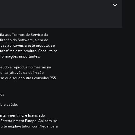
ita aos Termos de Serviço da 
lização do Software, além de 
cas aplicáveis a este produto. Se 
ransfiras este produto. Consulta os 
nformações importantes.
teúdo e reproduzir o mesmo na 
onta (através da definição 
e em quaisquer outras consolas PS5 
 os 
obre saúde.
rtainment Inc. é licenciado 
 Entertainment Europe. Aplicam-se 
ulte eu.playstation.com/legal para 