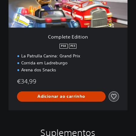
e
E
d
i
t
i
Complete Edition
o
n
PS4
PS5
La Patrulla Canina: Grand Prix
Corrida em Ladreburgo
Arena dos Snacks
€34,99
Adicionar ao carrinho
Suplementos