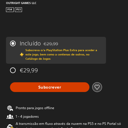
OUTRIGHT GAMES LLC
PS4
PS5
Incluído
€29,99
Com desconto em relação ao preço original 
Subscreva o/a PlayStation Plus Extra para aceder a
este jogo, bem como a centenas de outros, no
Catálogo de Jogos
€29,99
Subscrever
Pronto para jogos offline
1 - 4 jogadores
A transmissão em fluxo através da nuvem na PS5 e no PS Portal só