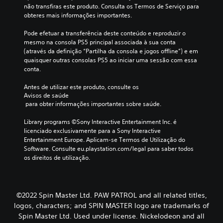
não transfiras este produto. Consulta os Termos de Serviço para 
g
obteres mais informações importantes.
a
r
Pode efetuar a transferência deste conteúdo e reproduzir o 
a
mesmo na consola PS5 principal associada à sua conta 
t
(através da definição “Partilha da consola e jogos offline”) e em 
r
quaisquer outras consolas PS5 ao iniciar uma sessão com essa 
a
conta.
v
é
Antes de utilizar este produto, consulte os 
s
Avisos de saúde
d
 para obter informações importantes sobre saúde.
o
s
Library programs ©Sony Interactive Entertainment Inc. é 
m
licenciado exclusivamente para a Sony Interactive 
e
Entertainment Europe. Aplicam-se Termos de Utilização do 
n
Software. Consulte eu.playstation.com/legal para saber todos 
u
os direitos de utilização.
s
s
e
m
©2022 Spin Master Ltd. PAW PATROL and all related titles,
m
logos, characters; and SPIN MASTER logo are trademarks of
a
n
Spin Master Ltd. Used under license. Nickelodeon and all