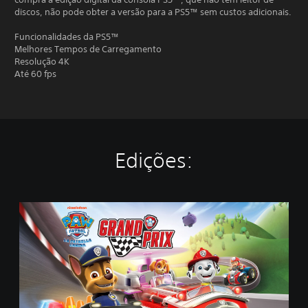
discos, não pode obter a versão para a PS5™ sem custos adicionais.
Funcionalidades da PS5™
Melhores Tempos de Carregamento
Resolução 4K
Até 60 fps
Edições:
L
a
P
a
t
r
u
l