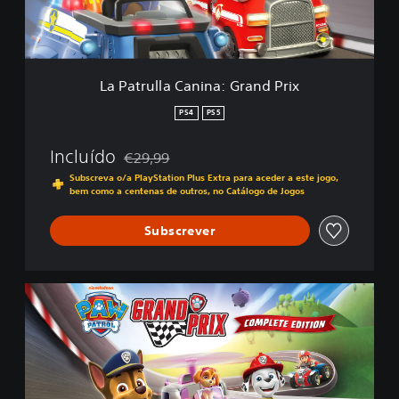
l
a
C
a
n
La Patrulla Canina: Grand Prix
i
n
PS4
PS5
a
:
Incluído
€29,99
G
Com desconto em relação ao preço original de
r
Subscreva o/a PlayStation Plus Extra para aceder a este jogo,
bem como a centenas de outros, no Catálogo de Jogos
a
n
d
Subscrever
P
r
i
C
x
o
m
p
l
e
t