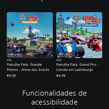
PS5
PS4
PS5
PS4
NÍVEL
NÍVEL
Patrulha Pata: Grande
Patrulha Pata: Grand Prix -
Prémio - Arena dos Snacks
Corrida em Ladreburgo
€4,99
€4,99
Funcionalidades de
J
o
acessibilidade
g
á