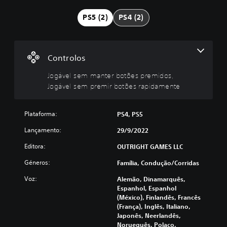
v
e
PS5 (2)
PS4 (2)
l
s
e
m
Controlos
m
Jogável sem manter botões premidos,
a
Jogável sem premir botões rapidamente
n
t
e
Plataforma:
PS4, PS5
r
b
Lançamento:
29/9/2022
o
Editora:
OUTRIGHT GAMES LLC
t
õ
Géneros:
Família, Condução/corridas
e
s
Voz:
Alemão, Dinamarquês,
p
Espanhol, Espanhol
(México), Finlandês, Francês
r
(França), Inglês, Italiano,
e
Japonês, Neerlandês,
m
Norueguês, Polaco,