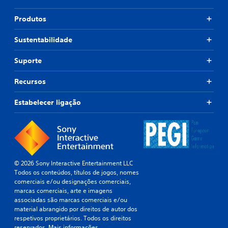
e
l
Produtos
s
e
Sustentabilidade
m
p
Suporte
r
e
Recursos
m
i
Estabelecer ligação
r
b
o
t
õ
e
© 2026 Sony Interactive Entertainment LLC
s
Todos os conteúdos, títulos de jogos, nomes
r
comerciais e/ou designações comerciais,
a
marcas comerciais, arte e imagens
p
associadas são marcas comerciais e/ou
i
material abrangido por direitos de autor dos
d
respetivos proprietários. Todos os direitos
a
reservados.
Mais informações