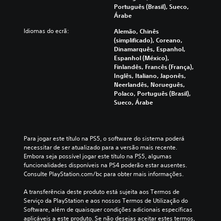
i
Português (Brasil), Sueco,
d
Árabe
o
s
Idiomas do ecrã:
Alemão, Chinês
(simplificado), Coreano,
P
Dinamarquês, Espanhol,
o
Espanhol (México),
d
Finlandês, Francês (França),
e
Inglês, Italiano, Japonês,
j
Neerlandês, Norueguês,
o
Polaco, Português (Brasil),
g
Sueco, Árabe
a
r
o
t
Para jogar este título na PS5, o software do sistema poderá 
í
necessitar de ser atualizado para a versão mais recente. 
t
Embora seja possível jogar este título na PS5, algumas 
u
funcionalidades disponíveis na PS4 poderão estar ausentes. 
l
Consulte PlayStation.com/bc para obter mais informações.
o
e
A transferência deste produto está sujeita aos Termos de 
n
Serviço da PlayStation e aos nossos Termos de Utilização do 
a
Software, além de quaisquer condições adicionais específicas 
v
aplicáveis a este produto. Se não desejas aceitar estes termos, 
e