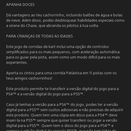
APANHA DOCES
Dá vantagens ao teu cachorrinho, incluindo balões de água e bolas
de neve. Além disso, podes desbloquear habilidades especiais como
a sirene do Chase, que abranda os pilotos à tua volta.
PARA CRIANÇAS DE TODAS AS IDADES
Este jogo de corridas de kart inclui uma opção de controlos
simplificados para os mais pequenos, com aceleração automática
para os guiar pela pista, assim como um modo difícil para os mais
experientes.
Aperta os cintos para uma corrida Patástica em 11 pistas com os
teus amigos cachorrinhos!
Este produto permite-te transferir a versão digital do jogo para a
PS4™ e a versão digital do jogo para a PS5™.
Caso já tenhas a versão para a PS4™ do jogo, podes ter a versão
digital para a PS5™ sem custos adicionais e não precisas de adquirir
este produto. Quem tem uma cópia em disco para a PS4™ deve
inseri-la na PS5™ sempre que quiser transferir ou jogar a versão
digital para a PS5™. Quem tem o disco do jogo para a PS4™ e
compra a edição digital da consola PS5™, que não tem leitor de