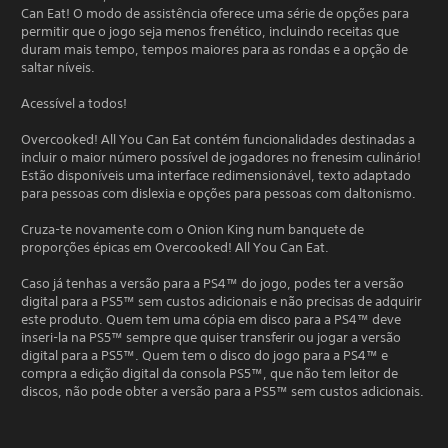
Can Eat! O modo de assistência oferece uma série de opções para
permitir que o jogo seja menos frenético, incluindo receitas que
duram mais tempo, tempos maiores para as rondas e a opção de
saltar níveis.
Acessível a todos!
Overcooked! All You Can Eat contém funcionalidades destinadas a
incluir o maior número possível de jogadores no frenesim culinário!
Estão disponíveis uma interface redimensionável, texto adaptado
para pessoas com dislexia e opções para pessoas com daltonismo.
Cruza-te novamente com o Onion King num banquete de
proporções épicas em Overcooked! All You Can Eat.
Caso já tenhas a versão para a PS4™ do jogo, podes ter a versão
digital para a PS5™ sem custos adicionais e não precisas de adquirir
este produto. Quem tem uma cópia em disco para a PS4™ deve
inseri-la na PS5™ sempre que quiser transferir ou jogar a versão
digital para a PS5™. Quem tem o disco do jogo para a PS4™ e
compra a edição digital da consola PS5™, que não tem leitor de
discos, não pode obter a versão para a PS5™ sem custos adicionais.