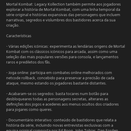
Mortal Kombat: Legacy Kollection também permite aos jogadores
explorar a história de Mortal Kombat, com uma linha temporal da
série original e histórias expansivas das personagens que incluem
narrativas, segredos e vislumbres dos bastidores acerca da sua
criação.
Características
- Várias edições icónicas: experimenta as lendárias origens de Mortal
Kombat com os clássicos icónicos para arcada, assim como uma
seleção das mais populares versões para consola, e lançamentos
raros e prediletos dos fãs.
- Joga online: participa em combates online melhorados com
netcode rollback, concebido para preservar a precisão de cada
ataque, mesmo estando os jogadores bastante distantes.
- Acabaram-se os segredos: basta tocares num botão para
desbloqueares todas as personagens secretas, alterares as
definições dos jogos e acederes aos menus ocultos dos criadores
para jogares como queres.
- Documentário interativo: conteúdo de bastidores que relata a
história da série, incluindo novas entrevistas exclusivas com a
equipa original composta por Ed Boon, John Tobias, Dan Forden,