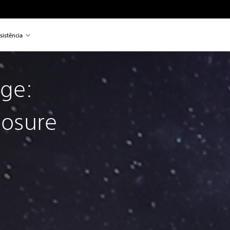
sistência
nge:
posure