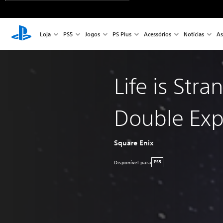
Loja
PS5
Jogos
PS Plus
Acessórios
Notícias
As
Life is Stra
Double Ex
Square Enix
Disponível para
PS5