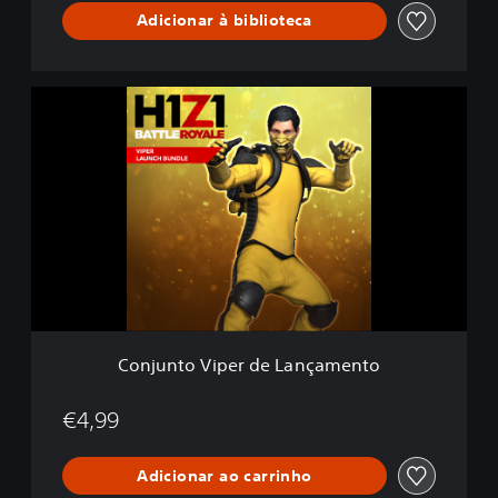
Adicionar à biblioteca
C
o
n
j
u
n
t
o
V
i
p
e
r
Conjunto Viper de Lançamento
d
e
L
€4,99
a
n
Adicionar ao carrinho
ç