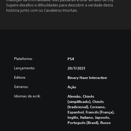
Supere desafios e dificuldades para descobrir a verdade desta
história junto com os Cavaleiros Imortais.
Plataforma:
PS4
Lançamento:
20/7/2021
Editora:
Binary Haze Interactive
Géneros:
Ação
Idiomas do ecrã:
Alemão, Chinês
(simplificado), Chinês
(tradicional), Coreano,
Espanhol, Francês (França),
Inglês, Italiano, Japonês,
Português (Brasil), Russo