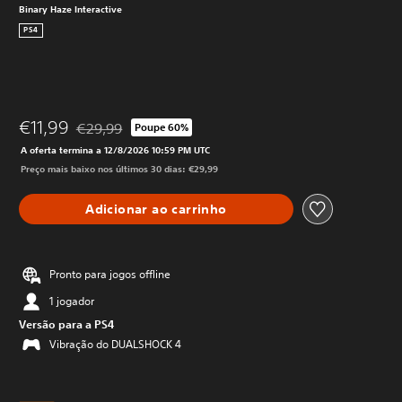
Binary Haze Interactive
PS4
€11,99
€29,99
Poupe 60%
Com desconto em relação ao preço original de €29,99
A oferta termina a 12/8/2026 10:59 PM UTC
Preço mais baixo nos últimos 30 dias: €29,99
Adicionar ao carrinho
Pronto para jogos offline
1 jogador
Versão para a PS4
Vibração do DUALSHOCK 4