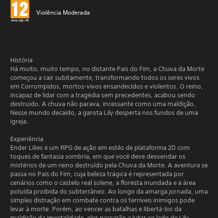
Violência Moderada
História
Há muito, muito tempo, no distante País do Fim, a Chuva da Morte
começou a cair subitamente, transformando todos os seres vivos
em Corrompidos, mortos-vivos ensandecidos e violentos. O reino,
incapaz de lidar com a tragédia sem precedentes, acabou sendo
destruído. A chuva não parava, incessante como uma maldição.
Nesse mundo decaído, a garota Lily desperta nos fundos de uma
igreja.
Experiência
Ender Lilies é um RPG de ação em estilo de plataforma 2D com
toques de fantasia sombria, em que você deve desvendar os
mistérios de um reino destruído pela Chuva da Morte. A aventura se
passa no País do Fim, cuja beleza trágica é representada por
cenários como o castelo real solene, a floresta inundada e a área
poluída proibida do subterrâneo. Ao longo da amarga jornada, uma
simples distração em combate contra os terríveis inimigos pode
levar à morte. Porém, ao vencer as batalhas e libertá-los da
maldição da imortalidade, eles passarão a lutar ao lado de Lily.