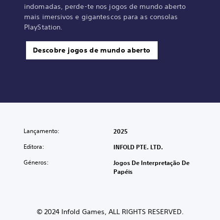
indomadas, perde-te nos jogos de mundo aberto
mais imersivos e gigantescos para as consolas
PlayStation.
Descobre jogos de mundo aberto
Lançamento:
2025
Editora:
INFOLD PTE. LTD.
Géneros:
Jogos De Interpretação De
Papéis
© 2024 Infold Games, ALL RIGHTS RESERVED.