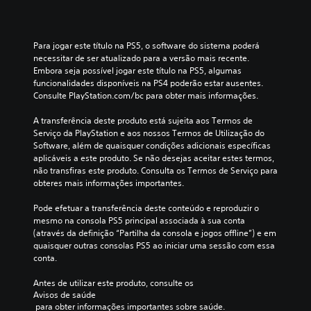
c
o
á
s
i
g
u
d
d
e
d
e
a
r
Para jogar este título na PS5, o software do sistema poderá 
i
t
s
a
necessitar de ser atualizado para a versão mais recente. 
o
r
a
l
Embora seja possível jogar este título na PS5, algumas 
i
a
l
d
funcionalidades disponíveis na PS4 poderão estar ausentes. 
n
d
g
o
Consulte PlayStation.com/bc para obter mais informações.
d
u
u
j
i
ç
m
o
A transferência deste produto está sujeita aos Termos de 
v
ã
a
g
Serviço da PlayStation e aos nossos Termos de Utilização do 
i
o
s
o
Software, além de quaisquer condições adicionais específicas 
d
p
o
e
aplicáveis a este produto. Se não desejas aceitar estes termos, 
u
a
p
s
não transfiras este produto. Consulta os Termos de Serviço para 
a
r
ç
c
obteres mais informações importantes.
i
a
õ
o
s
a
e
l
Pode efetuar a transferência deste conteúdo e reproduzir o 
.
h
s
h
mesmo na consola PS5 principal associada à sua conta 
i
p
e
(através da definição “Partilha da consola e jogos offline”) e em 
s
a
n
quaisquer outras consolas PS5 ao iniciar uma sessão com essa 
t
r
d
conta.
ó
a
o
r
i
u
Antes de utilizar este produto, consulte os 
i
n
m
Avisos de saúde
a
v
n
 para obter informações importantes sobre saúde.