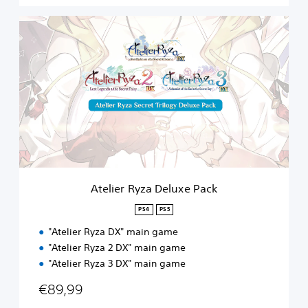
A
t
e
l
i
e
r
R
y
z
a
D
e
Atelier Ryza Deluxe Pack
l
u
PS4
PS5
x
"Atelier Ryza DX" main game
e
P
"Atelier Ryza 2 DX" main game
a
"Atelier Ryza 3 DX" main game
c
k
€89,99