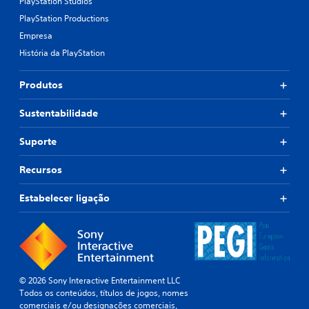
PlayStation Studios
i
i
l
n
v
PlayStation Productions
s
c
o
e
Empresa
i
p
m
p
r
História da PlayStation
p
a
e
r
i
d
Produtos
s
e
e
.
f
m
Sustentabilidade
i
i
n
r
i
Suporte
b
d
o
o
Recursos
t
.
õ
Estabelecer ligação
e
L
s
e
r
m
a
b
p
r
i
e
© 2026 Sony Interactive Entertainment LLC
d
t
Todos os conteúdos, títulos de jogos, nomes
a
comerciais e/ou designações comerciais,
e