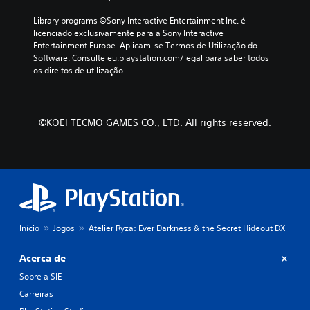
p
e
í
r
r
v
Library programs ©Sony Interactive Entertainment Inc. é 
i
t
e
licenciado exclusivamente para a Sony Interactive 
n
e
l
Entertainment Europe. Aplicam-se Termos de Utilização do 
c
r
d
Software. Consulte eu.playstation.com/legal para saber todos 
i
o
e
os direitos de utilização.
p
s
d
a
m
i
l
a
f
e
n
i
©KOEI TECMO GAMES CO., LTD. All rights reserved.
a
í
c
s
p
u
p
u
l
e
l
d
r
o
a
s
s
d
o
.
e
n
a
a
l
Início
Jogos
Atelier Ryza: Ever Darkness & the Secret Hideout DX
J
g
t
o
e
e
Acerca de
g
n
r
s
á
n
Sobre a SIE
p
a
v
Carreiras
r
t
e