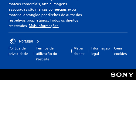
m
marcas comerciais, arte e imagens
s
e
associadas são marcas comerciais e/ou
d
n
material abrangido por direitos de autor dos
e
t
respetivos proprietários. Todos os direitos
t
e
reservados.
Mais informações
u
P
t
o
o
Portugal
d
r
Política de
Termos de
Mapa
Informação
Gerir
e
i
privacidade
utilização do
do site
legal
cookies
j
Website
a
o
g
i
a
s
r
P
o
o
t
d
í
e
t
r
u
e
l
v
o
e
e
r
n
a
a
s