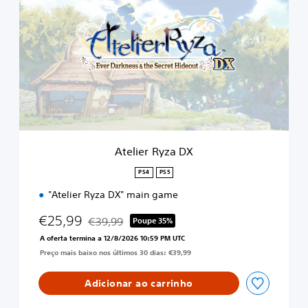
e
l
i
e
r
R
y
z
a
D
X
Atelier Ryza DX
PS4
PS5
"Atelier Ryza DX" main game
€25,99
€39,99
Poupe 35%
Com desconto em relação ao preço original de €
A oferta termina a 12/8/2026 10:59 PM UTC
Preço mais baixo nos últimos 30 dias: €39,99
Adicionar ao carrinho