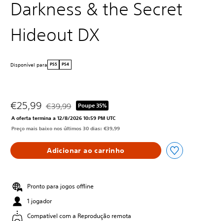
Darkness & the Secret
Hideout DX
Disponível para
PS5
PS4
€25,99
€39,99
Poupe 35%
Com desconto em relação ao preço original de €39,99
A oferta termina a 12/8/2026 10:59 PM UTC
Preço mais baixo nos últimos 30 dias: €39,99
Adicionar ao carrinho
Pronto para jogos offline
1 jogador
Compatível com a Reprodução remota