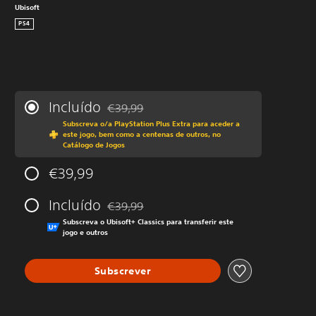
Ubisoft
PS4
Incluído
€39,99
Com desconto em relação ao preço original 
Subscreva o/a PlayStation Plus Extra para aceder a
este jogo, bem como a centenas de outros, no
Catálogo de Jogos
€39,99
Incluído
€39,99
Com desconto em relação ao preço original 
Subscreva o Ubisoft+ Classics para transferir este
jogo e outros
Subscrever