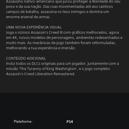
Assassino nativo-americano que jurou proteger a liberdade do seu
povo e da sua nação. Das ruas movimentadas até aos caóticos
campos de batalha, assassina os teus inimigos e domina um
enorme arsenal de armas.
UMA NOVA EXPERIÊNCIA VISUAL
Joga o icónico Assassin's Creed III com gráficos melhorados, agora
em 4K, novos modelos de personagens, ambientes redesenhados e
muito mais. As mecânicas de jogo também foram reformuladas,
melhorando a tua experiência e imersão.
CONTEÚDO ADICIONAL
Inclui todos os DLCs originais para um jogador, juntamente com a
missão 'The Tyranny of King Washington', e o jogo completo
Assassin's Creed Liberation Remastered.
Plataforma:
PS4