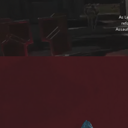
As L
ref
Assaul