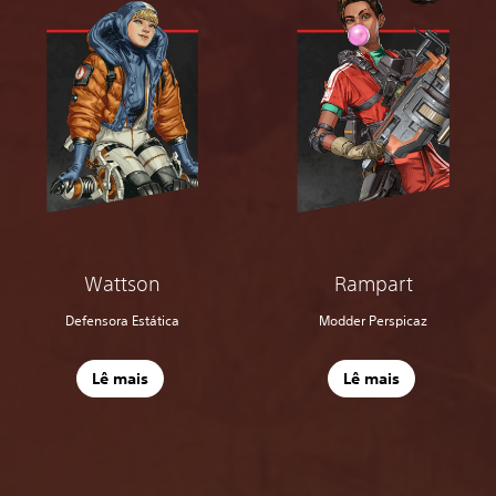
Wattson
Rampart
Defensora Estática
Modder Perspicaz
Lê mais
Lê mais