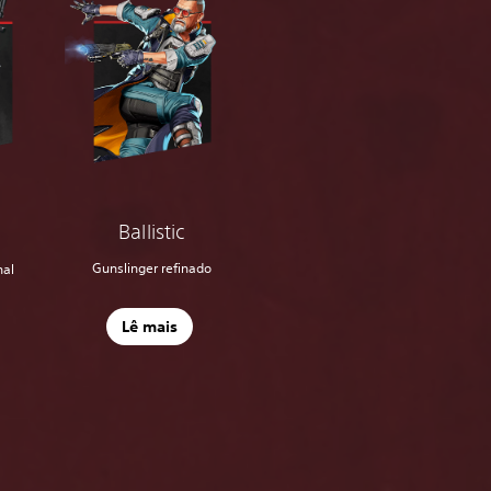
Ballistic
Gunslinger refinado
nal
Lê mais