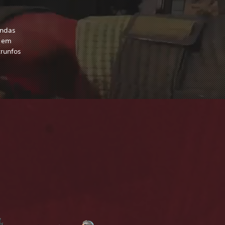
endas
o em
trunfos