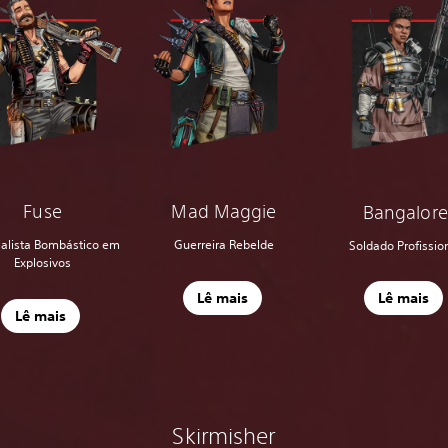
Fuse
Mad Maggie
Bangalore
ialista Bombástico em
Guerreira Rebelde
Soldado Profissio
Explosivos
Lê mais
Lê mais
Lê mais
Skirmisher