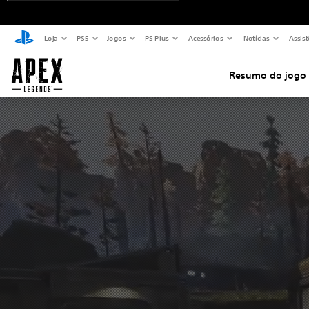
Loja
PS5
Jogos
PS Plus
Acessórios
Notícias
Assist
Resumo do jogo