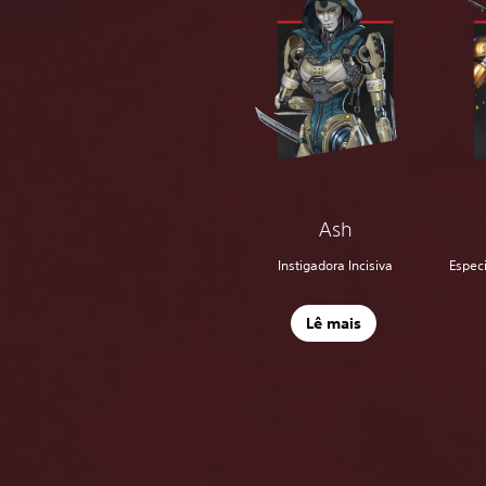
Ash
Instigadora Incisiva
Espec
Lê mais