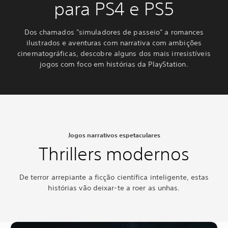
para PS4 e PS5
Dos chamados "simuladores de passeio" a romances
ilustrados e aventuras com narrativa com ambições
cinematográficas, descobre alguns dos mais irresistíveis
jogos com foco em histórias da PlayStation.
Jogos narrativos espetaculares
Thrillers modernos
De terror arrepiante a ficção científica inteligente, estas
histórias vão deixar-te a roer as unhas.