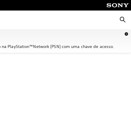
Pesqu
o na PlayStation™Network (PSN) com uma chave de acesso.