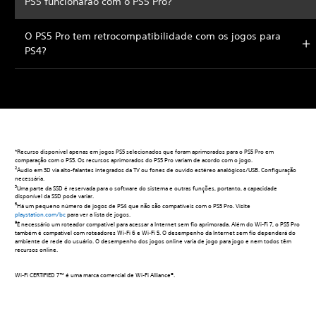
PS5 funcionarão com o PS5 Pro?
O PS5 Pro tem retrocompatibilidade com os jogos para
PS4?
*Recurso disponível apenas em jogos PS5 selecionados que foram aprimorados para o PS5 Pro em
comparação com o PS5. Os recursos aprimorados do PS5 Pro variam de acordo com o jogo.
2
Áudio em 3D via alto-falantes integrados da TV ou fones de ouvido estéreo analógicos/USB. Configuração
necessária.
3
Uma parte da SSD é reservada para o software do sistema e outras funções, portanto, a capacidade
disponível da SSD pode variar.
5
Há um pequeno número de jogos de PS4 que não são compatíveis com o PS5 Pro. Visite
playstation.com/bc
para ver a lista de jogos.
9
É necessário um roteador compatível para acessar a Internet sem fio aprimorada. Além do Wi-Fi 7, o PS5 Pro
também é compatível com roteadores Wi-Fi 6 e Wi-Fi 5. O desempenho da Internet sem fio dependerá do
ambiente de rede do usuário. O desempenho dos jogos online varia de jogo para jogo e nem todos têm
recursos online.
Wi-Fi CERTIFIED 7™ é uma marca comercial de Wi-Fi Alliance®.