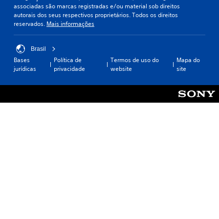
associadas são marcas registradas e/ou material sob direitos
autorais dos seus respectivos proprietários. Todos os direitos
reservados.
Mais informações
Brasil
Bases
Política de
Termos de uso do
Mapa do
jurídicas
privacidade
website
site