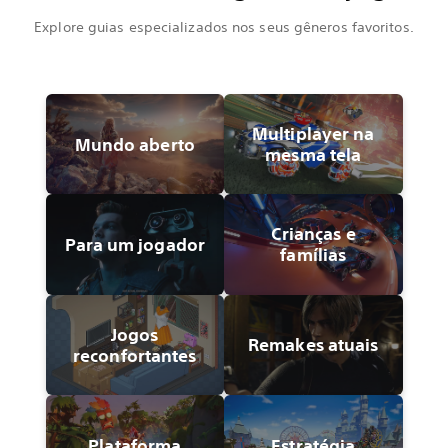
Explore guias especializados nos seus gêneros favoritos.
Multiplayer na
Mundo aberto
mesma tela
Crianças e
Para um jogador
famílias
Jogos
Remakes atuais
reconfortantes
Plataforma
Estratégia