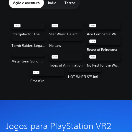
Ação e aventura
Indie
Terror
Intergalactic: The Heretic Prophet
Star Wars: Galactic Racer™
Ace Combat 8: Wings of Theve
Tomb Raider: Legacy of Atlantis
No Law
Beast of Reincarnation
Metal Gear Solid: Master Collection Vol. 2
Tides of Annihilation
No Rest for the Wicked
HOT WHEELS™ Infinite Rush
Crossfire
Jogos para PlayStation VR2