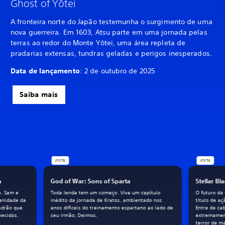
Ghost of Yōtei
A fronteira norte do Japão testemunha o surgimento de uma
nova guerreira. Em 1603, Atsu parte em uma jornada pelas
terras ao redor do Monte Yōtei, uma área repleta de
pradarias extensas, tundras geladas e perigos inesperados.
Data de lançamento
: 2 de outubro de 2025
Saiba mais
h
God of War: Sons of Sparta
Stellar B
o. Sam e
Toda lenda tem um começo. Viva um capítulo
O futuro da
manidade da
inédito da jornada de Kratos, ambientado nos
título de a
adrão que
anos difíceis do treinamento espartano ao lado de
Entre de ca
hecidos.
seu irmão, Deimos.
extremament
terror de m