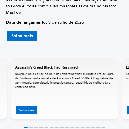
to Glory e jogue como suas mascotes favoritas no Mascot
Mashup.
Data de lançamento
: 9 de julho de 2026
Saiba mais
Assassin's Creed Black Flag Resynced
L
Navegue pelo Caribe na pele de Edward Kenway durante a Era de Ouro
To
da Pirataria neste remake de Assassin’s Creed IV: Black Flag fielmente
in
aprimorado, com visuais impressionantes, jogabilidade melhorada e
conteúdo novo.
Saiba mais