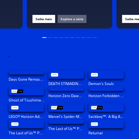
Saiba mais
Explore a série
Saiba ma
Days Gone Remastered
DEATH STRANDING DIRECTOR'S CUT
Demon’s Souls
Horizon Zero Dawn™ Remastered
Horizon Forbidden West™
Ghost of Tsushima Versão Do Diretor
LEGO® Horizon Adventures™
Marvel's Spider-Man: Miles Morales
Sackboy™: A Big Adventure
The Last of Us™ Parte II Remastered
The Last of Us™ Part I
Returnal