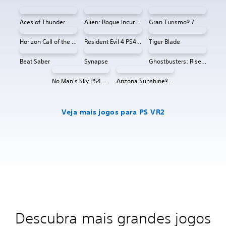
Aces of Thunder
Alien: Rogue Incursion VR
Gran Turismo® 7
Horizon Call of the Mountain™
Resident Evil 4 PS4 e PS5
Tiger Blade
Beat Saber
Synapse
Ghostbusters: Rise of the Ghost Lord
No Man's Sky PS4 & PS5
Arizona Sunshine® VR 2
Veja mais jogos para PS VR2
Descubra mais grandes jogos