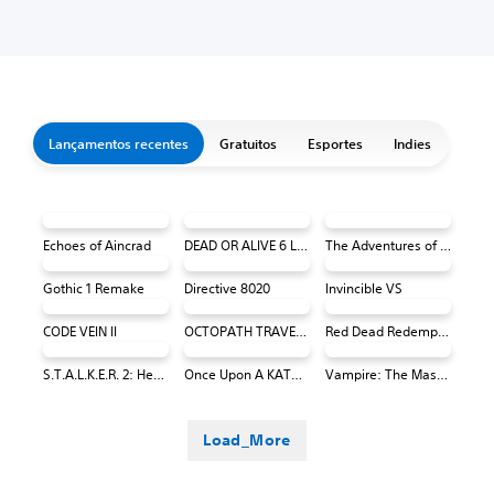
Lançamentos recentes
Gratuitos
Esportes
Indies
Echoes of Aincrad
DEAD OR ALIVE 6 Last Round Core Fighters
The Adventures of Elliot: The Millennium Tales
Gothic 1 Remake
Directive 8020
Invincible VS
CODE VEIN II
OCTOPATH TRAVELER 0 PS4 e PS5
Red Dead Redemption (PS4 & PS5)
S.T.A.L.K.E.R. 2: Heart of Chornobyl
Once Upon A KATAMARI
Vampire: The Masquerade® - Bloodlines™ 2
Load_More