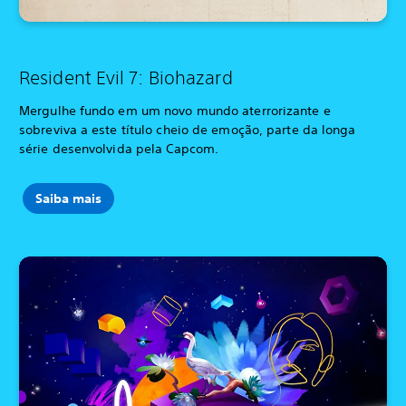
Resident Evil 7: Biohazard
Mergulhe fundo em um novo mundo aterrorizante e
sobreviva a este título cheio de emoção, parte da longa
série desenvolvida pela Capcom.
Saiba mais