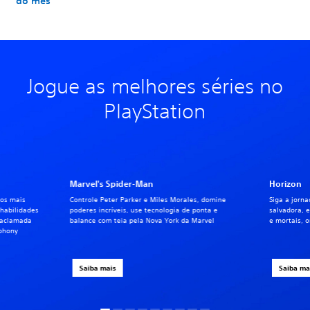
do mês
Jogue as melhores séries no
PlayStation
Marvel's Spider-Man
Horizon
ros mais
Controle Peter Parker e Miles Morales, domine
Siga a jorna
 habilidades
poderes incríveis, use tecnologia de ponta e
salvadora,
 aclamada
balance com teia pela Nova York da Marvel
e mortais, 
yphony
Saiba mais
Saiba ma