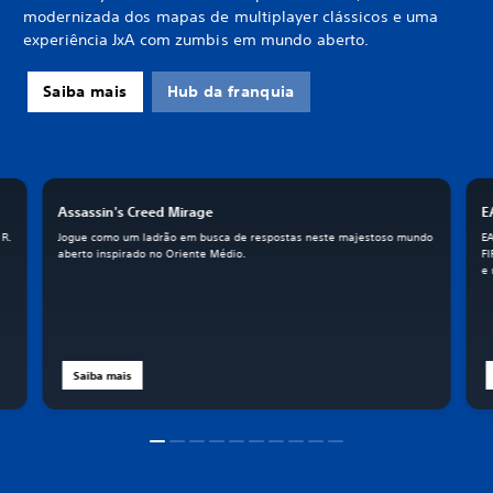
modernizada dos mapas de multiplayer clássicos e uma
experiência JxA com zumbis em mundo aberto.
Saiba mais
Hub da franquia
Assassin's Creed Mirage
E
 R.
Jogue como um ladrão em busca de respostas neste majestoso mundo
EA
aberto inspirado no Oriente Médio.
FI
e 
Saiba mais