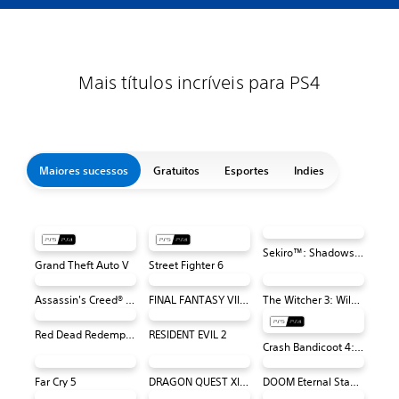
Mais títulos incríveis para PS4
Maiores sucessos
Gratuitos
Esportes
Indies
Sekiro™: Shadows Die Twice - Edição Jogo do Ano
Grand Theft Auto V
Street Fighter 6
Assassin's Creed® Odyssey
FINAL FANTASY VII REMAKE
The Witcher 3: Wild Hunt – Complete Edition
Red Dead Redemption 2
RESIDENT EVIL 2
Crash Bandicoot 4: It's About Time
Far Cry 5
DRAGON QUEST XI S: Echoes of an Elusive Age – Definitive Edition
DOOM Eternal Standard Edition