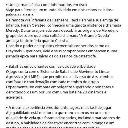
• Uma jornada épica com dois mundos em risco
Viaje para Eternia, um mundo dividido em dois reinos isolados:
Inferia e Celestia.
Na remota vila inferiana de Rasheans, Reid Hershel e sua amiga de
infância, Farah Oersted, conhecem uma garota misteriosa chamada
Meredy. Durante a jornada para descobrir as origens de Meredy, o
grupo descobre que uma colisão chamada "A Grande Queda"
ameaça tanto Inferia quanto Celestia.
Usando o poder de espíritos elementais conhecidos como os
Craymels Superiores, Reid e seus companheiros embarcam numa
jornada épica para salvar os dois reinos da catástrofe.
• Batalhas emocionantes com velocidade e liberdade
O jogo conta com o Sistema de Batalha de Movimento Linear
Agressivo (A-LMBS), que permite o uso diverso de Ars, combos
contínuos e coordenação com cada membro do grupo.
Experimente um combate empolgante superando oponentes e
derrotando-os um por um com uma batalha 2D dinâmica e
acelerada.
• A mesma experiência emocionante, agora mais fácil de jogar
A jogabilidade está melhor do que nunca com os recursos de
qualidade de vida que foram adicionados, incluindo marcadores de
destino, a habilidade de desativar encontros com inimigos e um