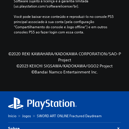
Software sujeito à licença e à garantia limitada 
(us.playstation.com/softwarelicense/br).
Você pode baixar esse conteúdo e reproduzi-lo no console PS5 
principal associado à sua conta (pela configuração 
“Compartilhamento do console e Jogo offline”) e em outros 
consoles PS5 ao fazer login com essa conta.
©2020 REKI KAWAHARA/KADOKAWA CORPORATION/SAO-P
Project
©2023 KEIICHI SIGSAWA/KADOKAWA/GGO2 Project
©Bandai Namco Entertainment Inc.
Início
Jogos
SWORD ART ONLINE Fractured Daydream
Sobre