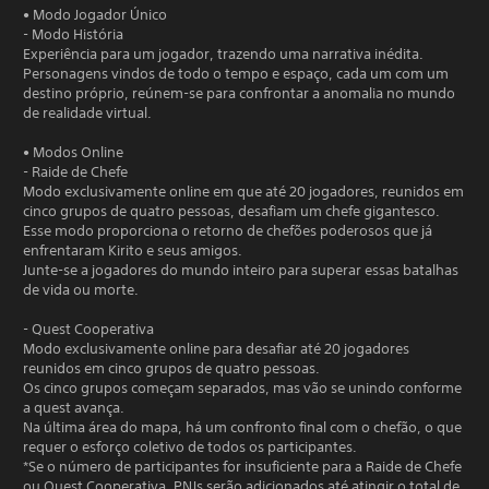
• Modo Jogador Único
- Modo História
Experiência para um jogador, trazendo uma narrativa inédita.
Personagens vindos de todo o tempo e espaço, cada um com um
destino próprio, reúnem-se para confrontar a anomalia no mundo
de realidade virtual.
• Modos Online
- Raide de Chefe
Modo exclusivamente online em que até 20 jogadores, reunidos em
cinco grupos de quatro pessoas, desafiam um chefe gigantesco.
Esse modo proporciona o retorno de chefões poderosos que já
enfrentaram Kirito e seus amigos.
Junte-se a jogadores do mundo inteiro para superar essas batalhas
de vida ou morte.
- Quest Cooperativa
Modo exclusivamente online para desafiar até 20 jogadores
reunidos em cinco grupos de quatro pessoas.
Os cinco grupos começam separados, mas vão se unindo conforme
a quest avança.
Na última área do mapa, há um confronto final com o chefão, o que
requer o esforço coletivo de todos os participantes.
*Se o número de participantes for insuficiente para a Raide de Chefe
ou Quest Cooperativa, PNJs serão adicionados até atingir o total de