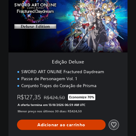
i
ç
ã
o
D
e
l
u
x
e
Edição Deluxe
SWORD ART ONLINE Fractured Daydream
Passe de Personagem Vol. 1
Conjunto Trajes do Coração de Prisma
R$127,35
R$424,50
Economize 70%
Desconto aplicado no preço original de R$424
A oferta termina em 13/8/2026 06:59 AM UTC
Menor preço nos últimos 30 dias: R$424,50
Adicionar ao carrinho