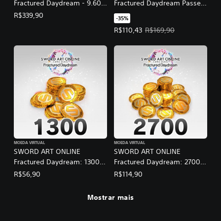
Fractured Daydream - 9.600
Fractured Daydream Passe
Medalhas SAO
de Personagem Vol. 2
R$339,90
-35%
Preço da oferta: R$110,43. Preço 
R$110,43
R$169,90
MOEDA VIRTUAL
MOEDA VIRTUAL
SWORD ART ONLINE
SWORD ART ONLINE
Fractured Daydream: 1300
Fractured Daydream: 2700
Medalhas SAO
Medalhas SAO
R$56,90
R$114,90
Mostrar mais