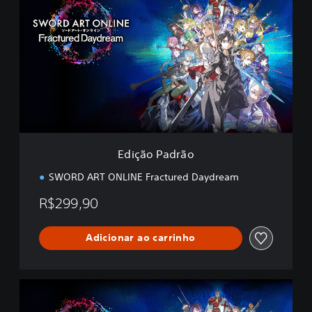
i
ç
ã
o
P
a
d
r
ã
o
Edição Padrão
SWORD ART ONLINE Fractured Daydream
R$299,90
Adicionar ao carrinho
E
d