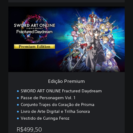
E
d
i
ç
ã
o
P
r
e
m
i
u
m
Edição Premium
SWORD ART ONLINE Fractured Daydream
Passe de Personagem Vol. 1
Conjunto Trajes do Coração de Prisma
Livro de Arte Digital e Trilha Sonora
Vestido de Curinga Feroz
R$499,50