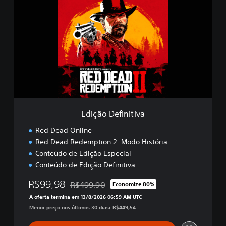
d
i
ç
ã
o
D
e
f
i
n
i
t
Edição Definitiva
i
v
Red Dead Online
a
Red Dead Redemption 2: Modo História
Conteúdo de Edição Especial
Conteúdo de Edição Definitiva
R$99,98
R$499,90
Economize 80%
Desconto aplicado no preço original de R$499
A oferta termina em 13/8/2026 06:59 AM UTC
Menor preço nos últimos 30 dias: R$449,54