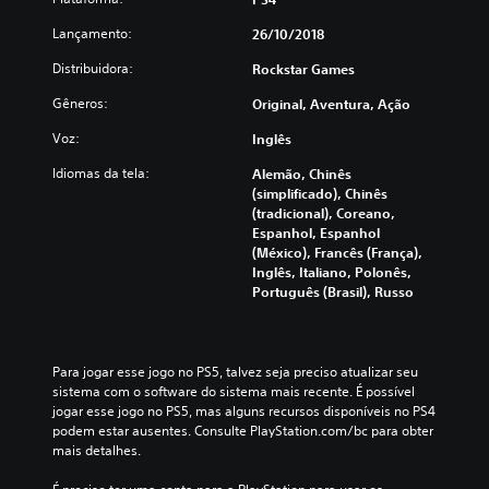
Lançamento:
26/10/2018
Distribuidora:
Rockstar Games
Gêneros:
Original, Aventura, Ação
Voz:
Inglês
Idiomas da tela:
Alemão, Chinês
(simplificado), Chinês
(tradicional), Coreano,
Espanhol, Espanhol
(México), Francês (França),
Inglês, Italiano, Polonês,
Português (Brasil), Russo
Para jogar esse jogo no PS5, talvez seja preciso atualizar seu 
sistema com o software do sistema mais recente. É possível 
jogar esse jogo no PS5, mas alguns recursos disponíveis no PS4 
podem estar ausentes. Consulte PlayStation.com/bc para obter 
mais detalhes.