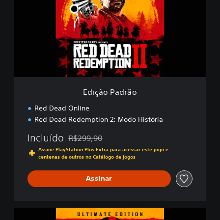
ç
ã
o
P
a
d
r
ã
o
Edição Padrão
Red Dead Online
Red Dead Redemption 2: Modo História
Incluído
R$299,90
Desconto aplicado no preço original de R$299
Assine PlayStation Plus Extra para acessar este jogo e
centenas de outros no Catálogo de jogos
Assinar
E