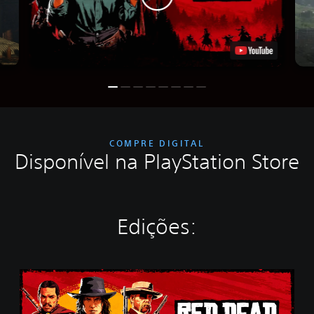
COMPRE DIGITAL
Disponível na PlayStation Store
Edições:
S
t
a