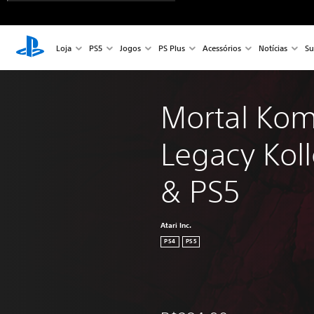
Loja
PS5
Jogos
PS Plus
Acessórios
Notícias
Su
Mortal Kom
Legacy Koll
& PS5
Atari Inc.
PS4
PS5