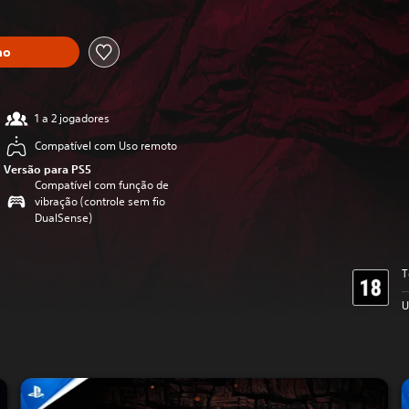
ho
1 a 2 jogadores
Compatível com Uso remoto
Versão para PS5
Compatível com função de
vibração (controle sem fio
DualSense)
T
U