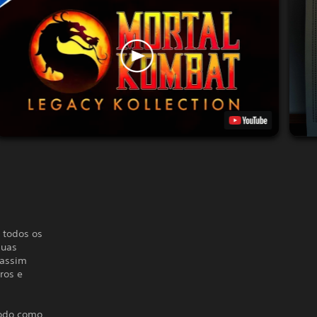
i todos os
suas
 assim
ros e
modo como