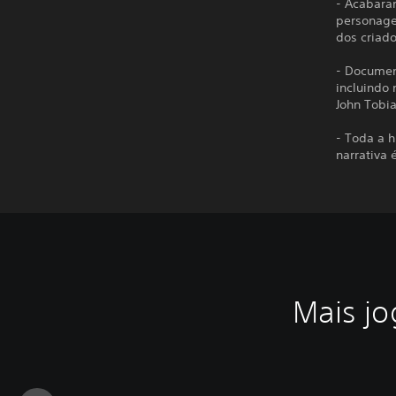
- Acabara
personage
dos criad
- Document
incluindo 
John Tobia
- Toda a h
narrativa 
Mais jo