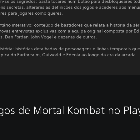
m-se os segredos: basta tocares num botão para desbloqueares tod
ns secretas, alterares as definições dos jogos e acederes aos menu
ores para jogares como queres.
ário interativo: conteúdo de bastidores que relata a história da sér
novas entrevistas exclusivas com a equipa original composta por Ed
s, Dan Forden, John Vogel e dezenas de outros.
istória: histórias detalhadas de personagens e linhas temporais qu
épica do Earthrealm, Outworld e Edenia ao longo da era da arcada.
gos de Mortal Kombat no Pla