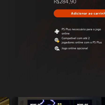
R$284,90
Adicionar ao carrin
PS Plus necessário para o jogo
online
Compatível com até 2
jogadores online com o PS Plus
Jogo online opcional