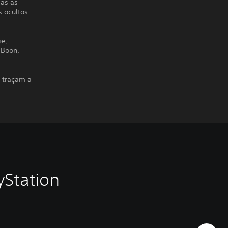
as as
s ocultos
ie,
 Boon,
e traçam a
yStation