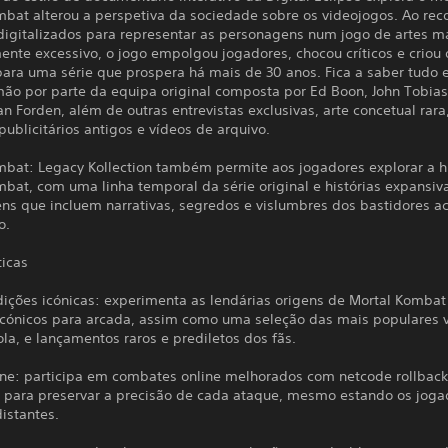
bat alterou a perspetiva da sociedade sobre os videojogos. Ao reco
igitalizados para representar as personagens num jogo de artes ma
nte excessivo, o jogo empolgou jogadores, chocou críticos e criou 
 para uma série que prospera há mais de 30 anos. Fica a saber tudo
mão por parte da equipa original composta por Ed Boon, John Tobias
n Forden, além de outras entrevistas exclusivas, arte concetual rara
publicitários antigos e vídeos de arquivo.
mbat: Legacy Kollection também permite aos jogadores explorar a hi
bat, com uma linha temporal da série original e histórias expansiv
ns que incluem narrativas, segredos e vislumbres dos bastidores a
ão.
ticas
edições icónicas: experimenta as lendárias origens de Mortal Komba
 icónicos para arcada, assim como uma seleção das mais populares 
la, e lançamentos raros e prediletos dos fãs.
line: participa em combates online melhorados com netcode rollback
 para preservar a precisão de cada ataque, mesmo estando os joga
istantes.