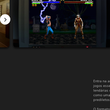
Entra na a
jogos ess
lendárias 
como uma 
predileto
O formato 