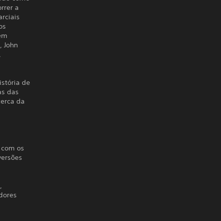
rrer a
rciais
os
 em
, John
,
stória de
as das
cerca da
t com os
versões
,
dores