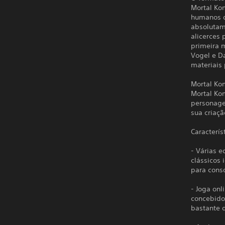
Mortal Kom
humanos d
absolutame
alicerces
primeira 
Vogel e Da
materiais 
Mortal Ko
Mortal Kom
personage
sua criaç
Caracterís
- Várias 
clássicos
para conso
- Joga on
concebido
bastante d