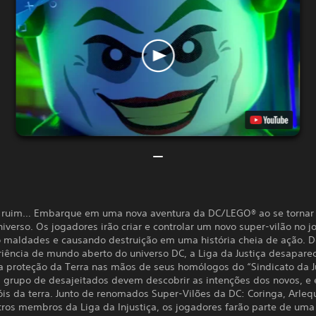
 ruim… Embarque em uma nova aventura da DC/LEGO® ao se tornar
niverso. Os jogadores irão criar e controlar um novo super-vilão no j
o maldades e causando destruição em uma história cheia de ação. D
iência de mundo aberto do universo DC, a Liga da Justiça desapare
a proteção da Terra nas mãos de seus homólogos do “Sindicato da Ju
 grupo de desajeitados devem descobrir as intenções dos novos, e 
is da terra. Junto de renomados Super-Vilões da DC: Coringa, Arlequ
tros membros da Liga da Injustiça, os jogadores farão parte de uma