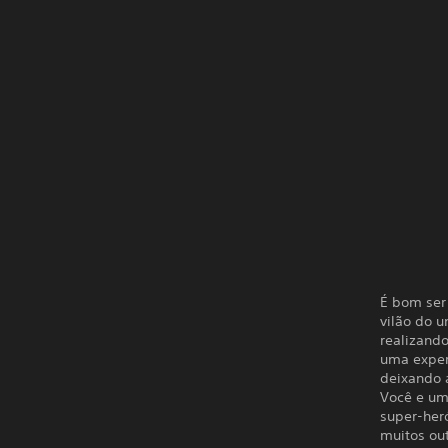
É bom ser
vilão do u
realizand
uma exper
deixando 
Você e um
super-heró
muitos ou