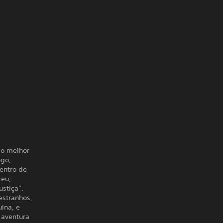
 o melhor
ogo,
entro de
ceu,
stiça”.
estranhos,
ina, e
 aventura