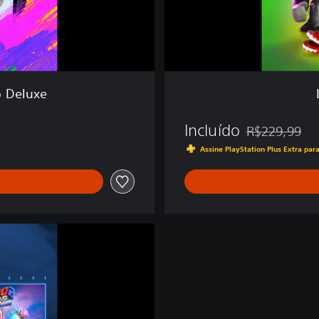
-
V
i
l
õ
e
o Deluxe
s
Incluído
R$229,99
Desconto aplic
Assine PlayStation Plus Extra par