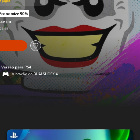
e jogos
Economize 90%
cado no preço original de R$229,99
9 AM UTC
229,99
Versão para PS4
Vibração do DUALSHOCK 4