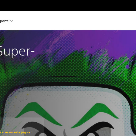
porte
Super-
ado no preço original de R$229,99
a acessar este jogo e