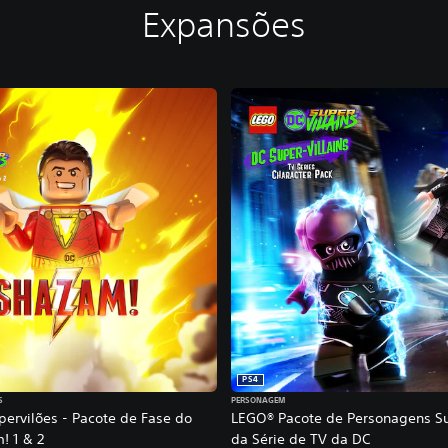
Expansões
PS4
S
PERSONAGEM
ervilões - Pacote de Fase do
LEGO® Pacote de Personagens Su
! 1 & 2
da Série de TV da DC