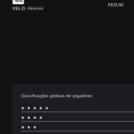
-90%
R$33,90
Preço da oferta: R$6,25. Preço original: R$62,50.
R$6,25
R$62,50
Classificações globais de jogadores
★★★★★
★★★★
★★★