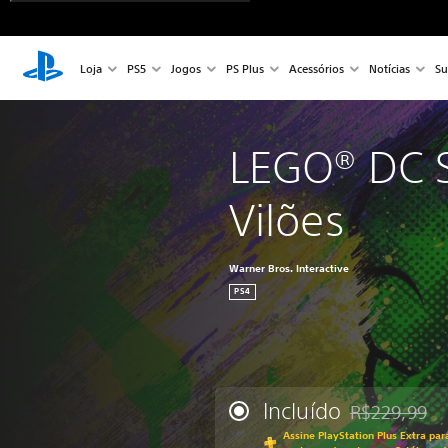
Loja
PS5
Jogos
PS Plus
Acessórios
Notícias
Su
LEGO® DC 
Vilões
Warner Bros. Interactive
PS4
Incluído
R$229,99
Desconto aplic
Assine PlayStation Plus Extra par