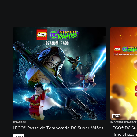
PS4
EXPANSÃO
PACOTE DE EXPANSÕE
LEGO® Passe de Temporada DC Super-Vilões
LEGO® DC Sup
Filme Shazam