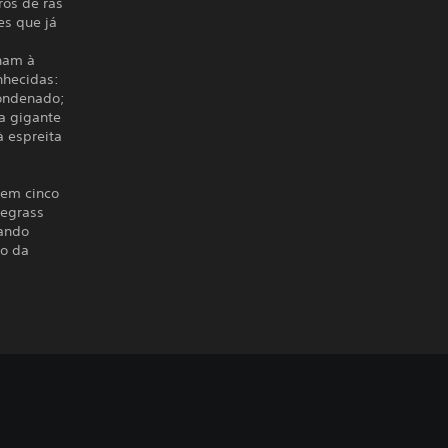
ros de rãs
es que já
ham à
nhecidas:
condenado;
a gigante
à espreita
 em cinco
uegrass
rando
to da