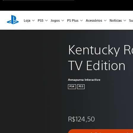
Loja
PS5
Jogos
PS Plus
Acessórios
Notícias
Su
Kentucky R
TV Edition
Annapurna Interactive
PS4
PS5
R$124,50