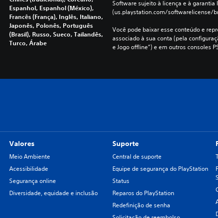
Software sujeito à licença e à garantia l
Espanhol, Espanhol (México),
(us.playstation.com/softwarelicense/br
Francês (França), Inglês, Italiano,
Japonês, Polonês, Português
Você pode baixar esse conteúdo e repro
(Brasil), Russo, Sueco, Tailandês,
associado à sua conta (pela configura
Turco, Árabe
e Jogo offline”) e em outros consoles P
Valores
Suporte
Meio Ambiente
Central de suporte
Acessibilidade
Equipe de segurança do PlayStation
Segurança online
Status
Diversidade, equidade e inclusão
Reparos do PlayStation
Redefinição de senha
Solicitação de reembolso