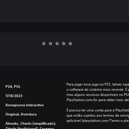
Para jogar esse jogo no PS5, talvez sej
PS4, PS5
o software do sistema mais recente. É p
mas alguns recursos disponíveis no PS
17/8/2023
PlayStation.com/bc para obter mais de
Annapurna Interactive
É preciso ter uma conta para a PlayStati
Original, Aventura
que estão sujeitos aos termos de serviço
aplicável (playstation.com/Terms e pla
Alemão, Chinês (simplificado),
Chinês (tradicional), Coreano,