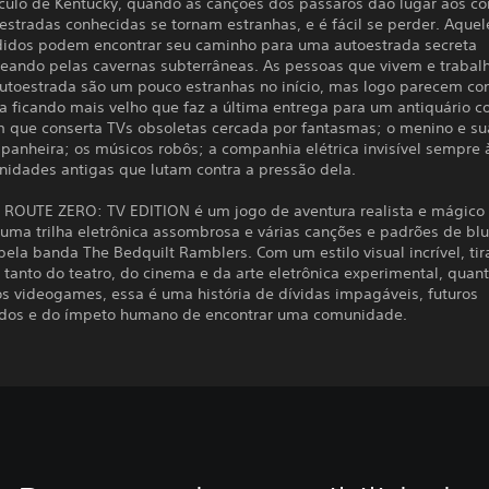
culo de Kentucky, quando as canções dos pássaros dão lugar aos co
 estradas conhecidas se tornam estranhas, e é fácil se perder. Aquel
didos podem encontrar seu caminho para uma autoestrada secreta
eando pelas cavernas subterrâneas. As pessoas que vivem e trabal
autoestrada são um pouco estranhas no início, mas logo parecem co
ta ficando mais velho que faz a última entrega para um antiquário 
 que conserta TVs obsoletas cercada por fantasmas; o menino e su
panheira; os músicos robôs; a companhia elétrica invisível sempre 
nidades antigas que lutam contra a pressão dela.
ROUTE ZERO: TV EDITION é um jogo de aventura realista e mágico
 uma trilha eletrônica assombrosa e várias canções e padrões de bl
ela banda The Bedquilt Ramblers. Com um estilo visual incrível, ti
 tanto do teatro, do cinema e da arte eletrônica experimental, quan
os videogames, essa é uma história de dívidas impagáveis, futuros
os e do ímpeto humano de encontrar uma comunidade.