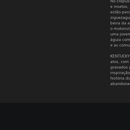
No crepús
e insetos,
estão per
ziguezagu
beira da 
o motoris
uma jovem
águia com
e as comu
KENTUCKY 
atos, com
gravados p
inspiração
história d
abandonad