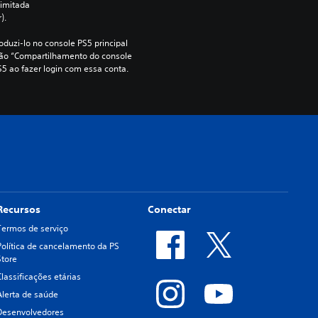
imitada 
).
duzi-lo no console PS5 principal 
ção “Compartilhamento do console 
S5 ao fazer login com essa conta.
Recursos
Conectar
Termos de serviço
Política de cancelamento da PS
Store
Classificações etárias
Alerta de saúde
Desenvolvedores