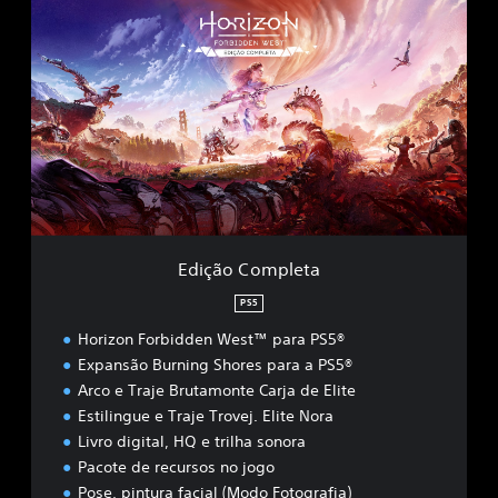
E
d
i
ç
ã
o
C
o
m
p
l
e
t
Edição Completa
a
PS5
Horizon Forbidden West™ para PS5®
Expansão Burning Shores para a PS5®
Arco e Traje Brutamonte Carja de Elite
Estilingue e Traje Trovej. Elite Nora
Livro digital, HQ e trilha sonora
Pacote de recursos no jogo
Pose, pintura facial (Modo Fotografia)