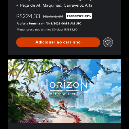
Peça de At. Máquinas: Garraveloz Alfa
R$224,33
R$339,90
Economize 34%
Desconto aplicado no preço original de R$33
A oferta termina em 13/8/2026 06:59 AM UTC
Menor preço nos últimos 30 dias: R$339,90
Adicionar ao carrinho
E
d
i
ç
ã
o
P
a
d
r
ã
o