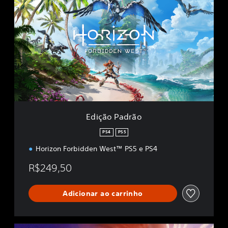
d
i
ç
ã
o
P
a
d
r
ã
o
Edição Padrão
PS4
PS5
Horizon Forbidden West™ PS5 e PS4
R$249,50
Adicionar ao carrinho