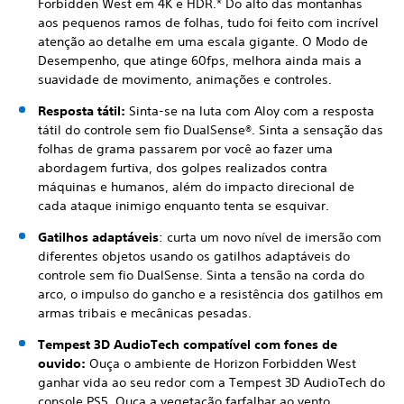
Forbidden West em 4K e HDR.* Do alto das montanhas
aos pequenos ramos de folhas, tudo foi feito com incrível
atenção ao detalhe em uma escala gigante. O Modo de
Desempenho, que atinge 60fps, melhora ainda mais a
suavidade de movimento, animações e controles.
Resposta tátil:
Sinta-se na luta com Aloy com a resposta
tátil do controle sem fio DualSense®. Sinta a sensação das
folhas de grama passarem por você ao fazer uma
abordagem furtiva, dos golpes realizados contra
máquinas e humanos, além do impacto direcional de
cada ataque inimigo enquanto tenta se esquivar.
Gatilhos adaptáveis
: curta um novo nível de imersão com
diferentes objetos usando os gatilhos adaptáveis do
controle sem fio DualSense. Sinta a tensão na corda do
arco, o impulso do gancho e a resistência dos gatilhos em
armas tribais e mecânicas pesadas.
Tempest 3D AudioTech compatível com fones de
ouvido:
Ouça o ambiente de Horizon Forbidden West
ganhar vida ao seu redor com a Tempest 3D AudioTech do
console PS5. Ouça a vegetação farfalhar ao vento,