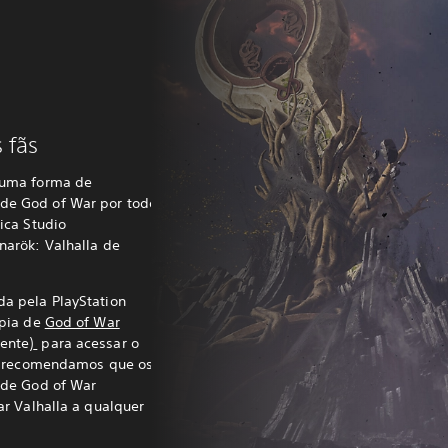
 fãs
 uma forma de
de God of War por todo
ica Studio
narök: Valhalla de
a pela PlayStation
ópia de
God of War
ente)
para acessar o
s, recomendamos que os
 de God of War
ar Valhalla a qualquer