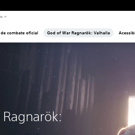
te
 de combate oficial
God of War Ragnarök: Valhalla
Acessib
 Ragnarök: