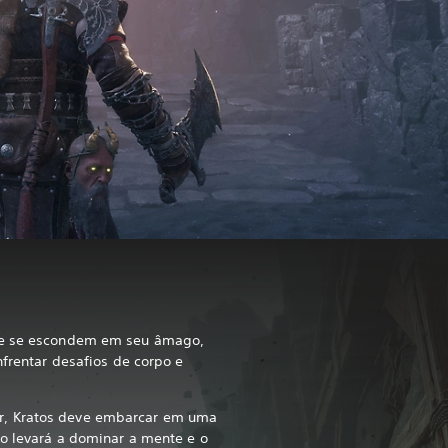
ue se escondem em seu âmago,
nfrentar desafios de corpo e
, Kratos deve embarcar em uma
 o levará a dominar a mente e o