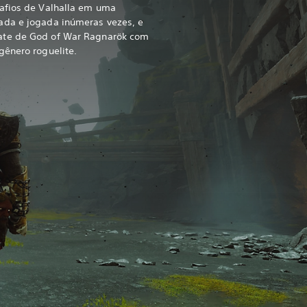
afios de Valhalla em uma
ada e jogada inúmeras vezes, e
ate de God of War Ragnarök com
gênero roguelite.