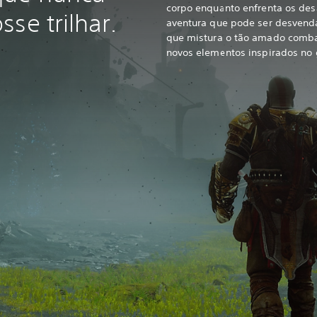
corpo enquanto enfrenta os des
se trilhar.
aventura que pode ser desvend
que mistura o tão amado comb
novos elementos inspirados no 