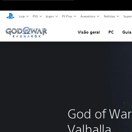
Loja
PS5
Jogos
PS Plus
Acessórios
Notícias
Supor
Visão geral
PC
Guia
God of War
Valhalla