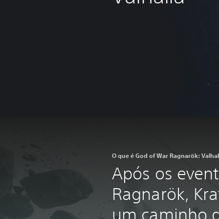
O que é God of War Ragnarök: Valhal
Após os even
Ragnarök, Kra
um caminho 