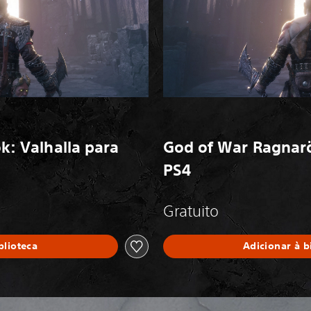
: Valhalla para
God of War Ragnarö
PS4
Gratuito
blioteca
Adicionar à b