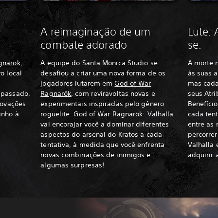
A reimaginação de um
Lute.
combate adorado
se.
gnarök
,
A equipe do Santa Monica Studio se
A morte n
o local
desafiou a criar uma nova forma de os
às suas 
jogadores lutarem em
God of War
mas cada 
 passado,
Ragnarök
, com reviravoltas novas e
seus Atri
rovações
experimentais inspiradas pelo gênero
Benefício
inho à
roguelite. God of War Ragnarök: Valhalla
cada tent
vai encorajar você a dominar diferentes
entre as
aspectos do arsenal do Kratos a cada
percorrer
tentativa, à medida que você enfrenta
Valhalla
novas combinações de inimigos e
adquirir 
algumas surpresas!