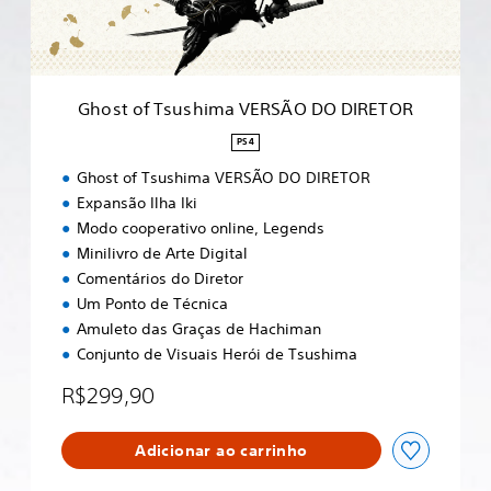
s
u
s
h
i
Ghost of Tsushima VERSÃO DO DIRETOR
m
a
PS4
V
Ghost of Tsushima VERSÃO DO DIRETOR
E
R
Expansão Ilha Iki
S
Modo cooperativo online, Legends
Ã
Minilivro de Arte Digital
O
Comentários do Diretor
D
O
Um Ponto de Técnica
D
Amuleto das Graças de Hachiman
I
Conjunto de Visuais Herói de Tsushima
R
E
R$299,90
T
O
R
Adicionar ao carrinho