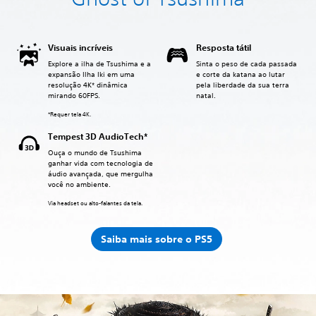
Visuais incríveis
Resposta tátil
Explore a ilha de Tsushima e a
Sinta o peso de cada passada
expansão Ilha Iki em uma
e corte da katana ao lutar
resolução 4K* dinâmica
pela liberdade da sua terra
mirando 60FPS.
natal.
*Requer tela 4K.
Tempest 3D AudioTech*
Ouça o mundo de Tsushima
ganhar vida com tecnologia de
áudio avançada, que mergulha
você no ambiente.
Via headset ou alto-falantes da tela.
Saiba mais sobre o PS5