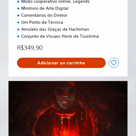
Modo cooperativo online, Legends
Ã
s
Minilivro de Arte Digital
O
)
Comentários do Diretor
D
O
Um Ponto de Técnica
D
Amuleto das Graças de Hachiman
I
Conjunto de Visuais Herói de Tsushima
R
E
R$349,90
T
O
R
Adicionar ao carrinho
G
h
o
s
t
o
f
T
s
u