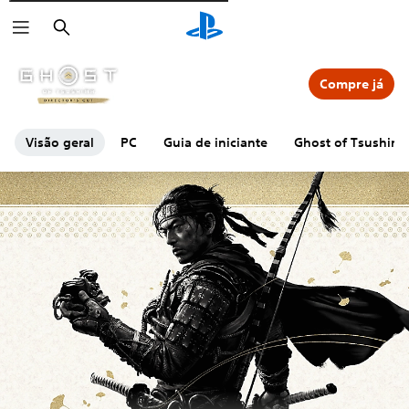
Pesquisar
Compre já
Visão geral
PC
Guia de iniciante
Ghost of Tsushim