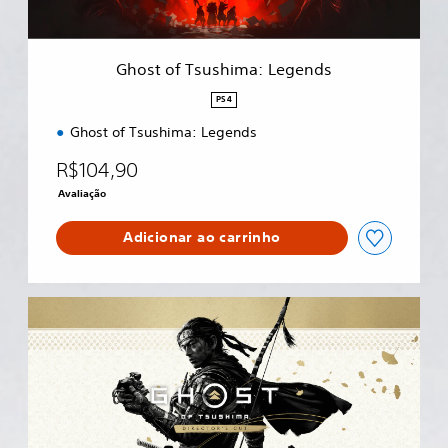
s
h
i
Ghost of Tsushima: Legends
m
a
PS4
:
Ghost of Tsushima: Legends
L
e
R$104,90
g
e
Avaliação
n
d
Adicionar ao carrinho
s
G
h
o
s
t
o
f
T