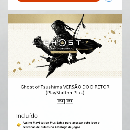
G
h
o
s
t
o
f
T
s
u
s
h
i
Ghost of Tsushima VERSÃO DO DIRETOR
m
(PlayStation Plus)
a
V
PS4
PS5
E
R
Incluído
S
Ã
Assine PlayStation Plus Extra para acessar este jogo e
O
centenas de outros no Catálogo de jogos