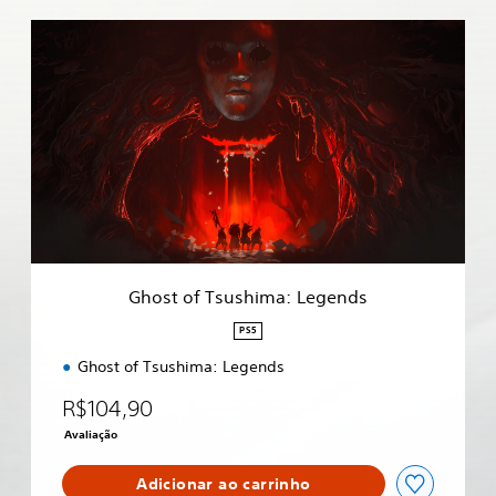
G
h
o
s
t
o
f
T
s
u
s
h
i
Ghost of Tsushima: Legends
m
a
PS5
:
Ghost of Tsushima: Legends
L
e
R$104,90
g
e
Avaliação
n
d
Adicionar ao carrinho
s