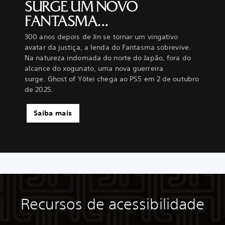
SURGE UM NOVO
FANTASMA...
300 anos depois de Jin se tornar um vingativo
avatar da justiça, a lenda do Fantasma sobrevive.
Na natureza indomada do norte do Japão, fora do
alcance do xogunato, uma nova guerreira
surge. Ghost of Yōtei chega ao PS5 em 2 de outubro
de 2025.
Saiba mais
Recursos de acessibilidade
T
C
P
R
D
T
e
o
o
e
i
r
x
n
d
m
f
a