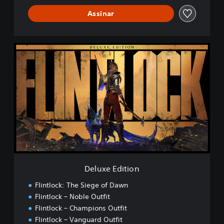
Assinar
D
e
l
u
x
e
E
d
i
t
i
o
n
Deluxe Edition
Flintlock: The Siege of Dawn
Flintlock – Noble Outfit
Flintlock – Champions Outfit
Flintlock – Vanguard Outfit