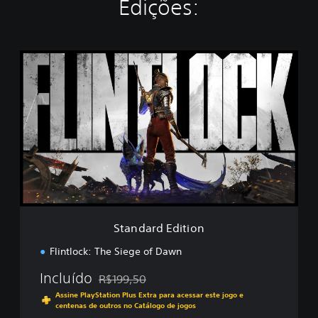
Edições:
S
t
a
n
d
a
r
d
E
d
i
t
i
Standard Edition
o
n
Flintlock: The Siege of Dawn
Incluído
R$199,50
Desconto aplicado no preço original de R$199,
Assine PlayStation Plus Extra para acessar este jogo e
centenas de outros no Catálogo de jogos