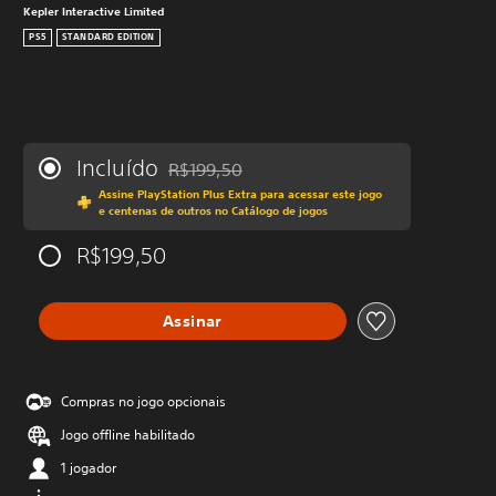
Kepler Interactive Limited
PS5
STANDARD EDITION
Incluído
R$199,50
Desconto aplicado no preço original de R$19
Assine PlayStation Plus Extra para acessar este jogo
e centenas de outros no Catálogo de jogos
R$199,50
Assinar
Compras no jogo opcionais
Jogo offline habilitado
1 jogador