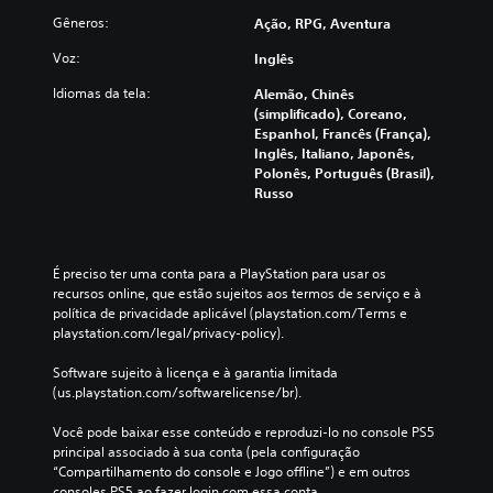
o
m
Gêneros:
Ação, RPG, Aventura
e
Voz:
Inglês
n
t
Idiomas da tela:
Alemão, Chinês
e
(simplificado), Coreano,
p
Espanhol, Francês (França),
a
Inglês, Italiano, Japonês,
r
Polonês, Português (Brasil),
a
Russo
j
o
g
o
É preciso ter uma conta para a PlayStation para usar os 
o
recursos online, que estão sujeitos aos termos de serviço e à 
f
política de privacidade aplicável (playstation.com/Terms e 
f
playstation.com/legal/privacy-policy).
l
i
Software sujeito à licença e à garantia limitada 
n
(us.playstation.com/softwarelicense/br).
e
)
Você pode baixar esse conteúdo e reproduzi-lo no console PS5 
.
principal associado à sua conta (pela configuração 
“Compartilhamento do console e Jogo offline”) e em outros 
consoles PS5 ao fazer login com essa conta.