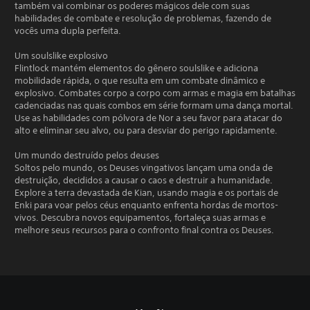
também vai combinar os poderes mágicos dele com suas
habilidades de combate e resolução de problemas, fazendo de
vocês uma dupla perfeita.
Um soulslike explosivo
Flintlock mantém elementos do gênero soulslike e adiciona
mobilidade rápida, o que resulta em um combate dinâmico e
explosivo. Combates corpo a corpo com armas e magia em batalhas
cadenciadas nas quais combos em série formam uma dança mortal.
Use as habilidades com pólvora de Nor a seu favor para atacar do
alto e eliminar seu alvo, ou para desviar do perigo rapidamente.
Um mundo destruído pelos deuses
Soltos pelo mundo, os Deuses vingativos lançam uma onda de
destruição, decididos a causar o caos e destruir a humanidade.
Explore a terra devastada de Kian, usando magia e os portais de
Enki para voar pelos céus enquanto enfrenta hordas de mortos-
vivos. Descubra novos equipamentos, fortaleça suas armas e
melhore seus recursos para o confronto final contra os Deuses.