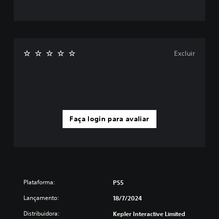
u
c
e
n
a
s
Excluir
c
i
n
e
m
a
t
Faça login para avaliar
o
g
r
á
f
i
c
Plataforma:
PS5
a
s
Lançamento:
18/7/2024
(
s
Distribuidora:
Kepler Interactive Limited