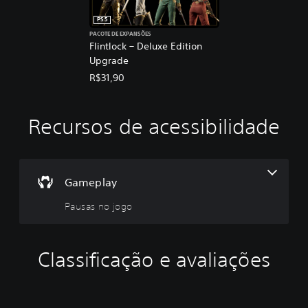
PS5
PACOTE DE EXPANSÕES
Flintlock – Deluxe Edition
Upgrade
R$31,90
Recursos de acessibilidade
P
a
u
s
a
Gameplay
s
Pausas no jogo
n
o
j
o
Classificação e avaliações
g
o
V
o