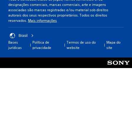
designações comerciais, marcas comerciais, arte e imagens
associadas são marcas registradas e/ou material sob direitos
autorais dos seus respectivos proprietários. Todos os direitos
reservados.
Mais informações
Brasil
Bases
Política de
Termos de uso do
Mapa do
jurídicas
privacidade
website
site