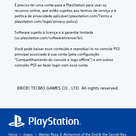
É preciso ter uma conta para a PlayStation para usar os 
recursos online, que estão sujeitos aos termos de serviço e à 
política de privacidade aplicável (playstation.com/Terms e 
playstation.com/legal/privacy-policy).
Software sujeito à licença e à garantia limitada 
(us.playstation.com/softwarelicense/br).
Você pode baixar esse conteúdo e reproduzi-lo no console PS5 
principal associado à sua conta (pela configuração 
“Compartilhamento do console e Jogo offline”) e em outros 
consoles PS5 ao fazer login com essa conta.
©KOEI TECMO GAMES CO., LTD. All rights reserved.
Início
Jogos
Atelier Ryza 3: Alchemist of the End & the Secret Key