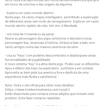
terra, Ryza e amigos embarcam numa fantástica aventura que gira
em torno de uma Key e das origens da alquimia.
- Explora um vasto mundo aberto!
Neste jogo, há vários mapas interligados, permitindo a exploração
de diferentes áreas sem ecrãs de carregamento. Explorar um vasto
mundo aberto repleto de vida. Isto sim, é liberdade.
- Um total de 11 membros da party!
Reúne as personagens dos jogos anteriores e descobre novas
personagem key, essenciais à história. Embarca lado a lado com
vários amigos numa das maiores aventuras da série.
- Usa as "Keys" com poderes desconhecidos e desbloqueia várias
funcionalidades de jogabilidade!
O novo sistema "Key" é a alma deste jogo. Podes usar os diferentes
tipos e efeitos das Keys na exploration, synthesis e em combat.
Aproveita-as bem pela tua aventura fora e desfruta de uma
experiência mais fluída e satisfatória!
Nota: Visita o site oficial para obter mais detalhes:
(https://www.koeitecmoamerica.com/ryza3/)
Estão disponíveis para compra outras edições que incluem este
produto. Evita fazer compras repetidas.