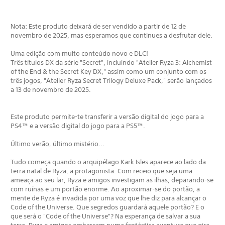
Nota: Este produto deixará de ser vendido a partir de 12 de
novembro de 2025, mas esperamos que continues a desfrutar dele.
Uma edição com muito conteúdo novo e DLC!
Três títulos DX da série "Secret", incluindo "Atelier Ryza 3: Alchemist
of the End & the Secret Key DX," assim como um conjunto com os
três jogos, "Atelier Ryza Secret Trilogy Deluxe Pack," serão lançados
a 13 de novembro de 2025.
Este produto permite-te transferir a versão digital do jogo para a
PS4™ e a versão digital do jogo para a PS5™.
Último verão, último mistério...
Tudo começa quando o arquipélago Kark Isles aparece ao lado da
terra natal de Ryza, a protagonista. Com receio que seja uma
ameaça ao seu lar, Ryza e amigos investigam as ilhas, deparando-se
com ruínas e um portão enorme. Ao aproximar-se do portão, a
mente de Ryza é invadida por uma voz que lhe diz para alcançar o
Code of the Universe. Que segredos guardará aquele portão? E o
que será o "Code of the Universe"? Na esperança de salvar a sua