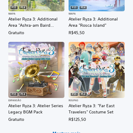
PS5
PS4
PS5
PS4
MAPA
MAPA
Atelier Ryza 3: Additional
Atelier Ryza 3: Additional
Area "Ashra-am Baird
Area "Rosca Island"
Outlying Areas"
Gratuito
R$45,50
PS5
PS4
PS5
PS4
EXPANSÃO
ROUPAS
Atelier Ryza 3: Atelier Series
Atelier Ryza 3: "Far East
Legacy BGM Pack
Travelers" Costume Set
Gratuito
R$125,50